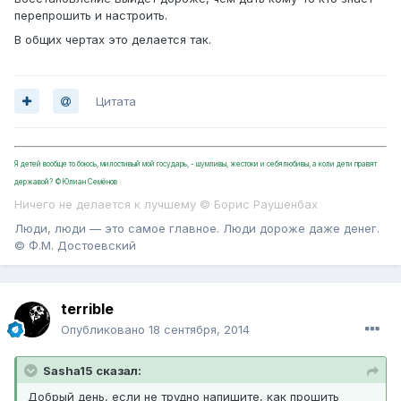
перепрошить и настроить.
В общих чертах это делается так.
Цитата
Я детей вообще то боюсь, милостивый мой государь, - шумливы, жестоки и себялюбивы, а коли дети правят
державой? ©Юлиан Семёнов
Ничего не делается к лучшему © Борис Раушенбах
Люди, люди — это самое главное. Люди дороже даже денег.
© Ф.М. Достоевский
terrible
Опубликовано
18 сентября, 2014
Sasha15 сказал:
Добрый день, если не трудно напишите, как прошить