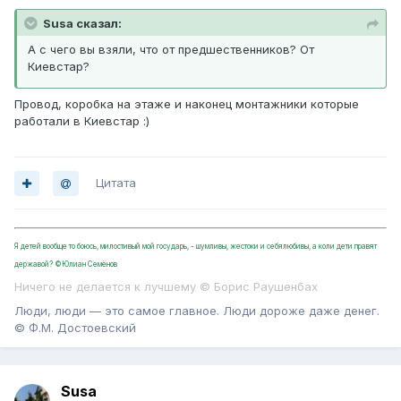
Susa сказал:
А с чего вы взяли, что от предшественников? От
Киевстар?
Провод, коробка на этаже и наконец монтажники которые
работали в Киевстар :)
Цитата
Я детей вообще то боюсь, милостивый мой государь, - шумливы, жестоки и себялюбивы, а коли дети правят
державой? ©Юлиан Семёнов
Ничего не делается к лучшему © Борис Раушенбах
Люди, люди — это самое главное. Люди дороже даже денег.
© Ф.М. Достоевский
Susa