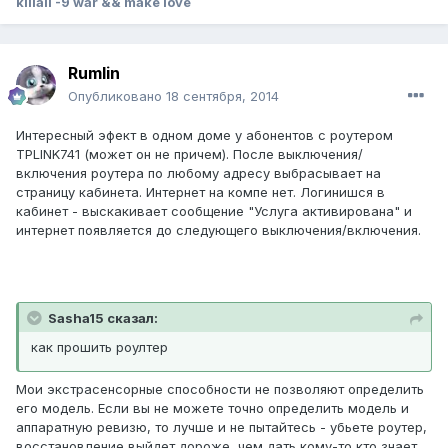
killall -9 war && make love
Rumlin
Опубликовано
18 сентября, 2014
Интересный эфект в одном доме у абонентов с роутером
TPLINK741 (может он не причем). После выключения/
включения роутера по любому адресу выбрасывает на
страницу кабинета. Интернет на компе нет. Логинишся в
кабинет - выскакивает сообщение "Услуга активирована" и
интернет появляется до следующего выключения/включения.
Sasha15 сказал:
как прошить роултер
Мои экстрасенсорные способности не позволяют определить
его модель. Если вы не можете точно определить модель и
аппаратную ревизю, то лучше и не пытайтесь - убьете роутер,
восстановление выйдет дороже, чем дать кому-то кто знает