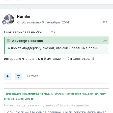
Rumlin
Опубликовано
6 сентября, 2014
Пинг великоват на WoT - 50ms
Advoc@te сказал:
А про техподдержку сказал, что они - реальные олени.
интересно что платят, я б им заменил бы весь отдел :)
Цитата
Я детей вообще то боюсь, милостивый мой государь, - шумливы, жестоки и себялюбивы, а коли дети правят
державой? ©Юлиан Семёнов
Ничего не делается к лучшему © Борис Раушенбах
Люди, люди — это самое главное. Люди дороже даже денег.