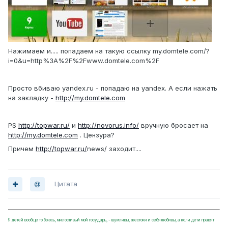
Нажимаем и..... попадаем на такую ссылку my.domtele.com/?
i=0&u=http%3A%2F%2Fwww.domtele.com%2F
Просто вбиваю yandex.ru - попадаю на yandex. А если нажать
на закладку -
http://my.domtele.com
PS
http://topwar.ru/
и
http://novorus.info/
вручную бросает на
http://my.domtele.com
. Цензура?
Причем
http://topwar.ru/
news/ заходит....
Цитата
Я детей вообще то боюсь, милостивый мой государь, - шумливы, жестоки и себялюбивы, а коли дети правят