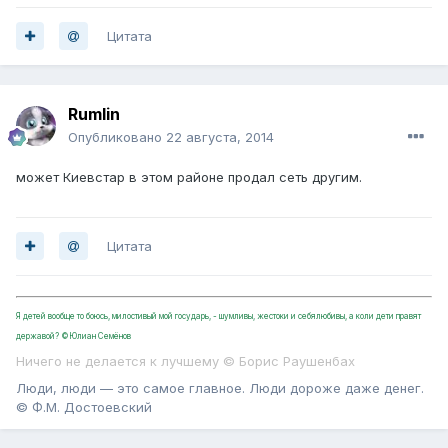
Цитата
Rumlin
Опубликовано
22 августа, 2014
может Киевстар в этом районе продал сеть другим.
Цитата
Я детей вообще то боюсь, милостивый мой государь, - шумливы, жестоки и себялюбивы, а коли дети правят
державой? ©Юлиан Семёнов
Ничего не делается к лучшему © Борис Раушенбах
Люди, люди — это самое главное. Люди дороже даже денег.
© Ф.М. Достоевский