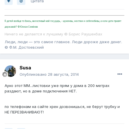
Цитата
Я детей вообще то боюсь, милостивый мой государь, - шумливы, жестоки и себялюбивы, а коли дети правят
державой? ©Юлиан Семёнов
Ничего не делается к лучшему © Борис Раушенбах
Люди, люди — это самое главное. Люди дороже даже денег.
© Ф.М. Достоевский
Susa
Опубликовано
28 августа, 2014
Ауно этот ММ...листовки уже прям у дома в 200 метрах
раздают, но в доме подключения НЕТ.
по телефонам на сайте хрен дозвонишься, не берут трубку и
НЕ ПЕРЕЗВАНИВАЮТ!