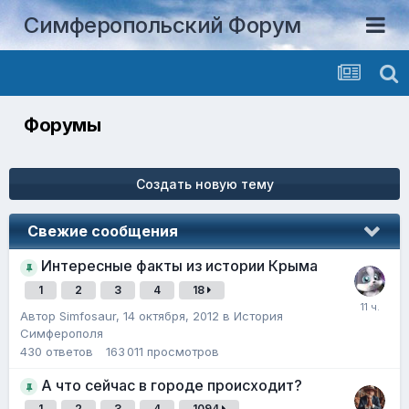
Симферопольский Форум
Форумы
Создать новую тему
Свежие сообщения
Интересные факты из истории Крыма
1
2
3
4
18
Автор
Simfosaur
,
14 октября, 2012
в
История
Симферополя
430
ответов
163 011
просмотров
А что сейчас в городе происходит?
1
2
3
4
1094