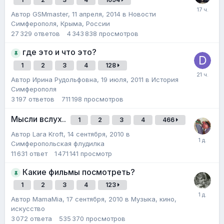
Автор
GSMmaster
,
11 апреля, 2014
в
Новости
Симферополя, Крыма, России
27 329
ответов
4 343 838
просмотров
где это и что это?
1
2
3
4
128
Автор
Ирина Рудольфовна
,
19 июля, 2011
в
История
Симферополя
3 197
ответов
711 198
просмотров
Мысли вслух..
1
2
3
4
466
Автор
Lara Kroft
,
14 сентября, 2010
в
Симферопольская флудилка
11 631
ответ
1 471 141
просмотр
Какие фильмы посмотреть?
1
2
3
4
123
Автор
MamaMia
,
17 сентября, 2010
в
Музыка, кино,
искусство
3 072
ответа
535 370
просмотров