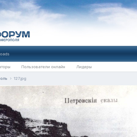
oads
аторы
Пользователи онлайн
Лидеры
поль
127.jpg