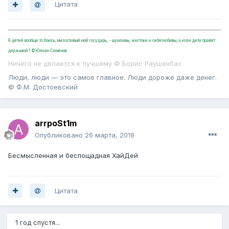
Цитата
Я детей вообще то боюсь, милостивый мой государь, - шумливы, жестоки и себялюбивы, а коли дети правят
державой? ©Юлиан Семёнов
Ничего не делается к лучшему © Борис Раушенбах
Люди, люди — это самое главное. Люди дороже даже денег.
© Ф.М. Достоевский
arrpoSt1m
Опубликовано
26 марта, 2019
Бесмысленная и беспощадная ХайДей
Цитата
1 год спустя...