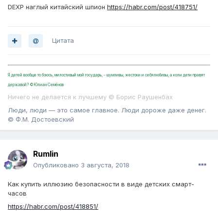
DEXP наглый китайский шпион
https://habr.com/post/418751/
Цитата
Я детей вообще то боюсь, милостивый мой государь, - шумливы, жестоки и себялюбивы, а коли дети правят
державой? ©Юлиан Семёнов
Ничего не делается к лучшему © Борис Раушенбах
Люди, люди — это самое главное. Люди дороже даже денег.
© Ф.М. Достоевский
Rumlin
Опубликовано
3 августа, 2018
Как купить иллюзию безопасности в виде детских смарт-
часов
https://habr.com/post/418851/