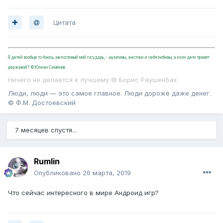
Цитата
Я детей вообще то боюсь, милостивый мой государь, - шумливы, жестоки и себялюбивы, а коли дети правят
державой? ©Юлиан Семёнов
Ничего не делается к лучшему © Борис Раушенбах
Люди, люди — это самое главное. Люди дороже даже денег.
© Ф.М. Достоевский
7 месяцев спустя...
Rumlin
Опубликовано
26 марта, 2019
Что сейчас интересного в мире Андроид игр?