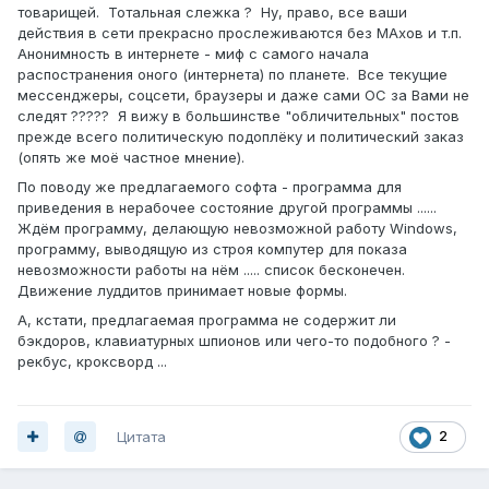
товарищей. Тотальная слежка ? Ну, право, все ваши
действия в сети прекрасно прослеживаются без МАхов и т.п.
Анонимность в интернете - миф с самого начала
распостранения оного (интернета) по планете. Все текущие
мессенджеры, соцсети, браузеры и даже сами ОС за Вами не
следят ????? Я вижу в большинстве "обличительных" постов
прежде всего политическую подоплёку и политический заказ
(опять же моё частное мнение).
По поводу же предлагаемого софта - программа для
приведения в нерабочее состояние другой программы ......
Ждём программу, делающую невозможной работу Windows,
программу, выводящую из строя компутер для показа
невозможности работы на нём ..... список бесконечен.
Движение луддитов принимает новые формы.
А, кстати, предлагаемая программа не содержит ли
бэкдоров, клавиатурных шпионов или чего-то подобного ? -
рекбус, кроксворд ...
Цитата
2