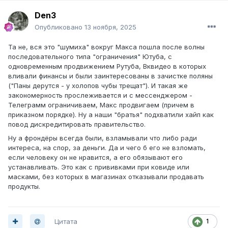
Den3
Опубликовано
13 ноября, 2025
Та не, вся это "шумиха" вокруг Макса пошла после волны
последовательного типа "ограничения" Ютуба, с
одновременным продвижением Рутуба, Вквидео в которых
вливали финансы и были заинтересованы в зачистке поляны
("Паны дерутся - у холопов чубы трещат"). И такая же
закономерность прослеживается и с мессенджером -
Телеграмм ограничиваем, Макс продвигаем (причем в
приказном порядке). Ну а наши "братья" подхватили хайп как
повод дискредитировать правительство.
Ну а фрондёры всегда были, взламывали что либо ради
интереса, на спор, за деньги. Да и чего б его не взломать,
если человеку он не нравится, а его обязывают его
устанавливать. Это как с прививками при ковиде или
масками, без которых в магазинах отказывали продавать
продукты.
Цитата
1