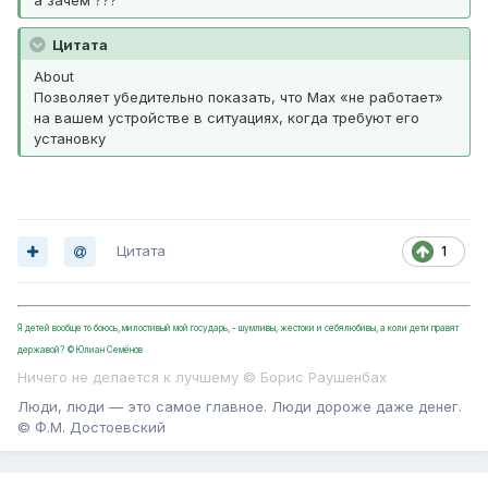
а зачем ???
Цитата
About
Позволяет убедительно показать, что Max «не работает»
на вашем устройстве в ситуациях, когда требуют его
установку
Цитата
1
Я детей вообще то боюсь, милостивый мой государь, - шумливы, жестоки и себялюбивы, а коли дети правят
державой? ©Юлиан Семёнов
Ничего не делается к лучшему © Борис Раушенбах
Люди, люди — это самое главное. Люди дороже даже денег.
© Ф.М. Достоевский