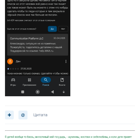
Цитата
Я детей вообще то боюсь, милостивый мой государь, - шумливы, жестоки и себялюбивы, а коли дети правят