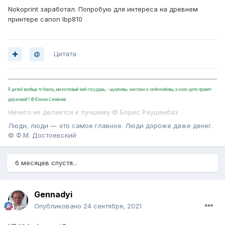
Nokoprint заработал. Попробую для интереса на древнем
принтере canon lbp810
Цитата
Я детей вообще то боюсь, милостивый мой государь, - шумливы, жестоки и себялюбивы, а коли дети правят
державой? ©Юлиан Семёнов
Ничего не делается к лучшему © Борис Раушенбах
Люди, люди — это самое главное. Люди дороже даже денег.
© Ф.М. Достоевский
6 месяцев спустя...
Gennadyi
Опубликовано
24 сентября, 2021