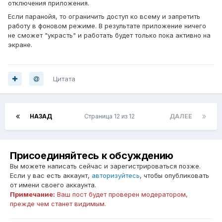
отключения приложения.
соединение с устройством. На
Если паранойя, то ограничить доступ ко всему и запретить
корпоративных или защищённых
работу в фоновом режиме. В результате приложение ничего
устройствах возможны ограничения, а
не сможет "украсть" и работать будет только пока активно на
после сброса настроек потребуется
экране.
повторная настройка.
Цитата
НАЗАД
Страница 12 из 12
ДАЛЕЕ
Присоединяйтесь к обсуждению
Вы можете написать сейчас и зарегистрироваться позже.
Если у вас есть аккаунт,
авторизуйтесь
, чтобы опубликовать
от имени своего аккаунта.
Примечание:
Ваш пост будет проверен модератором,
прежде чем станет видимым.