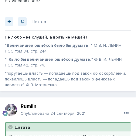
HD Videobox всё?
Цитата
Не любо - не слушай, а врать не мешай !
"
Величайшей ошибкой было бы думать
, " © В. И. ЛЕНИН
ПСС том 34, стр. 244.
",
было бы величайшей ошибкой думать
," © В. И. ЛЕНИН
ПСС том 42, стр. 74.
"поругаешь власть — попадаешь под закон об оскорблении,
похвалишь власть — попадаешь под закон о фейковых
новостях" © В. Матвиенко
Rumlin
Опубликовано
24 сентября, 2021
Цитата