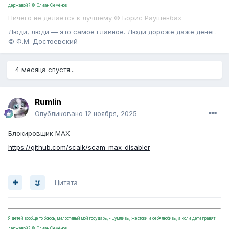
державой? ©Юлиан Семёнов
Ничего не делается к лучшему © Борис Раушенбах
Люди, люди — это самое главное. Люди дороже даже денег.
© Ф.М. Достоевский
4 месяца спустя...
Rumlin
Опубликовано
12 ноября, 2025
Блокировщик MAX
https://github.com/scaik/scam-max-disabler
Цитата
Я детей вообще то боюсь, милостивый мой государь, - шумливы, жестоки и себялюбивы, а коли дети правят
державой? ©Юлиан Семёнов