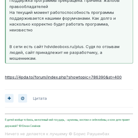
Поддержка программы прекращена. Причина: жалобы
правообладателей
На текущий момент работоспособность программы
поддерживается нашими форумчанами. Как долго и
насколько корректно будет работать программа,
неизвестно
В сети есть сайт hdvideoboxs.ru/plus. Судя по отзывам
людей, сайт принадлежит не разработчику, а
мошенникам.
https://4pda.to/forum/index.php?showtopic=786390&st=400
Цитата
Я детей вообще то боюсь, милостивый мой государь, - шумливы, жестоки и себялюбивы, а коли дети правят
державой? ©Юлиан Семёнов
Ничего не делается к лучшему © Борис Раушенбах