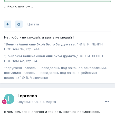
Программа предназначена для случаев,
... йюх с винтом ...
когда приложение попадает в устройство
по умолчанию и стандартные настройки не
позволяют его отключить. MaxBlocker
Цитата
работает через стандартные системные
команды Android и не требует наличия root-
Не любо - не слушай, а врать не мешай !
прав.
"
Величайшей ошибкой было бы думать
, " © В. И. ЛЕНИН
ПСС том 34, стр. 244.
Проект представлен тремя вариантами
",
было бы величайшей ошибкой думать
," © В. И. ЛЕНИН
использования: портативной утилитой для
ПСС том 42, стр. 74.
Windows с простым меню, батником для
"поругаешь власть — попадаешь под закон об оскорблении,
похвалишь власть — попадаешь под закон о фейковых
автоматизированного сценария и набором
новостях" © В. Матвиенко
ручных ADB-команд для опытных
пользователей. Все они не используют
сетевую активность или телеметрию.
Leprecon
Опубликовано
4 марта
Для работы потребуется установить ADB,
включить отладку по USB и подтвердить
В чем смысл? В android и так есть штатная возможность