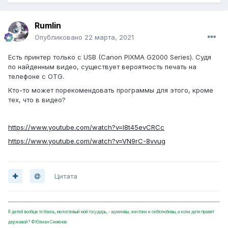
Rumlin
Опубликовано
22 марта, 2021
Есть принтер только с USB (Canon PIXMA G2000 Series). Судя
по найденным видео, существует вероятность печать на
телефоне с OTG.
Кто-то может порекомендовать программы для этого, кроме
тех, что в видео?
https://www.youtube.com/watch?v=l8t45evCRCc
https://www.youtube.com/watch?v=VN9rC-8vvug
Цитата
Я детей вообще то боюсь, милостивый мой государь, - шумливы, жестоки и себялюбивы, а коли дети правят
державой? ©Юлиан Семёнов