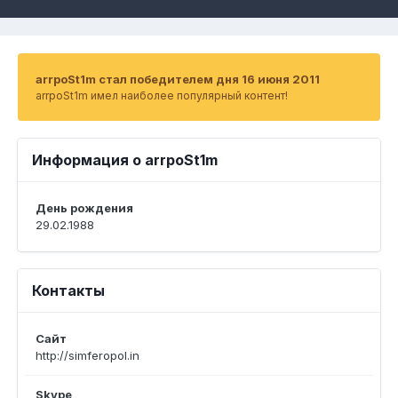
arrpoSt1m стал победителем дня 16 июня 2011
arrpoSt1m имел наиболее популярный контент!
Информация о arrpoSt1m
День рождения
29.02.1988
Контакты
Сайт
http://simferopol.in
Skype