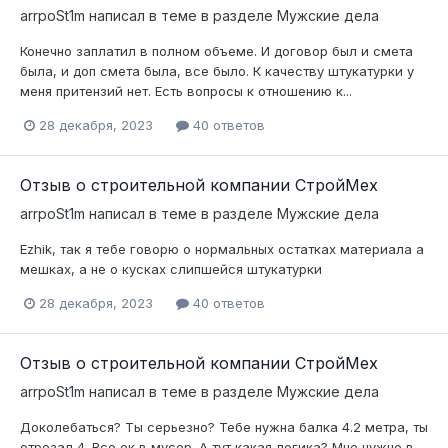
arrpoSt1m
написал в теме в разделе
Мужские дела
Конечно заплатил в полном объеме. И договор был и смета
была, и доп смета была, все было. К качеству штукатурки у
меня притензий нет. Есть вопросы к отношению к...
28 декабря, 2023
40 ответов
Отзыв о строительной компании СтройМех
arrpoSt1m
написал в теме в разделе
Мужские дела
Ezhik, так я тебе говорю о нормальных остатках материала а
мешках, а не о кусках слипшейся штукатурки
28 декабря, 2023
40 ответов
Отзыв о строительной компании СтройМех
arrpoSt1m
написал в теме в разделе
Мужские дела
Доколебаться? Ты серьезно? Тебе нужна балка 4.2 метра, ты
отрезал 4. Все ок в мусор. А тут какая логика? Мне нужно в