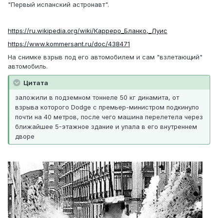
"Первый испанский астронавт".
https://ru.wikipedia.org/wiki/Карреро_Бланко,_Луис
https://www.kommersant.ru/doc/438471
На снимке взрыв под его автомобилем и сам "взлетающий"
автомобиль.
Цитата
заложили в подземном тоннеле 50 кг динамита, от
взрыва которого Dodge с премьер-министром подкинуло
почти на 40 метров, после чего машина перелетела через
ближайшее 5-этажное здание и упала в его внутреннем
дворе