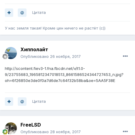
Цитата
У нас земля такая! Кроме цен ничего не растёт (с))
Хипполайт
Опубликовано
26 ноября, 2017
http://scontent.fiev3-1.fna.fbcdn.net/v/t1.0-
9/23755683_1965812347018513_8661586524344727453_n.jpg?
oh=6f26850e3de0f0a7d6de7c64f32b58ba&oe=5AA5F38E
Цитата
FreeLSD
Опубликовано
28 ноября, 2017