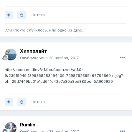
Цитата
Или что-то случилось, или одно из двух.
Хипполайт
Опубликовано
28 ноября, 2017
http://scontent.fiev3-1.fna.fbcdn.net/v/t1.0-
9/23915949_1399368283494409_7298762395467792660_n.jpg?
oh=29d7449bc01e1cd641e43e7e80a8ed88&oe=5A906929
Цитата
Rumlin
Опубликовано
28 ноября, 2017