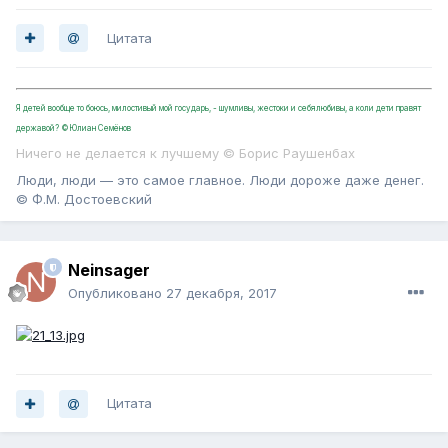
Цитата
Я детей вообще то боюсь, милостивый мой государь, - шумливы, жестоки и себялюбивы, а коли дети правят
державой? ©Юлиан Семёнов
Ничего не делается к лучшему © Борис Раушенбах
Люди, люди — это самое главное. Люди дороже даже денег.
© Ф.М. Достоевский
Neinsager
Опубликовано
27 декабря, 2017
Цитата