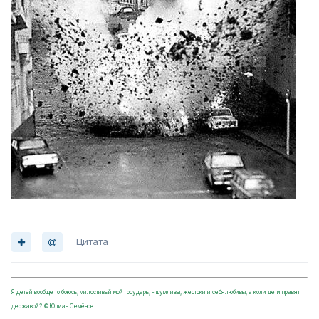
Цитата
Я детей вообще то боюсь, милостивый мой государь, - шумливы, жестоки и себялюбивы, а коли дети правят
державой? ©Юлиан Семёнов