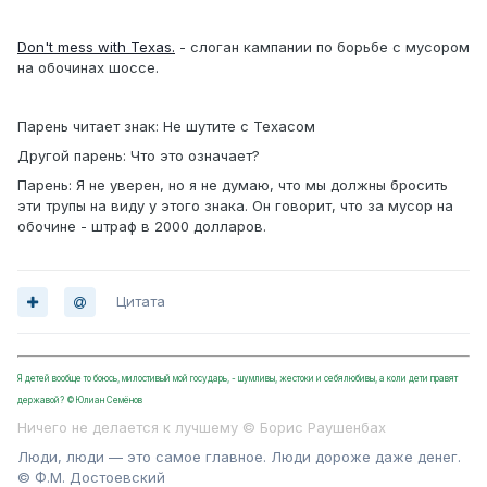
Don't mess with Texas.
- слоган кампании по борьбе с мусором
на обочинах шоссе.
Парень читает знак: Не шутите с Техасом
Другой парень: Что это означает?
Парень: Я не уверен, но я не думаю, что мы должны бросить
эти трупы на виду у этого знака. Он говорит, что за мусор на
обочине - штраф в 2000 долларов.
Цитата
Я детей вообще то боюсь, милостивый мой государь, - шумливы, жестоки и себялюбивы, а коли дети правят
державой? ©Юлиан Семёнов
Ничего не делается к лучшему © Борис Раушенбах
Люди, люди — это самое главное. Люди дороже даже денег.
© Ф.М. Достоевский