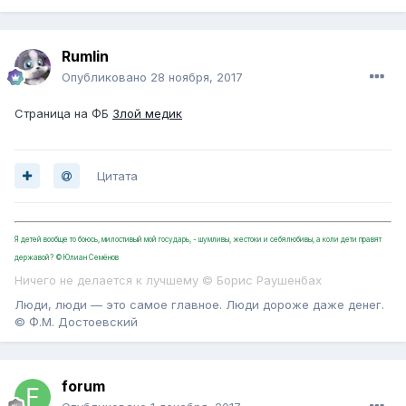
Rumlin
Опубликовано
28 ноября, 2017
Страница на ФБ
Злой медик
Цитата
Я детей вообще то боюсь, милостивый мой государь, - шумливы, жестоки и себялюбивы, а коли дети правят
державой? ©Юлиан Семёнов
Ничего не делается к лучшему © Борис Раушенбах
Люди, люди — это самое главное. Люди дороже даже денег.
© Ф.М. Достоевский
forum