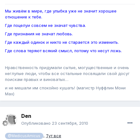
Мы живём в мире, где улыбка уже не значит хорошее
отношение к тебе.
Где поцелуи совсем не значат чувства.
Где признания не значат любовь.
Где каждый одинок и никто не старается это изменить.
Где слова теряют всякий смысл, потому что несут ложь.
Нравственность придумали сытые, могущественные и очень
неглупые люди, чтобы все остальные посвящали свой досуг
поискам правых и виноватых…
и не мешали им спокойно кушать! (магистр Нуффлин Мони
Мах)
Den
Опубликовано
23 сентября, 2010
,
Тут все
@MedicusAmicus