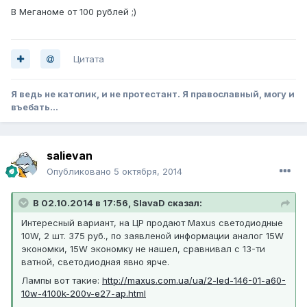
В Меганоме от 100 рублей ;)
Цитата
Я ведь не католик, и не протестант. Я православный, могу и
въебать...
salievan
Опубликовано
5 октября, 2014
В 02.10.2014 в 17:56, SlavaD сказал:
Интересный вариант, на ЦР продают Maxus светодиодные
10W, 2 шт. 375 руб., по заявленой информации аналог 15W
экономки, 15W экономку не нашел, сравнивал с 13-ти
ватной, светодиодная явно ярче.
Лампы вот такие:
http://maxus.com.ua/ua/2-led-146-01-a60-
10w-4100k-200v-e27-ap.html