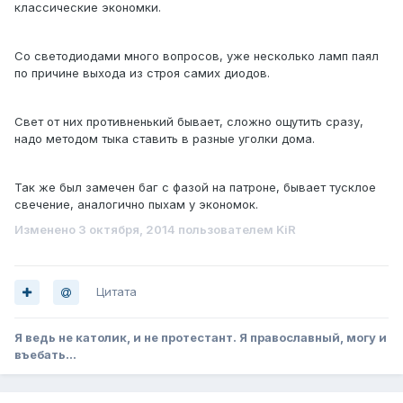
классические экономки.
Со светодиодами много вопросов, уже несколько ламп паял
по причине выхода из строя самих диодов.
Свет от них противненький бывает, сложно ощутить сразу,
надо методом тыка ставить в разные уголки дома.
Так же был замечен баг с фазой на патроне, бывает тусклое
свечение, аналогично пыхам у экономок.
Изменено
3 октября, 2014
пользователем KiR
Цитата
Я ведь не католик, и не протестант. Я православный, могу и
въебать...