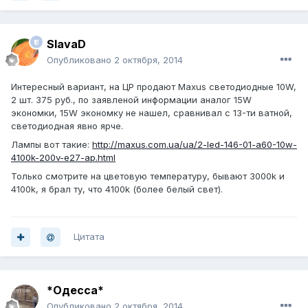
SlavaD
Опубликовано
2 октября, 2014
Интересный вариант, на ЦР продают Maxus светодиодные 10W,
2 шт. 375 руб., по заявленой информации аналог 15W
экономки, 15W экономку не нашел, сравнивал с 13-ти ватной,
светодиодная явно ярче.
Лампы вот такие:
http://maxus.com.ua/ua/2-led-146-01-a60-10w-
4100k-200v-e27-ap.html
Только смотрите на цветовую температуру, бывают 3000k и
4100k, я брал ту, что 4100k (более белый свет).
Цитата
*Одесса*
Опубликовано
2 октября, 2014