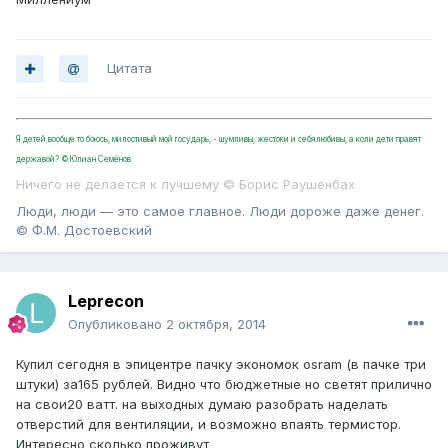
Цитата
Я детей вообще то боюсь, милостивый мой государь, - шумливы, жестоки и себялюбивы, а коли дети правят
державой? ©Юлиан Семёнов
Ничего не делается к лучшему © Борис Раушенбах
Люди, люди — это самое главное. Люди дороже даже денег.
© Ф.М. Достоевский
Leprecon
Опубликовано
2 октября, 2014
Купил сегодня в эпицентре пачку экономок osram (в пачке три
штуки) за165 рублей. Видно что бюджетные но светят прилично
на свои20 ватт. на выходных думаю разобрать наделать
отверстий для вентиляции, и возможно впаять термистор.
Интересно сколько проживут