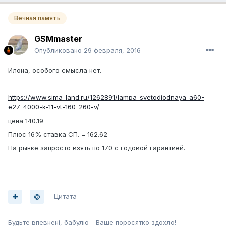
Вечная память
GSMmaster
Опубликовано
29 февраля, 2016
Илона, особого смысла нет.
https://www.sima-land.ru/1262891/lampa-svetodiodnaya-a60-
e27-4000-k-11-vt-160-260-v/
цена 140.19
Плюс 16% ставка СП. = 162.62
На рынке запросто взять по 170 с годовой гарантией.
Цитата
Будьте впевненi, бабулю - Ваше поросятко здохло!