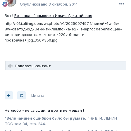
Опубликовано
3 октября, 2014
Вот !
Вот такая "лампочка Ильича", китайская
http://i01.i.aliimg.com/wsphoto/v1/2025097497_1/новый-4w-6w-
8w-светодиодные-нити-лампочка-e27-энергосберегающие-
светодиодные-лампы-свет-220v-белая-и-
прозрачная.jpg_350x350.jpg
Показать контент
Цитата
Не любо - не слушай, а врать не мешай !
"
Величайшей ошибкой было бы думать
, " © В. И. ЛЕНИН
ПСС том 34, стр. 244.