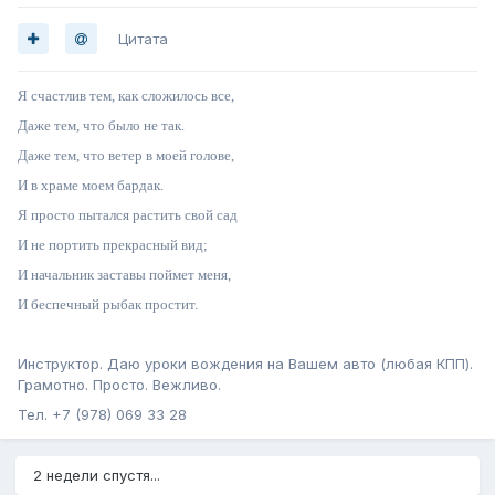
займет более двух лет.
Цитата
Министр экологии и природных ресурсов РК Ольга
Шевцова (Славгородская) сообщила, что в Караларском
Я счастлив тем, как сложилось все,
парке туристы съехали с разрешенного автомаршрута в
Даже тем, что было не так.
высокую сухую траву, машина забуксовала, затем
загорелась. Огонь перекинулся на сухую растительность
Даже тем, что ветер в моей голове,
и пожар начал распространяться. Растительность, вместе
И в храме моем бардак.
с живностью, сгорела на 10 гектарах природного парка
регионального значения «Караларский».
Я просто пытался растить свой сад
https://dzen.ru/a/aIuG2ovSAyrhXFNf
И не портить прекрасный вид;
И начальник заставы поймет меня,
И беспечный рыбак простит.
Инструктор. Даю уроки вождения на Вашем авто (любая КПП).
Грамотно. Просто. Вежливо.
Тел. +7 (978) 069 33 28
2 недели спустя...