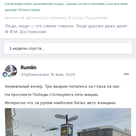
Я детей вообще то боюсь, милостивый мой государь, - шумливы, жестоки и себялюбивы, а коли дети правят
державой? ©Юлиан Семёнов
Ничего не делается к лучшему © Борис Раушенбах
Люди, люди — это самое главное. Люди дороже даже денег.
© Ф.М. Достоевский
3 недели спустя...
Rumlin
Опубликовано
16 мая, 2025
Аномальный вечер. Три аварии попались на глаза за час.
На проспекте Победы столкнулись пять машин.
Интересно что за рулём наиболее битых авто женщины.