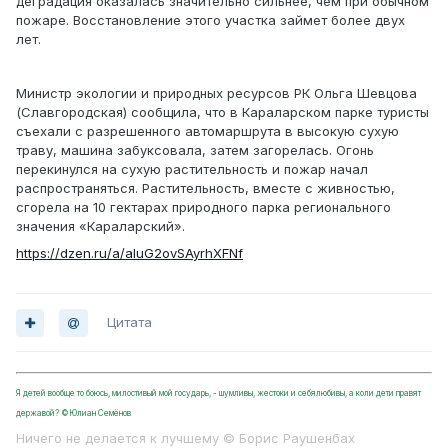
деградация оказалась значительно сильнее, чем при обычном
пожаре. Восстановление этого участка займет более двух
лет.
Министр экологии и природных ресурсов РК Ольга Шевцова
(Славгородская) сообщила, что в Караларском парке туристы
съехали с разрешенного автомаршрута в высокую сухую
траву, машина забуксовала, затем загорелась. Огонь
перекинулся на сухую растительность и пожар начал
распространяться. Растительность, вместе с живностью,
сгорела на 10 гектарах природного парка регионального
значения «Караларский».
https://dzen.ru/a/aIuG2ovSAyrhXFNf
Цитата
Я детей вообще то боюсь, милостивый мой государь, - шумливы, жестоки и себялюбивы, а коли дети правят
державой? ©Юлиан Семёнов
Ничего не делается к лучшему © Борис Раушенбах