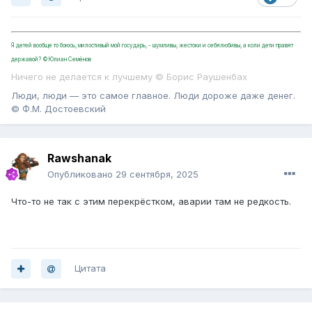
Я детей вообще то боюсь, милостивый мой государь, - шумливы, жестоки и себялюбивы, а коли дети правят
державой? ©Юлиан Семёнов
Ничего не делается к лучшему © Борис Раушенбах
Люди, люди — это самое главное. Люди дороже даже денег.
© Ф.М. Достоевский
Rawshanak
Опубликовано
29 сентября, 2025
Что-то не так с этим перекрёстком, аварии там не редкость.
Цитата