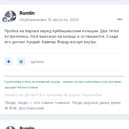
Rumlin
Опубликовано
15 августа, 2025
Пробка на Кирова перед Куйбышевским кольцом. Две тетки
встретились. Ford выезжал на кольцо и остановится. Сзади
его догнал Хундай. бампер Форду вогнул внутрь.
Цитата
Я детей вообще то боюсь, милостивый мой государь, - шумливы, жестоки и себялюбивы, а коли дети правят
державой? ©Юлиан Семёнов
Ничего не делается к лучшему © Борис Раушенбах
Люди, люди — это самое главное. Люди дороже даже денег.
© Ф.М. Достоевский
Rumlin