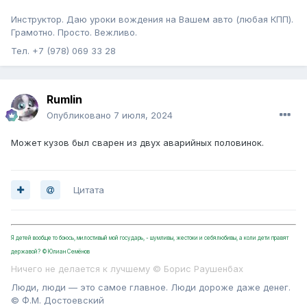
Инструктор. Даю уроки вождения на Вашем авто (любая КПП).
Грамотно. Просто. Вежливо.
Тел. +7 (978) 069 33 28
Rumlin
Опубликовано
7 июля, 2024
Может кузов был сварен из двух аварийных половинок.
Цитата
Я детей вообще то боюсь, милостивый мой государь, - шумливы, жестоки и себялюбивы, а коли дети правят
державой? ©Юлиан Семёнов
Ничего не делается к лучшему © Борис Раушенбах
Люди, люди — это самое главное. Люди дороже даже денег.
© Ф.М. Достоевский