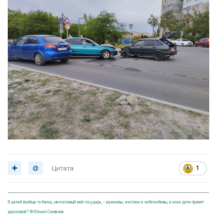
Цитата
1
Я детей вообще то боюсь, милостивый мой государь, - шумливы, жестоки и себялюбивы, а коли дети правят
державой? ©Юлиан Семёнов