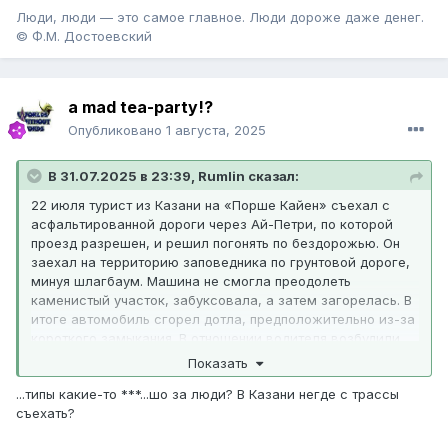
Люди, люди — это самое главное. Люди дороже даже денег.
© Ф.М. Достоевский
a mad tea-party!?
Опубликовано
1 августа, 2025
В 31.07.2025 в 23:39,
Rumlin
сказал:
22 июля турист из Казани на «Порше Кайен» съехал с
асфальтированной дороги через Ай-Петри, по которой
проезд разрешен, и решил погонять по бездорожью. Он
заехал на территорию заповедника по грунтовой дороге,
минуя шлагбаум. Машина не смогла преодолеть
каменистый участок, забуксовала, а затем загорелась. В
итоге автомобиль сгорел дотла, предположительно из-за
короткого замыкания. В отношении водителя возбудили
административное дело. В ФГБУ «Заповедный Крым»
Показать
рассказали, что из-за разлива горюче-смазочных
...типы какие-то ***...шо за люди? В Казани негде с трассы
материалов, которые проникли в почву и продолжали
съехать?
гореть, деградация оказалась значительно сильнее, чем
при обычном пожаре. Восстановление этого участка