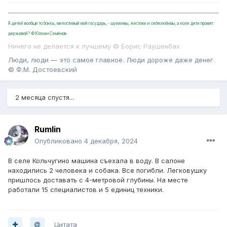
Я детей вообще то боюсь, милостивый мой государь, - шумливы, жестоки и себялюбивы, а коли дети правят
державой? ©Юлиан Семёнов
Ничего не делается к лучшему © Борис Раушенбах
Люди, люди — это самое главное. Люди дороже даже денег.
© Ф.М. Достоевский
2 месяца спустя...
Rumlin
Опубликовано
4 декабря, 2024
В селе Кольчугино машина съехала в воду. В салоне
находились 2 человека и собака. Все погибли. Легковушку
пришлось доставать с 4-метровой глубины. На месте
работали 15 специалистов и 5 единиц техники.
Цитата