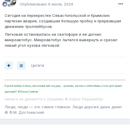
Опубликовано
6 июля, 2024
Сегодня на перекрестке Севастопольской и Крымских
партизан авария, создавшая большую пробку и прервавшая
движение троллейбусов.
Легковая остановилась на светофоре и ее догнал
микроавтобус. Микроавтобус пытался вывернуть и срезал
левый угол кузова легковой.
Цитата
Я детей вообще то боюсь, милостивый мой государь, - шумливы, жестоки и себялюбивы, а коли дети правят
державой? ©Юлиан Семёнов
Ничего не делается к лучшему © Борис Раушенбах
Люди, люди — это самое главное. Люди дороже даже денег.
© Ф.М. Достоевский