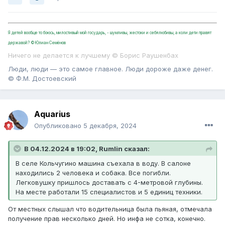
Я детей вообще то боюсь, милостивый мой государь, - шумливы, жестоки и себялюбивы, а коли дети правят
державой? ©Юлиан Семёнов
Ничего не делается к лучшему © Борис Раушенбах
Люди, люди — это самое главное. Люди дороже даже денег.
© Ф.М. Достоевский
Aquarius
Опубликовано
5 декабря, 2024
В 04.12.2024 в 19:02,
Rumlin
сказал:
В селе Кольчугино машина съехала в воду. В салоне
находились 2 человека и собака. Все погибли.
Легковушку пришлось доставать с 4-метровой глубины.
На месте работали 15 специалистов и 5 единиц техники.
От местных слышал что водительница была пьяная, отмечала
получение прав несколько дней. Но инфа не сотка, конечно.