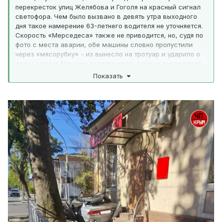
перекресток улиц Желябова и Гоголя на красный сигнал
светофора. Чем было вызвано в девять утра выходного
дня такое намерение 63-летнего водителя не уточняется.
Скорость «Мерседеса» также не приводится, но, судя по
фото с места аварии, обе машины словно пропустили
через «мясорубку» - из вынесло на тротуар и ударило о
стену здания. Машины остановились словно выглядывая
друг на друга из-за угла.
Показать
Все пострадавшие – два водителя и пассажир – были
доставлены в больницу.