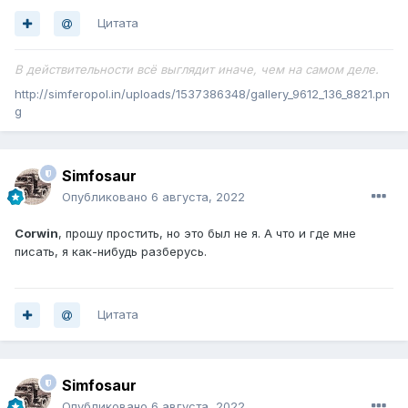
Цитата
В действительности всё выглядит иначе, чем на самом деле.
http://simferopol.in/uploads/1537386348/gallery_9612_136_8821.pn
g
Simfosaur
Опубликовано
6 августа, 2022
Corwin
, прошу простить, но это был не я. А что и где мне
писать, я как-нибудь разберусь.
Цитата
Simfosaur
Опубликовано
6 августа, 2022