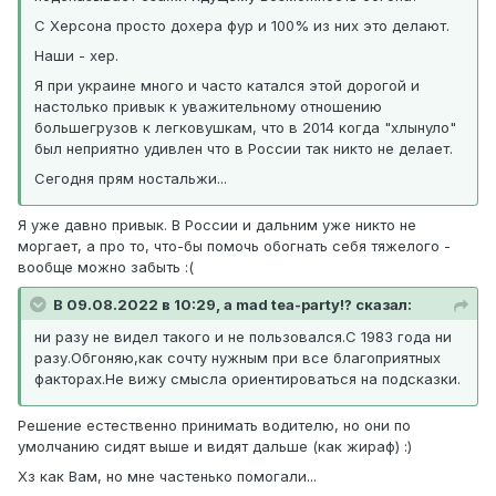
С Херсона просто дохера фур и 100% из них это делают.
Наши - хер.
Я при украине много и часто катался этой дорогой и
настолько привык к уважительному отношению
большегрузов к легковушкам, что в 2014 когда "хлынуло"
был неприятно удивлен что в России так никто не делает.
Сегодня прям ностальжи...
Я уже давно привык. В России и дальним уже никто не
моргает, а про то, что-бы помочь обогнать себя тяжелого -
вообще можно забыть :(
В 09.08.2022 в 10:29, a mad tea-party!? сказал:
ни разу не видел такого и не пользовался.С 1983 года ни
разу.Обгоняю,как сочту нужным при все благоприятных
факторах.Не вижу смысла ориентироваться на подсказки.
Решение естественно принимать водителю, но они по
умолчанию сидят выше и видят дальше (как жираф) :)
Хз как Вам, но мне частенько помогали...