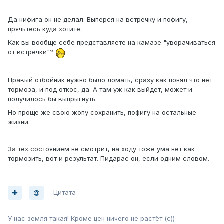
Да нифига он не делал. Выперся на встречку и пофигу,
прячьтесь куда хотите.
Как вы вообще себе представляете на камазе "уворачиваться
от встречки"?
Правый отбойник нужно было ломать, сразу как понял что нет
тормоза, и под откос, да. А там уж как выйдет, может и
получилось бы выпрыгнуть.
Но проще же свою жопу сохранить, пофигу на остальные
жизни.
За тех состоянием не смотрит, на ходу тоже ума нет как
тормозить, вот и результат. Пидарас он, если одним словом.
Цитата
У нас земля такая! Кроме цен ничего не растёт (с))