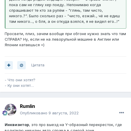
пока сам не гляну хер поеду.. Непонимаю когда
спрашивают те кто за рулём - "глянь, там чисто,
никого..?". Было сколько раз - "чисто, езжай.., чё не едиш
там никого..., о бля, а он откуда взялся, я не видел его...!"
Просвети, плиз, зачем вообще при обгоне нужно знать что там
СПРАВА? Ну, если не на леворульной машине в Англии или
Японии катаешься =)
Цитата
- Что они хотят?
- Ку они хотят…
Rumlin
Опубликовано
9 августа, 2022
Инквизитор
, это про выезд на Y-образный перекресток, где
водителю невидны авто справа в слепой зоне.