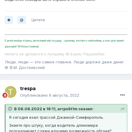
Цитата
Я детей вообще то боюсь, милостивый мой государь, - шумливы, жестоки и себялюбивы, а коли дети правят
державой? ©Юлиан Семёнов
Ничего не делается к лучшему © Борис Раушенбах
Люди, люди — это самое главное. Люди дороже даже денег.
© Ф.М. Достоевский
trespa
Опубликовано
9 августа, 2022
В 08.08.2022 в 18:11, arrpoSt1m сказал:
Я сегодня ехал трассой Джанкой-Симферополь.
Знаете про штуку, когда водитель длиномера
подсказывает сзажи идущему возможность обгона?