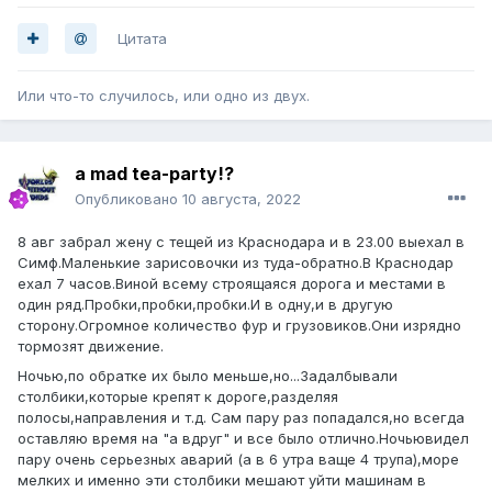
Цитата
Или что-то случилось, или одно из двух.
a mad tea-party!?
Опубликовано
10 августа, 2022
8 авг забрал жену с тещей из Краснодара и в 23.00 выехал в
Симф.Маленькие зарисовочки из туда-обратно.В Краснодар
ехал 7 часов.Виной всему строящаяся дорога и местами в
один ряд.Пробки,пробки,пробки.И в одну,и в другую
сторону.Огромное количество фур и грузовиков.Они изрядно
тормозят движение.
Ночью,по обратке их было меньше,но...Задалбывали
столбики,которые крепят к дороге,разделяя
полосы,направления и т.д. Сам пару раз попадался,но всегда
оставляю время на "а вдруг" и все было отлично.Ночьювидел
пару очень серьезных аварий (а в 6 утра ваще 4 трупа),море
мелких и именно эти столбики мешают уйти машинам в