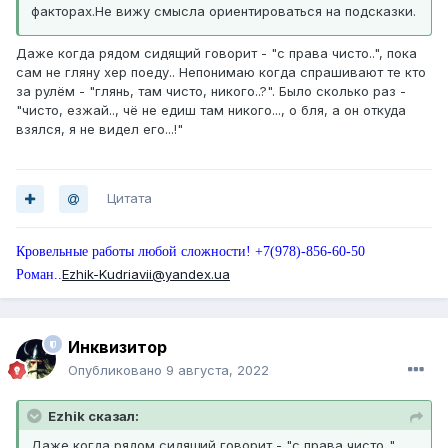
факторах.Не вижу смысла ориентироваться на подсказки.
Даже когда рядом сидящий говорит - "с права чисто..", пока
сам не гляну хер поеду.. Непонимаю когда спрашивают те кто
за рулём - "глянь, там чисто, никого..?". Было сколько раз -
"чисто, езжай.., чё не едиш там никого..., о бля, а он откуда
взялся, я не видел его...!"
Цитата
Кровельные работы любой сложности! +7(978)-856-60-50
Ezhik-Kudriavii@yandex.ua
Роман..
Инквизитор
Опубликовано
9 августа, 2022
Ezhik сказал:
Даже когда рядом сидящий говорит - "с права чисто..",