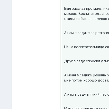
Был рассказ про мальчика
мыслях. Воспитатель спра
ежики любят, а я ежиков 
А нам в садике за разгов
Наша воспитательница саж
Друг в саду спросил у пи
А меня в садике решила о
мне потом хорошо достал
А нам в саду в тихий час
Мама спрашивает у сына: 