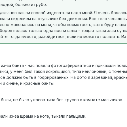
водой, больно и грубо.
лиганов нашли способ издеваться надо мной. Я очень боялась,
ывали сидением на стульчике без движения. Все тело чесалос
льно жаловались на меня, чтобы посмотреть, как я буду плакат
боров велась только одна воспиталка - тощая такая злая сучка
айте тогда вместе, разойдитесь, если не можете поладить. Из
 из-за банта - нас повели фотографироваться и приказали повя
ки, у меня был такой искрящийся, типа нейлоновый, с тоненьк
се должны быть в гофрированных. На фото я зареваная, красны
и синие, и красные банты.
были, не было ужасов типа без трусов в комнате мальчиков.
ли из-за шрама на ноге, тыкали пальцами.