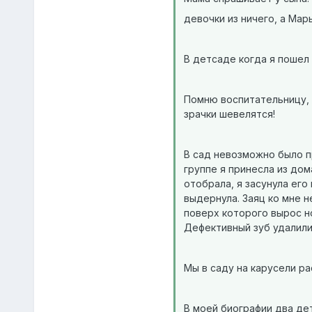
девочки из ничего, а Ма
В детсаде когда я пошел 
Помню воспитательницу, к
зрачки шевелятся!
В сад невозможно было пр
группе я принесла из дом
отобрала, я засунула его
выдернула. Заяц ко мне н
поверх которого вырос н
Дефективный зуб удалили,
Мы в саду на карусели ра
В моей биографии два дет