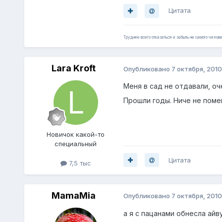
Цитата
Труднее всего отказаться и забыть не самого челове
Lara Kroft
Опубликовано
7 октября, 2010
Меня в сад не отдавали, оч
Прошли годы. Ниче не поменя
Нoвичок какой-то
специальный
Цитата
7,5 тыс
MamaMia
Опубликовано
7 октября, 2010
а я с пацанами обнесла айву