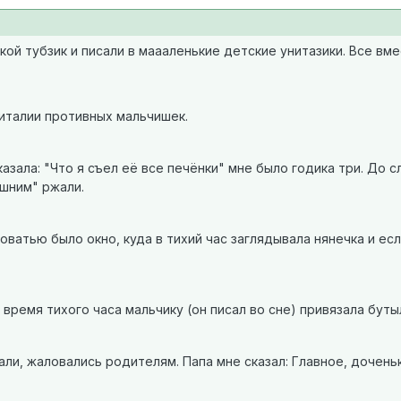
кой тубзик и писали в маааленькие детские унитазики. Все в
ниталии противных мальчишек.
азала: "Что я съел её все печёнки" мне было годика три. До сл
шним" ржали.
кроватью было окно, куда в тихий час заглядывала нянечка и ес
 время тихого часа мальчику (он писал во сне) привязала буты
гали, жаловались родителям. Папа мне сказал: Главное, дочень