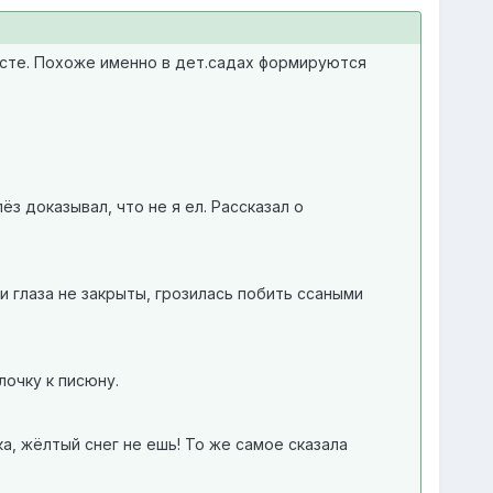
месте. Похоже именно в дет.садах формируются
ёз доказывал, что не я ел. Рассказал о
ли глаза не закрыты, грозилась побить ссаными
лочку к писюну.
ка, жёлтый снег не ешь! То же самое сказала