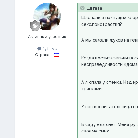
Цитата
Шлепали в пахнущий хлор
секс.пристрастия?
Активный участник
А мы сажали жуков на ге
4,9 тыс
Страна:
Когда воспитательница ск
несправедливости «дома
А я спала у стенки. Над 
тряпками....
У нас воспитательница на
В саду ела снег. Меня ру
своему сыну.