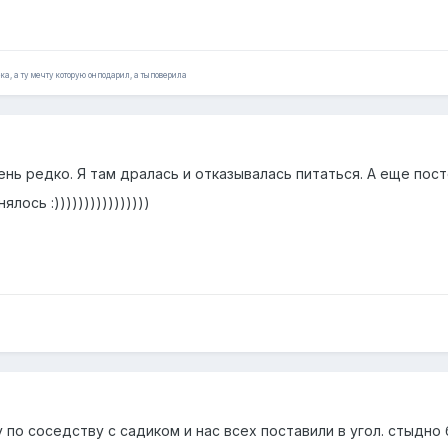
ка, а ту мечту которую он подарил, а ты поверила
ень редко. Я там дралась и отказывалась питаться. А еще пос
лось :))))))))))))))))
 по соседству с садиком и нас всех поставили в угол. стыдно б