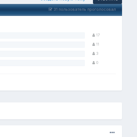
31 пользователь проголосовал
17
11
3
0