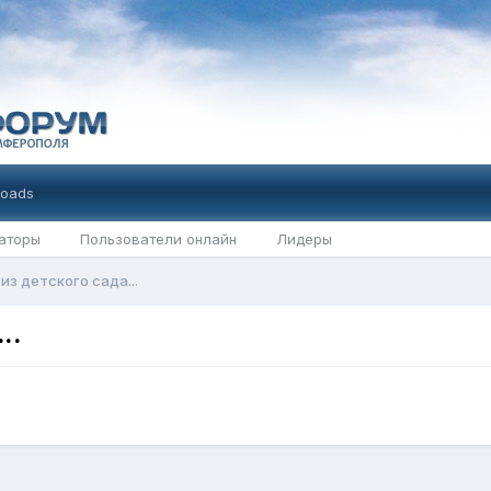
oads
аторы
Пользователи онлайн
Лидеры
з детского сада...
..