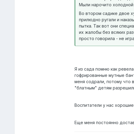
Мыли нарочито холодной 
Во втором садике двое ху
прилюдно ругали и наказ
пытка. Так вот они специа
их жалобы без всяких раз
просто говорила - не игр
Я из сада помню как ревела
гофрированные мутные банти
меня содрали, потому что в
"блатным" детям разрешили 
Воспитатели у нас хорошие 
Еще меня постоянно достава