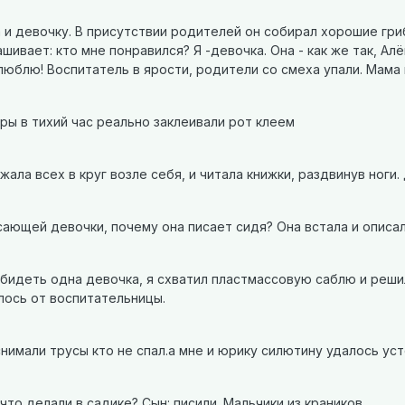
 и девочку. В присутствии родителей он собирал хорошие гриб
шивает: кто мне понравился? Я -девочка. Она - как же так, А
люблю! Воспитатель в ярости, родители со смеха упали. Мама н
оры в тихий час реально заклеивали рот клеем
ала всех в круг возле себя, и читала книжки, раздвинув ноги
сающей девочки, почему она писает сидя? Она встала и описал
бидеть одна девочка, я схватил пластмассовую саблю и решил
ось от воспитательницы.
 снимали трусы кто не спал.а мне и юрику силютину удалось ус
что делали в садике? Сын: писили. Мальчики из краников,