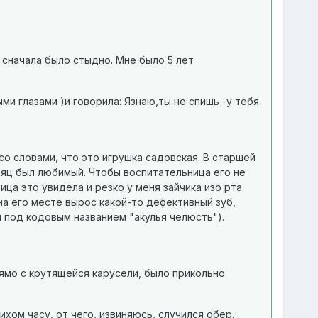
, сначала было стыдно. Мне было 5 лет
ми глазами )и говорила: Язнаю,ты не спишь -у тебя
со словами, что это игрушка садовская. В старшей
заяц был любимый. Чтобы воспитательница его не
ица это увидела и резко у меня зайчика изо рта
 на его месте вырос какой-то дефективный зуб,
 под кодовым названием "акулья челюсть").
рямо с крутящейся карусели, было прикольно.
хом часу, от чего, извиняюсь, случился обер.