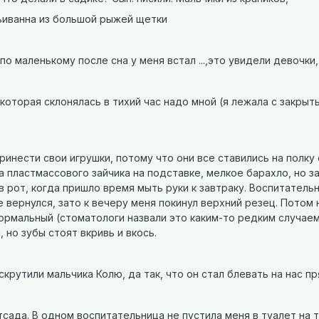
рьиванна из большой рыжей щетки
по маленькому после сна у меня встал ...,это увидели девочки
оторая склонялась в тихий час надо мной (я лежала с закрыты
инести свои игрушки, потому что они все ставились на полку 
а пластмассового зайчика на подставке, мелкое барахло, но 
 в рот, когда пришло время мыть руки к завтраку. Воспитательн
е вернулся, зато к вечеру меня покинул верхний резец. Потом
ормальный (стоматологи назвали это каким-то редким случаем
 но зубы стоят вкривь и вкось.
скрутили мальчика Колю, да так, что он стал блевать на нас п
сада. В одном воспитательница не пустила меня в туалет на ти