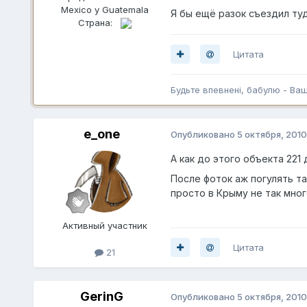
Mexico y Guatemala
Я бы ещё разок съездил ту
Страна:
Цитата
Будьте впевненi, бабулю - Ва
e_one
Опубликовано
5 октября, 2010
А как до этого объекта 221
После фоток аж погулять т
просто в Крыму не так мног
Активный участник
Цитата
21
GerinG
Опубликовано
5 октября, 2010