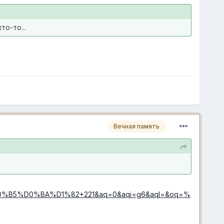
о-то...
Вечная память
8A%D0%B5%D0%BA%D1%82+221&aq=0&aqi=g6&aql=&oq=%