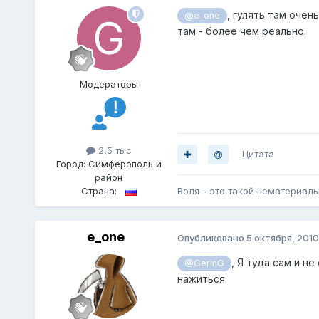
, гулять там очен
@e_one
там - более чем реально.
Модераторы
2,5 тыс
Цитата
Город:
Симферополь и
район
Страна:
Воля - это такой нематериал
e_one
Опубликовано
5 октября, 2010
, Я туда сам и н
@GerinG
нажиться.