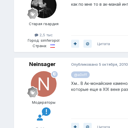
как по мне то в ак-манай и
Старая гвардия
2,5 тыс
Город:
simferopol
Цитата
Страна:
Neinsager
Опубликовано
5 октября, 2010
@a0xff
Хм... В Ак-монайские камен
которые еще в XIX веке раз
Модераторы
Цитата