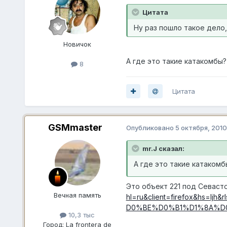
Цитата
Ну раз пошло такое дело,
Новичок
А где это такие катакомбы?
8
Цитата
GSMmaster
Опубликовано
5 октября, 2010
mr.J сказал:
А где это такие катакомб
Это объект 221 под Севаст
Вечная память
hl=ru&client=firefox&hs=
D0%BE%D0%B1%D1%8A%D0
10,3 тыс
Город:
La frontera de