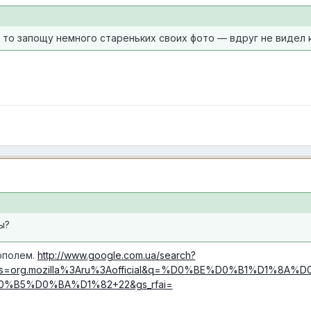
 то запощу немного стареньких своих фото — вдруг не видел кт
ы?
ополем.
http://www.google.com.ua/search?
Ijh&rls=org.mozilla%3Aru%3Aofficial&q=%D0%BE%D0%B1%D1%
%B5%D0%BA%D1%82+22&gs_rfai=