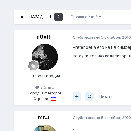
НАЗАД
1
2
Страница 2 из 2
a0xff
Опубликовано
5 октября, 2010
Pretender а его нет в симф
по сути только коллектор,
Старая гвардия
2,5 тыс
Город:
simferopol
Цитата
Страна:
mr.J
Опубликовано
5 октября, 2010
,