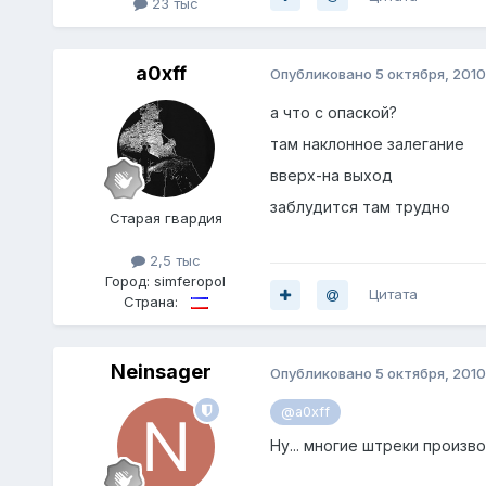
23 тыс
a0xff
Опубликовано
5 октября, 2010
а что с опаской?
там наклонное залегание
вверх-на выход
заблудится там трудно
Старая гвардия
2,5 тыс
Город:
simferopol
Цитата
Страна:
Neinsager
Опубликовано
5 октября, 2010
@a0xff
Ну... многие штреки произв