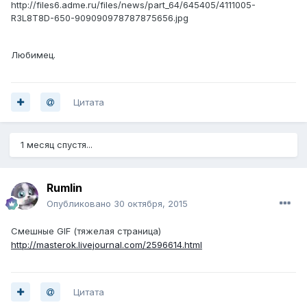
http://files6.adme.ru/files/news/part_64/645405/4111005-
R3L8T8D-650-909090978787875656.jpg
Любимец.
Цитата
1 месяц спустя...
Rumlin
Опубликовано
30 октября, 2015
Смешные GIF (тяжелая страница)
http://masterok.livejournal.com/2596614.html
Цитата