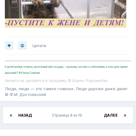
Цитата
Я детей вообще то боюсь, милостивый мой государь, - шумливы, жестоки и себялюбивы, а коли дети правят
державой? ©Юлиан Семёнов
Ничего не делается к лучшему © Борис Раушенбах
Люди, люди — это самое главное. Люди дороже даже денег.
© Ф.М. Достоевский
НАЗАД
Страница 8 из 19
ДАЛЕЕ