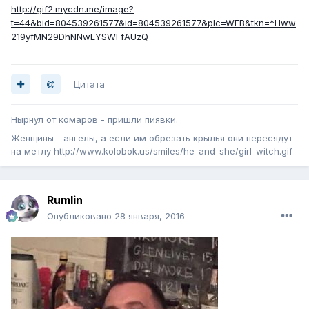
http://gif2.mycdn.me/image?
t=44&bid=804539261577&id=804539261577&plc=WEB&tkn=*Hww
219yfMN29DhNNwLYSWFfAUzQ
Цитата
Нырнул от комаров - пришли пиявки.
Женщины - ангелы, а если им обрезать крылья они пересядут
на метлу
http://www.kolobok.us/smiles/he_and_she/girl_witch.gif
Rumlin
Опубликовано
28 января, 2016