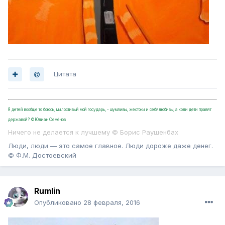
Цитата
Я детей вообще то боюсь, милостивый мой государь, - шумливы, жестоки и себялюбивы, а коли дети правят
державой? ©Юлиан Семёнов
Ничего не делается к лучшему © Борис Раушенбах
Люди, люди — это самое главное. Люди дороже даже денег.
© Ф.М. Достоевский
Rumlin
Опубликовано
28 февраля, 2016