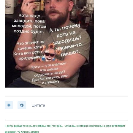
Цитата
Я детей вообще то боюсь, милостивый мой государь, - шумливы, жестоки и себялюбивы, а коли дети правят
державой? ©Юлиан Семёнов