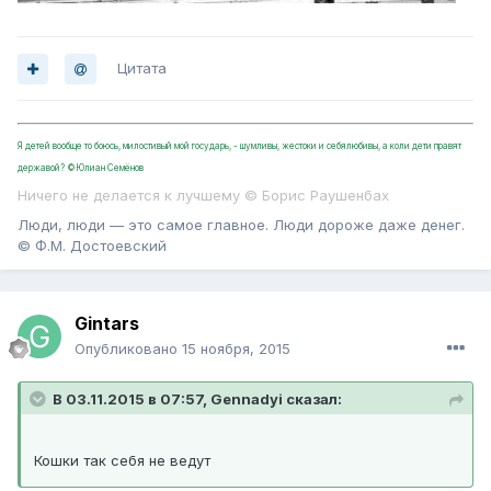
Цитата
Я детей вообще то боюсь, милостивый мой государь, - шумливы, жестоки и себялюбивы, а коли дети правят
державой? ©Юлиан Семёнов
Ничего не делается к лучшему © Борис Раушенбах
Люди, люди — это самое главное. Люди дороже даже денег.
© Ф.М. Достоевский
Gintars
Опубликовано
15 ноября, 2015
В 03.11.2015 в 07:57, Gennadyi сказал:
Кошки так себя не ведут