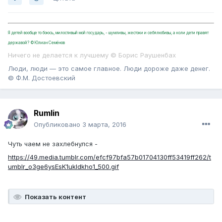
Я детей вообще то боюсь, милостивый мой государь, - шумливы, жестоки и себялюбивы, а коли дети правят
державой? ©Юлиан Семёнов
Ничего не делается к лучшему © Борис Раушенбах
Люди, люди — это самое главное. Люди дороже даже денег.
© Ф.М. Достоевский
Rumlin
Опубликовано
3 марта, 2016
Чуть чаем не захлебнулся -
https://49.media.tumblr.com/efcf97bfa57b01704130ff53419ff262/t
umblr_o3ge6ysEsK1ukldkho1_500.gif
Показать контент