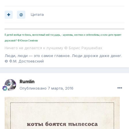
Цитата
Я детей вообще то боюсь, милостивый мой государь, - шумливы, жестоки и себялюбивы, а коли дети правят
державой? ©Юлиан Семёнов
Ничего не делается к лучшему © Борис Раушенбах
Люди, люди — это самое главное. Люди дороже даже денег.
© Ф.М. Достоевский
Rumlin
Опубликовано
7 марта, 2016