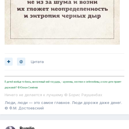
Цитата
Я детей вообще то боюсь, милостивый мой государь, - шумливы, жестоки и себялюбивы, а коли дети правят
державой? ©Юлиан Семёнов
Ничего не делается к лучшему © Борис Раушенбах
Люди, люди — это самое главное. Люди дороже даже денег.
© Ф.М. Достоевский
Rumlin