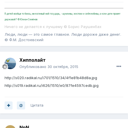
Я детей вообще то боюсь, милостивый мой государь, - шумливы, жестоки и себялюбивы, а коли дети правят
державой? ©Юлиан Семёнов
Ничего не делается к лучшему © Борис Раушенбах
Люди, люди — это самое главное. Люди дороже даже денег.
© Ф.М. Достоевский
Хипполайт
Опубликовано
30 октября, 2015
http://s020.radikal.ru/i701/1510/34/4f1e81b48d8a.jpg
http://s019.radikal.ru/i626/1510/e0/87fe4597cedb.jpg
Цитата
NnN