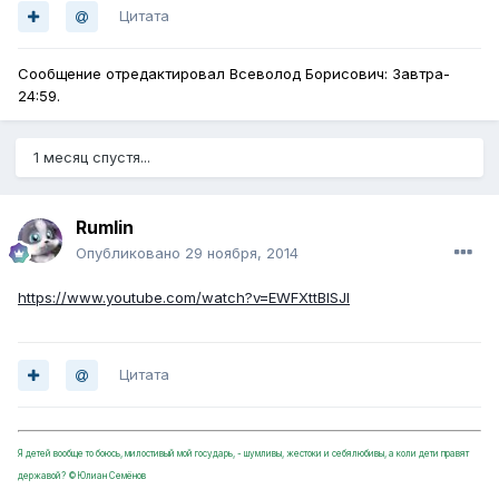
Цитата
Сообщение отредактировал Всеволод Борисович: Завтра-
24:59.
1 месяц спустя...
Rumlin
Опубликовано
29 ноября, 2014
https://www.youtube.com/watch?v=EWFXttBlSJI
Цитата
Я детей вообще то боюсь, милостивый мой государь, - шумливы, жестоки и себялюбивы, а коли дети правят
державой? ©Юлиан Семёнов