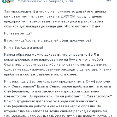
Опубликовано
27 февраля, 2019
Так уважаемые, Вы что-то не понимаете, давайте отделим
мух от котлет, человек поехал в ДРУГОЙ город по делам
предприятия, переночевал там и вернулся в район своей
обычной дислокации до конца дня. Итого потратил 2 дня.
Ночевал он где?
В гостинице/хостеле с выдачей офиц. документов?
Или у Вас/друга дома?
Каким образом можно доказать, что он реально БЫЛ в
командировке, а не нарисовал ее на бумаге - это любой
бухгалтер спросит сразу, ибо налоговая потом душу вынет,
сдирая незадокументированные расходы с целью увеличения
прибыли а соответственно и налога с неё.
И потом, где у Вас регистрация предприятия, в Симферополе
или Севастополе? Если в Севастополе проблем нет, а если в
Симферополе, то при заключении договора с жителем
Севастополя, Вы прописали что он работает по Севастополю?
Или по трудовому договору он вроде как приезжает в
Симферополь на работу и уезжает вечером обратно. Во
втором случае налоговая точно снимет расходы с прибыли.
Эти моменты надо учитывать сразу, чтобы не попасть потом на