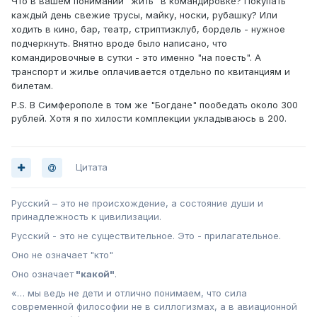
Что в вашем понимании "жить" в командировке? Покупать
каждый день свежие трусы, майку, носки, рубашку? Или
ходить в кино, бар, театр, стриптизклуб, бордель - нужное
подчеркнуть. Внятно вроде было написано, что
командировочные в сутки - это именно "на поесть". А
транспорт и жилье оплачивается отдельно по квитанциям и
билетам.
P.S. В Симферополе в том же "Богдане" пообедать около 300
рублей. Хотя я по хилости комплекции укладываюсь в 200.
Цитата
Русский – это не происхождение, а состояние души и
принадлежность к цивилизации.
Русский - это не существительное. Это - прилагательное.
Оно не означает "кто"
Оно означает
"какой"
.
«… мы ведь не дети и отлично понимаем, что сила
современной философии не в силлогизмах, а в авиационной