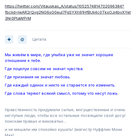
https://twitter.com/Vitauskas_A/status/1052574814702096384?
fbclid=IwAR2rQvg2NG6sG0eul7FgSYXh91HfBUIi4c0TkxOJj4bvXYet
3Nr0PtaWPrM
Цитата
Мы живём в мире, где улыбка уже не значит хорошее
отношение к тебе.
Где поцелуи совсем не значат чувства.
Где признания не значат любовь.
Где каждый одинок и никто не старается это изменить.
Где слова теряют всякий смысл, потому что несут ложь.
Нравственность придумали сытые, могущественные и очень
неглупые люди, чтобы все остальные посвящали свой досуг
поискам правых и виноватых…
и не мешали им спокойно кушать! (магистр Нуффлин Мони
Мах)