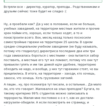
Встряли все - директор, куратор, преподы... Родственникам и
друзьям сейчас тоже будет не сладко :(
Ну, а проебали как? Да у нас в половине, если не больше,
учебных заведений, на территории местные жители и прочие
хрен пойми кто, хорошо, если только ходят, а то и
понастроили всего. Вон, месяц назад только посносили
самостройные гаражи на территории 25 школы. В одном
средне-специальном учебном заведении (не буду называть,
потому что гладиолус) директриса последние два или три
года замахалась бороться с местными - она пытается забор
поставить, а местные его тут же ломают, потому что они тут
привыкли гулять и им так домой идти удобнее, территорию
обходить не надо, и вообще, у них тут гаражики стоят, чо вы
прицепились. В итоге, на территории - заходи, кто хочешь,
заноси, что хочешь. Хоть грузовики загоняй.
А пацан... ну, про психиатра тут писали, а остальные... Да мало
ли, кто что говорит. Жаловался на злых преподов? Бугага, по
такому критерию 99% студентов можно записывать в
террористы. Малая мне постоянно н о е т, как их достали-
нагрузили-обидели. А если посмотреть ее страницу, и