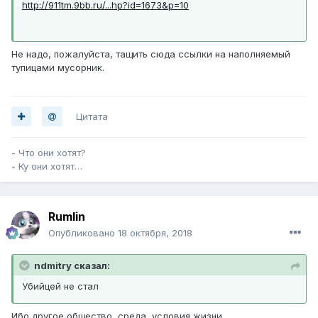
http://911tm.9bb.ru/...hp?id=1673&p=10
Не надо, пожалуйста, тащить сюда ссылки на наполняемый
тупицами мусорник.
Цитата
- Что они хотят?
- Ку они хотят…
Rumlin
Опубликовано
18 октября, 2018
ndmitry сказал:
Убийцей не стал
Ибо другое общество, среда, условия жизни