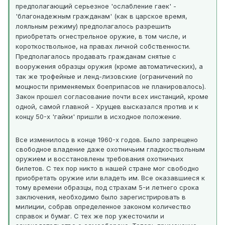
предполагающий серьезное 'ослабление гаек' -
'благонадежным гражданам' (как в царское время,
лояльным режиму) предполагалось разрешить
приобретать огнестрельное оружие, в том числе, и
короткоствольное, на правах личной собственности.
Предполагалось продавать гражданам снятые с
вооружения образцы оружия (кроме автоматических), а
так же трофейные и ленд-лизовские (ограничений по
мощности применяемых боеприпасов не планировалось).
Закон прошел согласование почти всех инстанций, кроме
одной, самой главной - Хрущев высказался против и к
концу 50-х 'гайки' пришли в исходное положение.
Все изменилось в конце 1960-х годов. Было запрещено
свободное владение даже охотничьим гладкоствольным
оружием и восстановлены требования охотничьих
билетов. С тех пор никто в нашей стране мог свободно
приобретать оружие или владеть им. Все оказавшиеся к
тому времени образцы, под страхам 5-и летнего срока
заключения, необходимо было зарегистрировать в
милиции, собрав определенное законом количество
справок и бумаг. С тех же пор ужесточили и