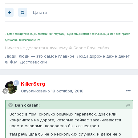
Цитата
Я детей вообще то боюсь, милостивый мой государь, - шумливы, жестоки и себялюбивы, а коли дети правят
державой? ©Юлиан Семёнов
Ничего не делается к лучшему © Борис Раушенбах
Люди, люди — это самое главное. Люди дороже даже денег.
© Ф.М. Достоевский
KillerSerg
Опубликовано
18 октября, 2018
Dan сказал:
Вопрос в том, сколько обычных перепалок, драк или
конфликтов на дороге, которые сейчас заканчиваются
просто словами, переросло бы в огнестрел
там речь шла бы не о нескольких случаях, и даже не о