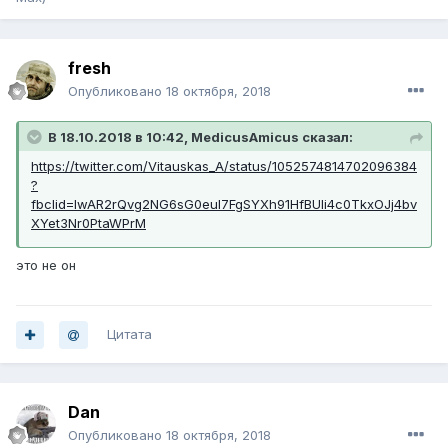
fresh
Опубликовано
18 октября, 2018
В 18.10.2018 в 10:42, MedicusAmicus сказал:
https://twitter.com/Vitauskas_A/status/1052574814702096384
?
fbclid=IwAR2rQvg2NG6sG0eul7FgSYXh91HfBUIi4c0TkxOJj4bv
XYet3Nr0PtaWPrM
это не он
Цитата
Dan
Опубликовано
18 октября, 2018