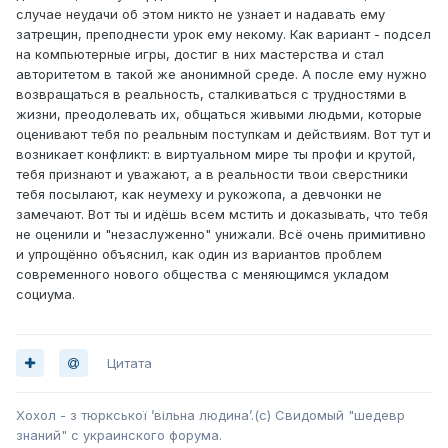
случае неудачи об этом никто не узнает и надавать ему
затрещин, преподнести урок ему некому. Как вариант - подсел
на компьютерные игры, достиг в них мастерства и стал
авторитетом в такой же анонимной среде. А после ему нужно
возвращаться в реальность, сталкиваться с трудностями в
жизни, преодолевать их, общаться живыми людьми, которые
оценивают тебя по реальным поступкам и действиям. Вот тут и
возникает конфликт: в виртуальном мире ты профи и крутой,
тебя признают и уважают, а в реальности твои сверстники
тебя посылают, как неумеху и рукожопа, а девчонки не
замечают. Вот ты и идёшь всем мстить и доказывать, что тебя
не оценили и "незаслуженно" унижали. Всё очень примитивно
и упрощённо объяснил, как один из вариантов проблем
современного нового общества с меняющимся укладом
социума.
Цитата
Хохол - з тюркської ’вільна людина’.(с) Свидомый "шедевр
знаний" с украинского форума.