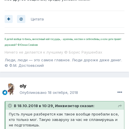
Цитата
Я детей вообще то боюсь, милостивый мой государь, - шумливы, жестоки и себялюбивы, а коли дети правят
державой? ©Юлиан Семёнов
Ничего не делается к лучшему © Борис Раушенбах
Люди, люди — это самое главное. Люди дороже даже денег.
© Ф.М. Достоевский
oly
Опубликовано
18 октября, 2018
В 18.10.2018 в 10:29, Инквизитор сказал:
Пусть лучше разберется как такое вообще проебали все,
кто только мог. Такую заваруху за час не спланируешь и
не подготовишь.