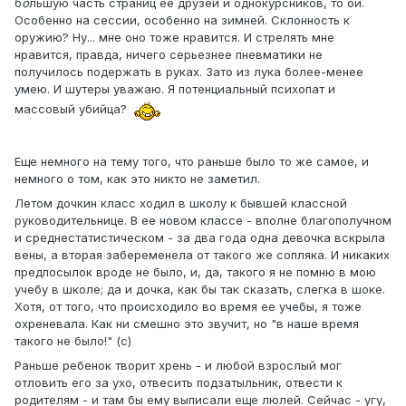
б
о
льшую часть страниц ее друзей и однокурсников, то ой.
Особенно на сессии, особенно на зимней. Склонность к
оружию? Ну... мне оно тоже нравится. И стрелять мне
нравится, правда, ничего серьезнее пневматики не
получилось подержать в руках. Зато из лука более-менее
умею. И шутеры уважаю. Я потенциальный психопат и
массовый убийца?
Еще немного на тему того, что раньше было то же самое, и
немного о том, как это никто не заметил.
Летом дочкин класс ходил в школу к бывшей классной
руководительнице. В ее новом классе - вполне благополучном
и среднестатистическом - за два года одна девочка вскрыла
вены, а вторая забеременела от такого же сопляка. И никаких
предпосылок вроде не было, и, да, такого я не помню в мою
учебу в школе; да и дочка, как бы так сказать, слегка в шоке.
Хотя, от того, что происходило во время ее учебы, я тоже
охреневала. Как ни смешно это звучит, но "в наше время
такого не было!" (с)
Раньше ребенок творит хрень - и любой взрослый мог
отловить его за ухо, отвесить подзатыльник, отвести к
родителям - и там бы ему выписали еще люлей. Сейчас - угу,