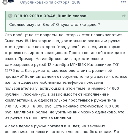
Опубликовано
18 октября, 2018
В 18.10.2018 в 09:46, Rumlin сказал:
Сколько ему лет было? Откуда столько денег?
Это вообще не те вопросы, на которых стоит зацикливаться.
Было ему 18. Некоторые гладкоствольные охотничьи ружья
стоят дешевле некоторых "воздушек" типа тех, из которых
стреляют в тирах-аттракционах. Просто не все об этом даже
знают. Пример. На изображении гладкоствольное
самозарядное ружьё 12 калибра МР-155К Калашников TG1
12/76 плс. Как думаете, сколько оно стоит в розничной
продаже? Если вы далеки от оружия, то не угадаете - столько
же, или дешевле мобильных телефонов половины
пользователей участвующих в этой теме, а именно 17 600
рублей. Плюс-минус, в зависимости от исполнения и
комплектации. А одноствольное простенькое ружьё типа
ИЖ-18, 7000 - 8 000 руб. Есть конечно стоимостью 100 000
руб, миллион и более, но убить из них можно одинаково, что
из ружья за 8000, что за миллион.
Я своё первое ружьё покупал в 18 лет, на законных
основаниях, на деньги, которые успел заработать сам. До