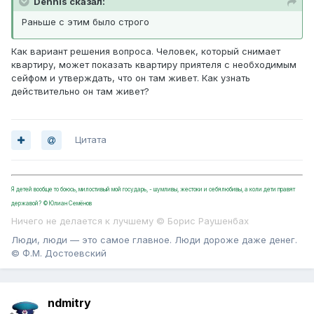
Dennis сказал:
Раньше с этим было строго
Как вариант решения вопроса. Человек, который снимает
квартиру, может показать квартиру приятеля с необходимым
сейфом и утверждать, что он там живет. Как узнать
действительно он там живет?
Цитата
Я детей вообще то боюсь, милостивый мой государь, - шумливы, жестоки и себялюбивы, а коли дети правят
державой? ©Юлиан Семёнов
Ничего не делается к лучшему © Борис Раушенбах
Люди, люди — это самое главное. Люди дороже даже денег.
© Ф.М. Достоевский
ndmitry