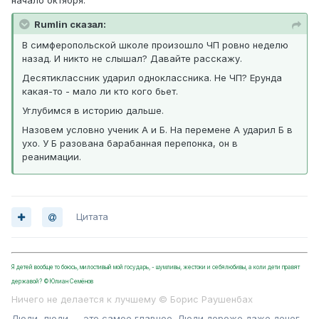
начало октября:
Rumlin сказал:
В симферопольской школе произошло ЧП ровно неделю
назад. И никто не слышал? Давайте расскажу.
Десятиклассник ударил одноклассника. Не ЧП? Ерунда
какая-то - мало ли кто кого бьет.
Углубимся в историю дальше.
Назовем условно ученик А и Б. На перемене А ударил Б в
ухо. У Б разована барабанная перепонка, он в
реанимации.
Цитата
Я детей вообще то боюсь, милостивый мой государь, - шумливы, жестоки и себялюбивы, а коли дети правят
державой? ©Юлиан Семёнов
Ничего не делается к лучшему © Борис Раушенбах
Люди, люди — это самое главное. Люди дороже даже денег.