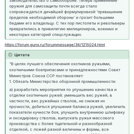
законодательство о самообороне. Теперь применение
оружия для самозащиты почти всегда стало
сопровождаться дичайшей формулировкой 'превышение
пределов необходимой обороны' и грозит большими
бедами его владельцу. С тех пор пистолеты и револьверы
превратились в привилегию милиционеров, военных и
некоторых категорий спецслужащих.
https://forum.guns.ru/forummessage/36/1215024.html
Цитата
"В целях лучшего обеспечения охотников ружьями,
охотничьими боеприпасами и принадлежностями Совет
Министров Союза ССР постановляет:
1. Обязать Министерство оборонной промышленности:
а) разработать мероприятия по улучшению качества и
отделки охотничьих ружей; уменьшить вес ружей, в
частности, вес ружейных стволов, не снижая их
прочности, добиться улучшения баланса ружей, увеличить
показатели кучности боя, улучшить внутреннюю шлифовку
и оксидировку стволов, выпускать ружья массового
производства с более тщательной и разнообразной
отделкой, с ложей разной величины и формы, все