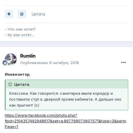
Цитата
- Что они хотят?
- Ку они хотят…
Rumlin
Опубликовано
8 октября, 2018
Инквизитор
,
Цитата
Классика. Как говорится: санитарка мыла коридор и
поставила стул в дверной проём кабинета. А дальше оно
как прыгнет! (с)
https://www.facebook.com/photo.php?
fbid=2104357492948617&set=a.897768073607571&type=3&perm
Page=1