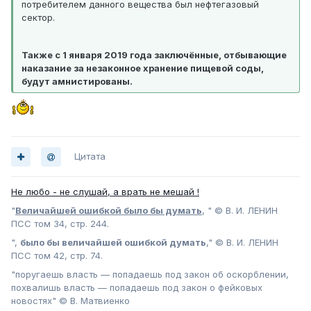
потребителем данного вещества был нефтегазовый
сектор.
Также с 1 января 2019 года заключённые, отбывающие
наказание за незаконное хранение пищевой соды,
будут амнистированы.
Цитата
Не любо - не слушай, а врать не мешай !
"
Величайшей ошибкой было бы думать
, " © В. И. ЛЕНИН
ПСС том 34, стр. 244.
",
было бы величайшей ошибкой думать
," © В. И. ЛЕНИН
ПСС том 42, стр. 74.
"поругаешь власть — попадаешь под закон об оскорблении,
похвалишь власть — попадаешь под закон о фейковых
новостях" © В. Матвиенко