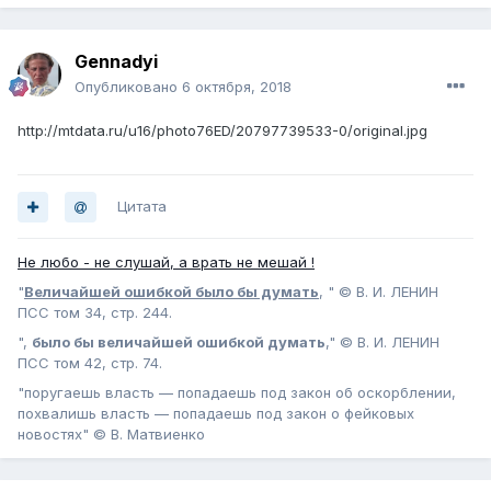
Gennadyi
Опубликовано
6 октября, 2018
http://mtdata.ru/u16/photo76ED/20797739533-0/original.jpg
Цитата
Не любо - не слушай, а врать не мешай !
"
Величайшей ошибкой было бы думать
, " © В. И. ЛЕНИН
ПСС том 34, стр. 244.
",
было бы величайшей ошибкой думать
," © В. И. ЛЕНИН
ПСС том 42, стр. 74.
"поругаешь власть — попадаешь под закон об оскорблении,
похвалишь власть — попадаешь под закон о фейковых
новостях" © В. Матвиенко