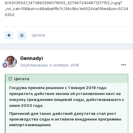
9/43035547_1473892596078055_3279672404871217152_n.jpg?
_nc_cat=108&oh=c68a8a6ffb7c136c8bc1e60254a516ed&oe=5C54
52D2
Цитата
Gennadyi
Опубликовано
4 октября, 2018
Цитата
Госдума приняла решение c 1 января 2019 года
прекратить действие закона об установлении квот на
покупку гражданами пищевой соды, действовавшего с
июня 2003 года.
Причиной для таких действий депутатов стал рост
производства соды и активное внедрение программы
импортозамещения.