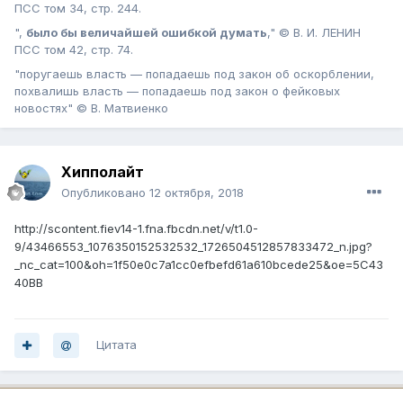
ПСС том 34, стр. 244.
",
было бы величайшей ошибкой думать
," © В. И. ЛЕНИН
ПСС том 42, стр. 74.
"поругаешь власть — попадаешь под закон об оскорблении,
похвалишь власть — попадаешь под закон о фейковых
новостях" © В. Матвиенко
Хипполайт
Опубликовано
12 октября, 2018
http://scontent.fiev14-1.fna.fbcdn.net/v/t1.0-
9/43466553_1076350152532532_1726504512857833472_n.jpg?
_nc_cat=100&oh=1f50e0c7a1cc0efbefd61a610bcede25&oe=5C43
40BB
Цитата