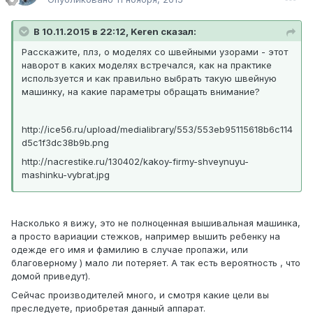
В 10.11.2015 в 22:12, Keren сказал:
Расскажите, плз, о моделях со швейными узорами - этот
наворот в каких моделях встречался, как на практике
используется и как правильно выбрать такую швейную
машинку, на какие параметры обращать внимание?
http://ice56.ru/upload/medialibrary/553/553eb95115618b6c114
d5c1f3dc38b9b.png
http://nacrestike.ru/130402/kakoy-firmy-shveynuyu-
mashinku-vybrat.jpg
Насколько я вижу, это не полноценная вышивальная машинка,
а просто вариации стежков, например вышить ребенку на
одежде его имя и фамилию в случае пропажи, или
благоверному ) мало ли потеряет. А так есть вероятность , что
домой приведут).
Сейчас производителей много, и смотря какие цели вы
преследуете, приобретая данный аппарат.