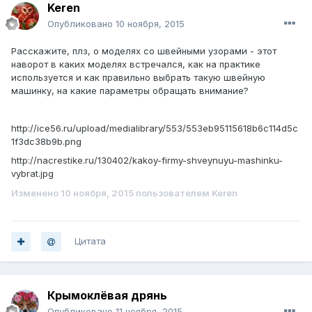
Keren
Опубликовано
10 ноября, 2015
Расскажите, плз, о моделях со швейными узорами - этот
наворот в каких моделях встречался, как на практике
используется и как правильно выбрать такую швейную
машинку, на какие параметры обращать внимание?
http://ice56.ru/upload/medialibrary/553/553eb95115618b6c114d5c
1f3dc38b9b.png
http://nacrestike.ru/130402/kakoy-firmy-shveynuyu-mashinku-
vybrat.jpg
Изменено
10 ноября, 2015
пользователем Keren
Цитата
Крымоклёвая дрянь
Опубликовано
11 ноября, 2015