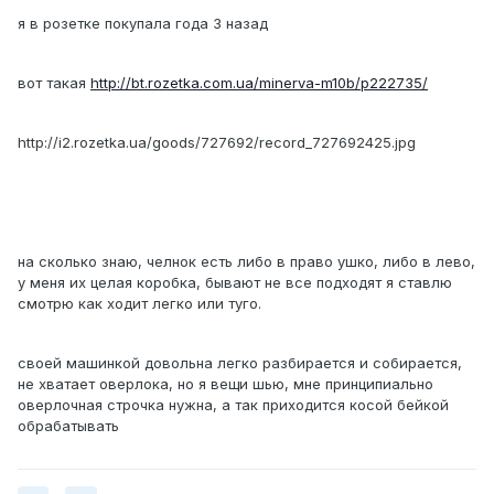
я в розетке покупала года 3 назад
вот такая
http://bt.rozetka.com.ua/minerva-m10b/p222735/
http://i2.rozetka.ua/goods/727692/record_727692425.jpg
на сколько знаю, челнок есть либо в право ушко, либо в лево,
у меня их целая коробка, бывают не все подходят я ставлю
смотрю как ходит легко или туго.
своей машинкой довольна легко разбирается и собирается,
не хватает оверлока, но я вещи шью, мне принципиально
оверлочная строчка нужна, а так приходится косой бейкой
обрабатывать