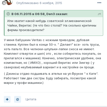
Опубликовано
6 ноября, 2015
В 06.11.2015 в 06:58, Den3 сказал:
Или хватит какой нибудь советской эл.механической
Чайки, Веритас (те что без стола)? На сколько критичны
фирмы производители?
У меня бабушкин Veritas с ножным приводом, дубовая
станина. Куплен был в конце 50-х. " Делает" все- хоть трусы,
хоть пальто. Все челноки-шпульки-лапки сноса не имеют.
Комплект отверток и шил( это , если соберетесь покупать, он
прилагался к машинке). Конечно, электрическая удобнее, она
компактная, но ( ИМХО) , хороший Веритас или Зингер ( у
свекрови) неубиваемый вариант и в настройке он проще.
( Джинсы отдаю подшивать в ателье на ул.Фрунзе " к Кате".
Работают там две сестры. Буду забирать, посмотрю какой
марки у профи машинки.)
Цитата