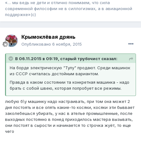
«… мы ведь не дети и отлично понимаем, что сила
современной философии не в силлогизмах, а в авиационной
поддержке»(с)
Крымоклёвая дрянь
Опубликовано
6 ноября, 2015
В 06.11.2015 в 09:19, старый трубочист сказал:
На борде электрическую "Тулу" продают. Среди машинок
из СССР считалась достойным вариантом.
Правда в каком состоянии та конкретная машинка - надо
брать с собой швею, которая попробует все режимы.
любую б\у машинку надо настраивать, при том она может 2
дня постоять и все опять какие-то косяки, косяки эти быввает
заколебешься убирать, у нас в ателье промышленные, после
выходных постоянно в понед приходилось мастера вызывать,
они постоят в сырости и начинается то строчка жуёт, то еще
чего