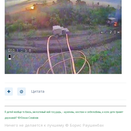
Цитата
Я детей вообще то боюсь, милостивый мой государь, - шумливы, жестоки и себялюбивы, а коли дети правят
державой? ©Юлиан Семёнов
Ничего не делается к лучшему © Борис Раушенбах