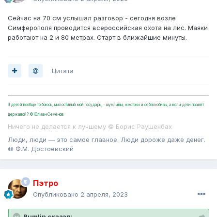
Сейчас на 70 см услышал разговор - сегодня возле
Симферополя проводится всероссийская охота на лис. Маяки
работают на 2 и 80 метрах. Старт в ближайшие минуты.
Цитата
Я детей вообще то боюсь, милостивый мой государь, - шумливы, жестоки и себялюбивы, а коли дети правят
державой? ©Юлиан Семёнов
Ничего не делается к лучшему © Борис Раушенбах
Люди, люди — это самое главное. Люди дороже даже денег.
© Ф.М. Достоевский
Пэтро
Опубликовано
2 апреля, 2023
Rumlin сказал: