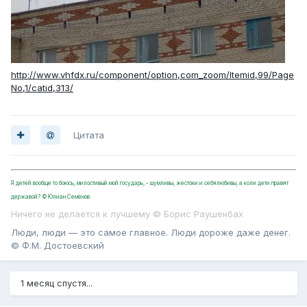
http://www.vhfdx.ru/component/option,com_zoom/Itemid,99/Page
No,1/catid,313/
Цитата
Я детей вообще то боюсь, милостивый мой государь, - шумливы, жестоки и себялюбивы, а коли дети правят
державой? ©Юлиан Семёнов
Ничего не делается к лучшему © Борис Раушенбах
Люди, люди — это самое главное. Люди дороже даже денег.
© Ф.М. Достоевский
1 месяц спустя...