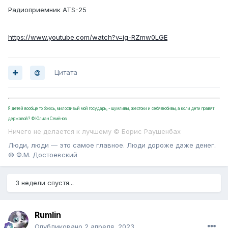
Радиоприемник ATS-25
https://www.youtube.com/watch?v=ig-RZmw0LGE
Цитата
Я детей вообще то боюсь, милостивый мой государь, - шумливы, жестоки и себялюбивы, а коли дети правят
державой? ©Юлиан Семёнов
Ничего не делается к лучшему © Борис Раушенбах
Люди, люди — это самое главное. Люди дороже даже денег.
© Ф.М. Достоевский
3 недели спустя...
Rumlin
Опубликовано
2 апреля, 2023