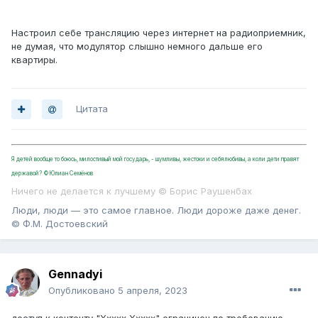
Настроил себе трансляцию через интернет на радиоприемник,
не думая, что модулятор слышно немного дальше его
квартиры.
Цитата
Я детей вообще то боюсь, милостивый мой государь, - шумливы, жестоки и себялюбивы, а коли дети правят
державой? ©Юлиан Семёнов
Ничего не делается к лучшему © Борис Раушенбах
Люди, люди — это самое главное. Люди дороже даже денег.
© Ф.М. Достоевский
Gennadyi
Опубликовано
5 апреля, 2023
доступ к контенту "Ххххх Ххххх" ограничен по требованию