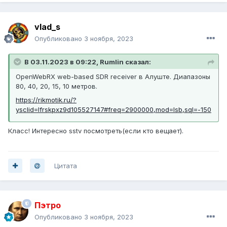
vlad_s
Опубликовано
3 ноября, 2023
В 03.11.2023 в 09:22, Rumlin сказал:
OpenWebRX web-based SDR receiver в Алуште. Диапазоны
80, 40, 20, 15, 10 метров.
https://rikmotik.ru/?
ysclid=lfrskpxz9d105527147#freq=2900000,mod=lsb,sql=-150
Класс! Интересно sstv посмотреть(если кто вещает).
Цитата
Пэтро
Опубликовано
3 ноября, 2023