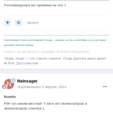
Роскомнадзора нет времени на это :)
Цитата
Я детей вообще то боюсь, милостивый мой государь, - шумливы, жестоки и себялюбивы, а коли дети правят
державой? ©Юлиан Семёнов
Ничего не делается к лучшему © Борис Раушенбах
Люди, люди — это самое главное. Люди дороже даже денег.
© Ф.М. Достоевский
Neinsager
Опубликовано
5 апреля, 2023
Rumlin
РКН тут каким местом? У него нет пеленгаторов и
анализаторов спектра ;)