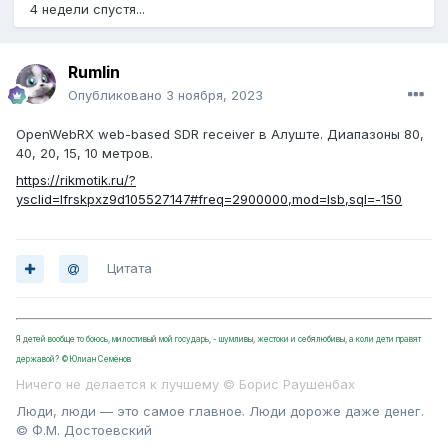
4 недели спустя...
Rumlin
Опубликовано
3 ноября, 2023
OpenWebRX web-based SDR receiver в Алуште. Диапазоны 80,
40, 20, 15, 10 метров.
https://rikmotik.ru/?
ysclid=lfrskpxz9d105527147#freq=2900000,mod=lsb,sql=-150
Цитата
Я детей вообще то боюсь, милостивый мой государь, - шумливы, жестоки и себялюбивы, а коли дети правят
державой? ©Юлиан Семёнов
Ничего не делается к лучшему © Борис Раушенбах
Люди, люди — это самое главное. Люди дороже даже денег.
© Ф.М. Достоевский