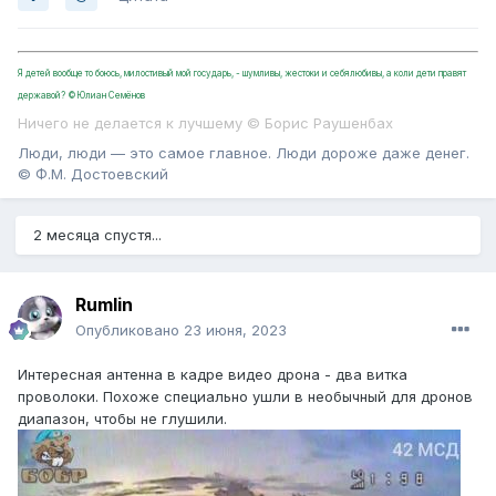
Я детей вообще то боюсь, милостивый мой государь, - шумливы, жестоки и себялюбивы, а коли дети правят
державой? ©Юлиан Семёнов
Ничего не делается к лучшему © Борис Раушенбах
Люди, люди — это самое главное. Люди дороже даже денег.
© Ф.М. Достоевский
2 месяца спустя...
Rumlin
Опубликовано
23 июня, 2023
Интересная антенна в кадре видео дрона - два витка
проволоки. Похоже специально ушли в необычный для дронов
диапазон, чтобы не глушили.