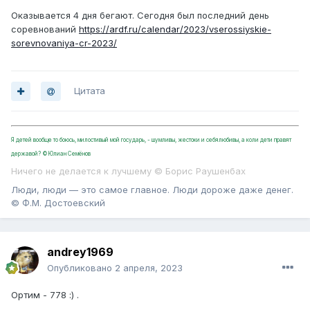
Оказывается 4 дня бегают. Сегодня был последний день
соревнований
https://ardf.ru/calendar/2023/vserossiyskie-
sorevnovaniya-cr-2023/
Цитата
Я детей вообще то боюсь, милостивый мой государь, - шумливы, жестоки и себялюбивы, а коли дети правят
державой? ©Юлиан Семёнов
Ничего не делается к лучшему © Борис Раушенбах
Люди, люди — это самое главное. Люди дороже даже денег.
© Ф.М. Достоевский
andrey1969
Опубликовано
2 апреля, 2023
Ортим - 778 :) .