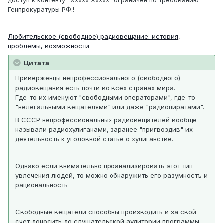
Генпрокуратуры РФ.!
Любительское (свободное) радиовещание: история,
проблемы, возможности
Цитата
Приверженцы непрофессионального (свободного)
радиовещания есть почти во всех странах мира.
Где-то их именуют "свободными oпepaторами", где-то -
"нелегальными вещателями" или даже "радиопиратами".
В СССР непрофессиональных радиовещателей вообще
называли радиохулиганами, заранее "пригвоздив" их
деятельность к уголовной статье о хулиганстве.
Однако если внимательно проанализировать этот тип
увлечения людей, то можно обнаружить его разумностъ и
рациональность
Свободные вещатели способны производить и за свой
счет доносить до слушательской аудитории программы