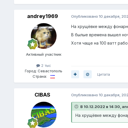
andrey1969
Опубликовано
10 декабря, 20
На хрущёвке между фонарным
В былые времена вышел ночь
Хотя чаще на 100 ватт работ
Активный участник
2 тыс
Город:
Севастополь
Цитата
Страна:
CIBAS
Опубликовано
10 декабря, 20
В 10.12.2022 в 14:30, a
На хрущёвке между фонарн