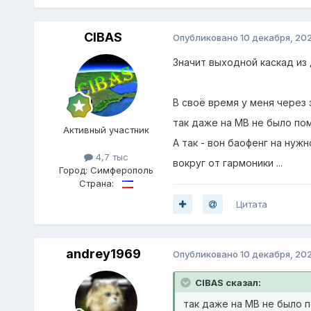
CIBAS
Опубликовано
10 декабря, 20
Значит выходной каскад из д
В своё время у меня через
так даже на МВ не было пом
Активный участник
А так - вон баофенг на нужн
4,7 тыс
вокруг от гармоники ...
Город:
Симферополь
Страна:
Цитата
andrey1969
Опубликовано
10 декабря, 20
CIBAS сказал:
так даже на МВ не было 