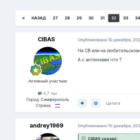
НАЗАД
27
28
29
30
31
32
33
34
CIBAS
Опубликовано
10 декабря, 20
На СВ или на любительском
А с антеннами что ?
Активный участник
4,7 тыс
Город:
Симферополь
Цитата
Страна:
andrey1969
Опубликовано
10 декабря, 20
CIBAS сказал: