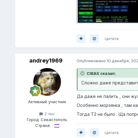
Цитата
andrey1969
Опубликовано
10 декабря, 20
CIBAS сказал:
Сложно даже представить,
Да даже не палить , они жуж
Активный участник
Особенно морзянка , там ка
2 тыс
Тогда Т2 не было . Ща попр
Город:
Севастополь
Страна:
Цитата