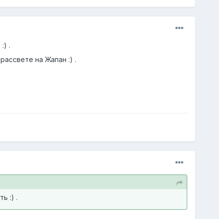
) .
ассвете на Жапан :) .
 :) .