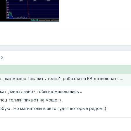
22
 как можно "спалить телик", работая на КВ до киловатт ...
ат , мне главно чтобы не жаловались ..
пец телики пикают на моще :) .
обую . Но магнитолы в авто гудят которые рядом :) .