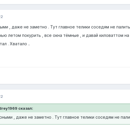
22
и , даже не заметно . Тут главное телики соседям не палить :
ю летом покурить , все окна тёмные , и давай киловаттом на р
ал . Хватало ..
22
ndrey1969 сказал:
ыми , даже не заметно . Тут главное телики соседям не палить