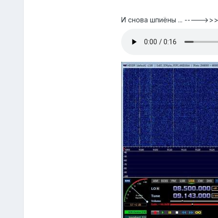
И снова шпиёны ... ----->>