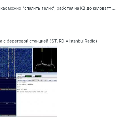
к можно "спалить телик", работая на КВ до киловатт .....
с береговой станцией (IST. RD = Istanbul Radio)