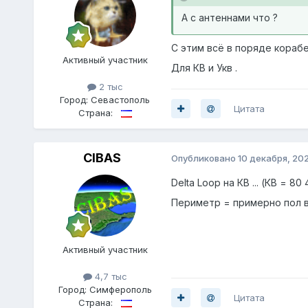
А с антеннами что ?
С этим всё в поряде корабе
Активный участник
Для КВ и Укв .
2 тыс
Город:
Севастополь
Цитата
Страна:
CIBAS
Опубликовано
10 декабря, 20
Delta Loop на КВ ... (КВ = 8
Периметр = примерно пол во
Активный участник
4,7 тыс
Город:
Симферополь
Цитата
Страна: