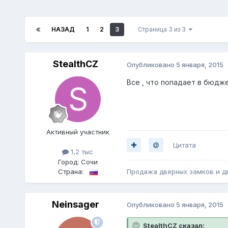
НАЗАД
1
2
3
Страница 3 из 3
StealthCZ
Опубликовано
5 января, 2015
Все , что попадает в бюдж
Активный участник
Цитата
1,2 тыс
Город:
Сочи
Страна:
Продажа дверных замков и дв
Neinsager
Опубликовано
5 января, 2015
StealthCZ сказал: