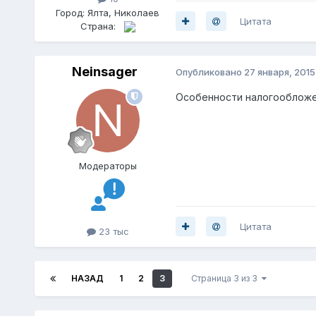
Город:
Ялта, Николаев
Цитата
Страна:
Neinsager
Опубликовано
27 января, 2015
Особенности налогообложен
Модераторы
Цитата
23 тыс
НАЗАД
1
2
3
Страница 3 из 3