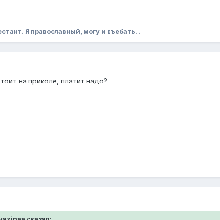
естант. Я православный, могу и въебать...
тоит на приколе, платит надо?
vyazinaa сказал: