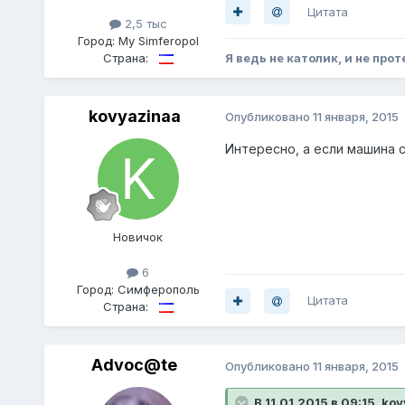
Цитата
2,5 тыс
Город:
My Simferopol
Страна:
Я ведь не католик, и не прот
kovyazinaa
Опубликовано
11 января, 2015
Интересно, а если машина с
Новичок
6
Город:
Симферополь
Цитата
Страна:
Advoc@te
Опубликовано
11 января, 2015
В 11.01.2015 в 09:15, ko