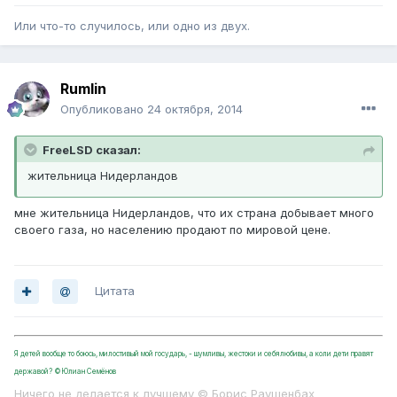
Или что-то случилось, или одно из двух.
Rumlin
Опубликовано
24 октября, 2014
FreeLSD сказал:
жительница Нидерландов
мне жительница Нидерландов, что их страна добывает много
своего газа, но населению продают по мировой цене.
Цитата
Я детей вообще то боюсь, милостивый мой государь, - шумливы, жестоки и себялюбивы, а коли дети правят
державой? ©Юлиан Семёнов
Ничего не делается к лучшему © Борис Раушенбах