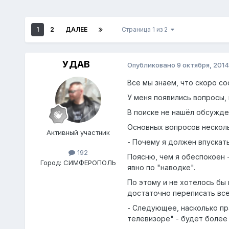
1
2
ДАЛЕЕ
Страница 1 из 2
УДАВ
Опубликовано
9 октября, 2014
Все мы знаем, что скоро со
У меня появились вопросы,
В поиске не нашёл обсужде
Основных вопросов несколь
Активный участник
- Почему я должен впускат
192
Поясню, чем я обеспокоен 
Город:
СИМФЕРОПОЛЬ
явно по "наводке".
По этому и не хотелось бы 
достаточно переписать все
- Следующее, насколько пр
телевизоре" - будет более