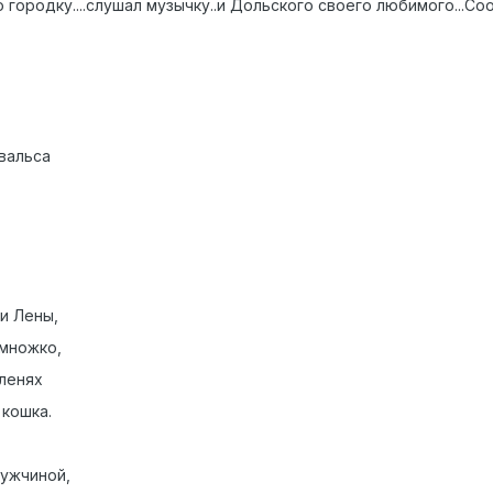
 городку....слушал музычку..и Дольского своего любимого...С
вальса
и Лены,
множко,
оленях
кошка.
мужчиной,