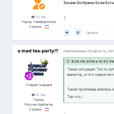
Зачем Он Нужен Если Ест
5,1 тыс
:)
Город:
Симферополь
Страна:
Цитата
a mad tea-party!?
Опубликовано
25 августа, 201
В 25.08.2014 в 10:27, Vi
Такая ситуация: Тесть ку
манитор, и что самое ин
Старая гвардия
Такая проблема влилась в
12 тыс
Так что....
Город:
Россия,Зурбаган
Страна: