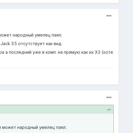
 может народный умелец паял.
ack 3.5 отсутствует как вид.
а последний уже в комп. на прямую как их ХЗ (хотя
ам может народный умелец паял.