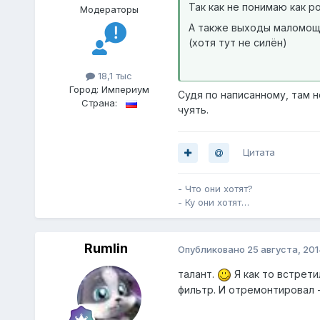
Так как не понимаю как р
Модераторы
А также выходы маломощн
(хотя тут не силён)
18,1 тыс
Город:
Империум
Судя по написанному, там 
Страна:
чуять.
Цитата
- Что они хотят?
- Ку они хотят…
Rumlin
Опубликовано
25 августа, 201
талант.
Я как то встрети
фильтр. И отремонтировал -