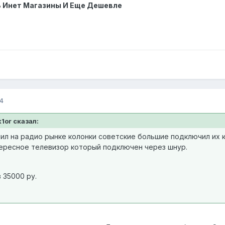
ь Инет Магазины И Еще Дешевле
4
k1or сказал:
пил на радио рынке колонки советские большие подключил их 
тересное телевизор который подключен через шнур.
 35000 ру.