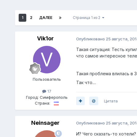
1
2
ДАЛЕЕ
Страница 1 из 2
Vik1or
Опубликовано
25 августа, 201
Такая ситуация: Тесть купи
что самое интересное теле
Такая проблема влилась в 3
Пoльзователь
Так что....
17
Город:
Симферополь
Цитата
Страна:
Neinsager
Опубликовано
25 августа, 201
И? Чего сказать-то хотели?