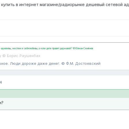
 купить в интернет магазине/радиорынке дешевый сетевой ад
, - шумливы, жестоки и себялюбивы, а коли дети правят державой? ©Юлиан Семёнов
у © Борис Раушенбах
вное. Люди дороже даже денег. © Ф.М. Достоевский
4
и?