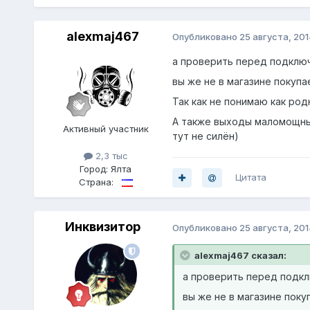
alexmaj467
Опубликовано
25 августа, 201
а проверить перед подклю
вы же не в магазине покупа
Так как не понимаю как род
А также выходы маломощные
Активный участник
тут не силён)
2,3 тыс
Город:
Ялта
Цитата
Страна:
Инквизитор
Опубликовано
25 августа, 201
alexmaj467 сказал:
а проверить перед подк
вы же не в магазине поку