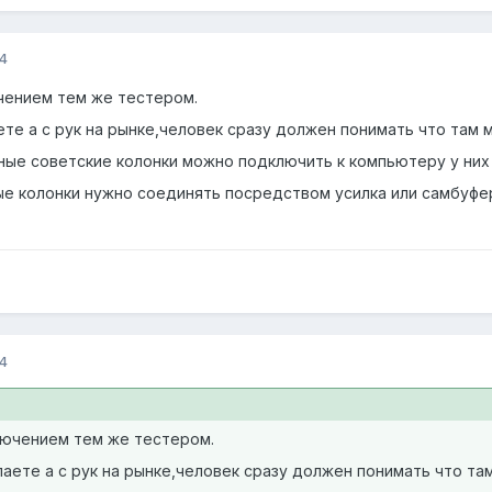
4
чением тем же тестером.
ете а с рук на рынке,человек сразу должен понимать что там
ные советские колонки можно подключить к компьютеру у них J
 колонки нужно соединять посредством усилка или самбуфера 
4
лючением тем же тестером.
паете а с рук на рынке,человек сразу должен понимать что т