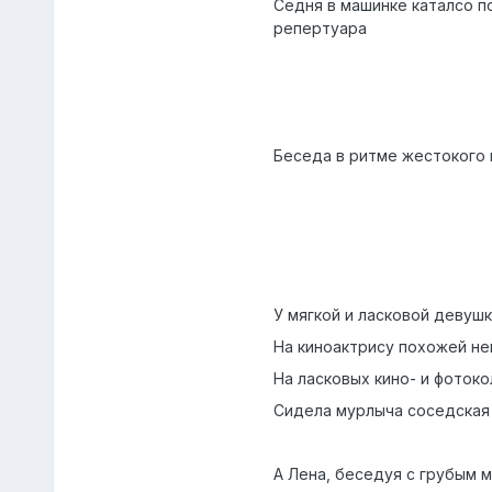
Седня в машинке каталсо по
репертуара
Беседа в ритме жестокого 
У мягкой и ласковой девушк
На киноактрису похожей не
На ласковых кино- и фоток
Сидела мурлыча соседская 
А Лена, беседуя с грубым 