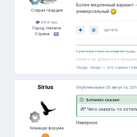
Более медленный вариант -
Старая гвардия
универсальный
44,9 тыс
Город:
Havana
Цитата
Страна:
Я детей вообще то боюсь, милостивый мой государь
Ничего не делается к лучшем
Люди, люди — это самое гла
Sirius
Опубликовано
25 августа, 201
Schwein сказал:
И? Чего сказать-то хотел
Наверное
Команда форума