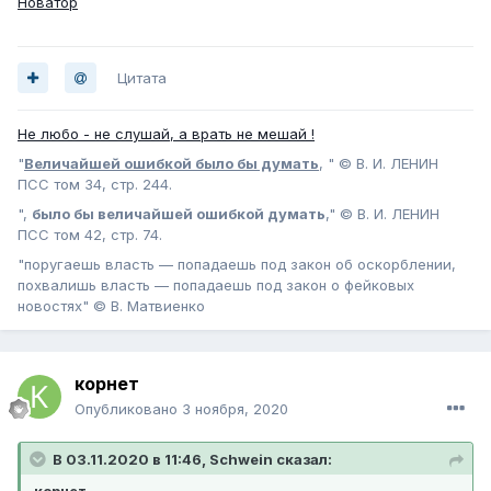
Новатор
Цитата
Не любо - не слушай, а врать не мешай !
"
Величайшей ошибкой было бы думать
, " © В. И. ЛЕНИН
ПСС том 34, стр. 244.
",
было бы величайшей ошибкой думать
," © В. И. ЛЕНИН
ПСС том 42, стр. 74.
"поругаешь власть — попадаешь под закон об оскорблении,
похвалишь власть — попадаешь под закон о фейковых
новостях" © В. Матвиенко
корнет
Опубликовано
3 ноября, 2020
В 03.11.2020 в 11:46, Schwein сказал:
корнет