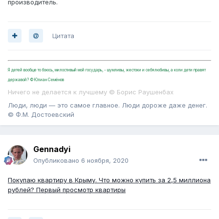
производитель.
Цитата
Я детей вообще то боюсь, милостивый мой государь, - шумливы, жестоки и себялюбивы, а коли дети правят
державой? ©Юлиан Семёнов
Ничего не делается к лучшему © Борис Раушенбах
Люди, люди — это самое главное. Люди дороже даже денег.
© Ф.М. Достоевский
Gennadyi
Опубликовано
6 ноября, 2020
Покупаю квартиру в Крыму. Что можно купить за 2,5 миллиона
рублей? Первый просмотр квартиры