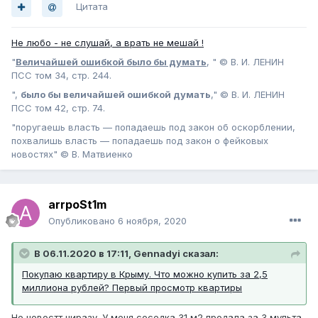
Цитата
Не любо - не слушай, а врать не мешай !
"
Величайшей ошибкой было бы думать
, " © В. И. ЛЕНИН
ПСС том 34, стр. 244.
",
было бы величайшей ошибкой думать
," © В. И. ЛЕНИН
ПСС том 42, стр. 74.
"поругаешь власть — попадаешь под закон об оскорблении,
похвалишь власть — попадаешь под закон о фейковых
новостях" © В. Матвиенко
arrpoSt1m
Опубликовано
6 ноября, 2020
В 06.11.2020 в 17:11, Gennadyi сказал:
Покупаю квартиру в Крыму. Что можно купить за 2,5
миллиона рублей? Первый просмотр квартиры
Не новостт ниразу. У меня соседка 31 м2 продала за 3 мульта.