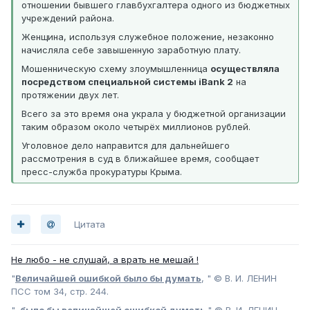
отношении бывшего главбухгалтера одного из бюджетных
учреждений района.
Женщина, используя служебное положение, незаконно
начисляла себе завышенную заработную плату.
Мошенническую схему злоумышленница
осуществляла
посредством специальной системы iBank 2
на
протяжении двух лет.
Всего за это время она украла у бюджетной организации
таким образом около четырёх миллионов рублей.
Уголовное дело направится для дальнейшего
рассмотрения в суд в ближайшее время, сообщает
пресс-служба прокуратуры Крыма.
Цитата
Не любо - не слушай, а врать не мешай !
"
Величайшей ошибкой было бы думать
, " © В. И. ЛЕНИН
ПСС том 34, стр. 244.
",
было бы величайшей ошибкой думать
," © В. И. ЛЕНИН