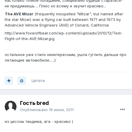
настолько точное попадание, специально будешь стараться-
не придумаешь.... Плюс ко всему и звучит красиво...
The AVE Mizar
(frequently misspelled "Mitzar", but named after
the star Mizar) was a flying car built between 1971 and 1973 by
Advanced Vehicle Engineers (AVE) of Oxnard, California
http://www.foxwolfbear.com/wp-content/uploads/2010/12/Test-
Flight-of-the-AVE-Mizar.jpg
остальное уже стало неинтересным, ушла гуглить дальше про
летающие автомобили.....:)
Цитата
Гость bred
Опубликовано
19 июня, 2011
из цессны тандема, ага - красиво )