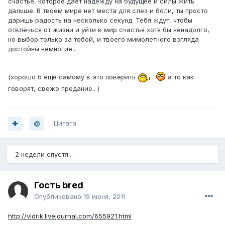
счастье, которое дает надежду на будущее и силы жить
дальше. В твоем мире нет места для слез и боли, ты просто
даришь радость на несколько секунд. Тебя ждут, чтобы
отвлечься от жизни и уйти в мир счастья хотя бы ненадолго,
но выбор только за тобой, и твоего мимолетного взгляда
достойны немногие...
(хорошо б еще самому в это поверить
а то как
говорят, свежо предание.. )
Цитата
2 недели спустя...
Гость bred
Опубликовано
19 июня, 2011
http://vidrik.livejournal.com/655921.html