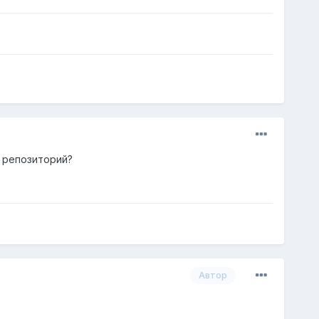
т репозиторий?
Автор