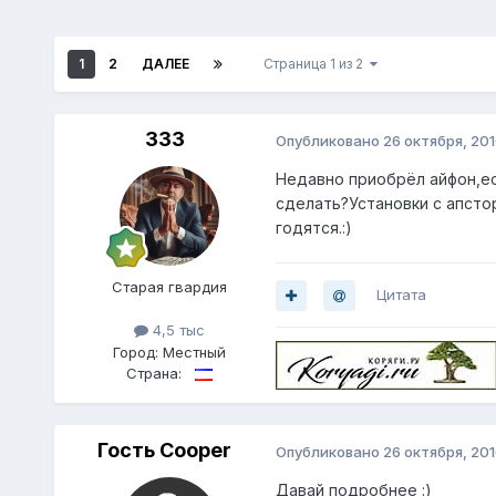
1
2
ДАЛЕЕ
Страница 1 из 2
333
Опубликовано
26 октября, 20
Недавно приобрёл айфон,ес
сделать?Установки с апсто
годятся.:)
Старая гвардия
Цитата
4,5 тыс
Город:
Местный
Страна:
Гость Cooper
Опубликовано
26 октября, 20
Давай подробнее :)