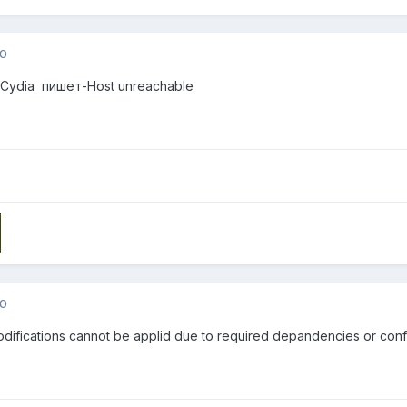
10
Cydia пишет-Host unreachable
10
fications cannot be applid due to required depandencies or conflic