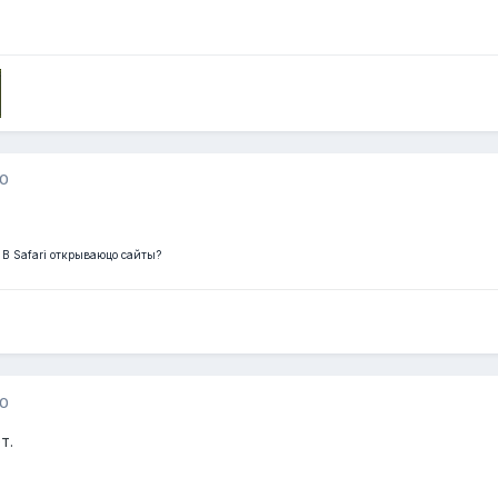
10
? В Safari открываюцо сайты?
10
т.