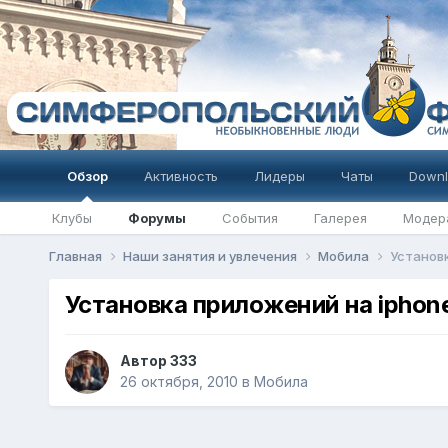
Обзор
Активность
Лидеры
Чаты
Downl
Клубы
Форумы
События
Галерея
Модер
Главная
Наши занятия и увлечения
Мобила
Установк
Установка приложений на iphon
Автор
333
26 октября, 2010
в
Мобила