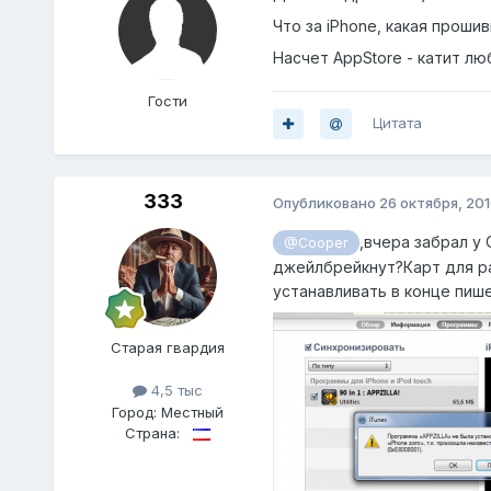
Что за iPhone, какая проши
Насчет AppStore - катит лю
Гости
Цитата
333
Опубликовано
26 октября, 20
,вчера забрал у 
@Cooper
джейлбрейкнут?Карт для ра
устанавливать в конце пиш
Старая гвардия
4,5 тыс
Город:
Местный
Страна: