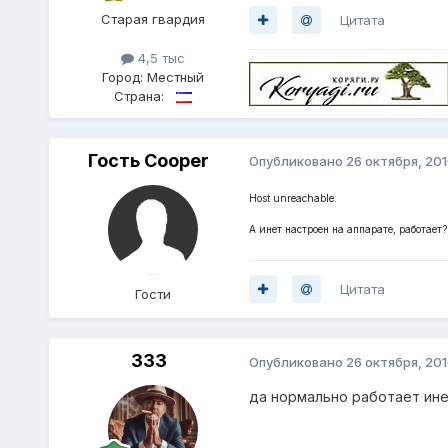
Старая гвардия
Цитата
4,5 тыс
Город:
Местный
Страна:
Гость Cooper
Опубликовано
26 октября, 20
Host unreachable.
А инет настроен на аппарате, работает
Цитата
Гости
333
Опубликовано
26 октября, 20
да нормально работает ине