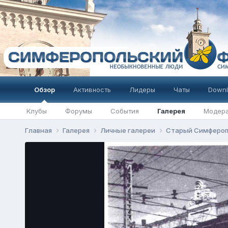
Обзор
Активность
Лидеры
Чаты
Downl
Клубы
Форумы
События
Галерея
Модер
Главная
Галерея
Личные галереи
Старый Симферо