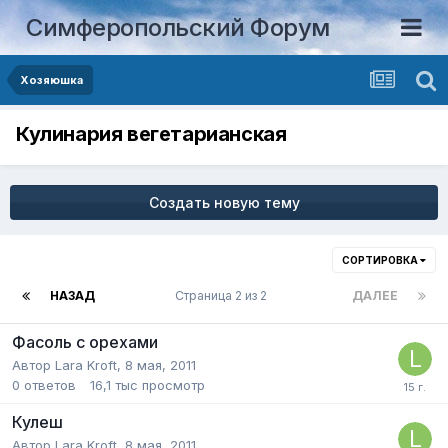
Симферопольский Форум
Хозяюшка
Кулинария вегетарианская
Создать новую тему
СОРТИРОВКА
НАЗАД
Страница 2 из 2
ДАЛЕЕ
Фасоль с орехами
Автор
Lara Kroft
,
8 мая, 2011
0
ответов
16,1 тыс
просмотр
Кулеш
Автор
Lara Kroft
,
8 мая, 2011