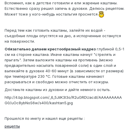
Вспомнил, как в детстве готовили и ели жареные каштаны.
Естественно сразу решил запечь в духовке. Делюсь рецептом.
Может тоже у кого-нибудь ностальгия проснется
Перед тем как готовить каштаны, залейте их водой -
съедобные плоды опустятся на дно, а испорченные останутся
на поверхности.
Обязательно делаем крестообразный надрез
глубиной 0,5-1
см на стороне каштана. Иначе каштаны начнут "стрелять и
прыгать". Затем выложите каштаны на противень (можно
предварительно насыпать поваренной соли) в один слой и
выпекайте в духовке 40-60 минут (в зависимости от размера)
при температуре 230 °C. Готовые каштаны начинают
раскрываться и свободно можно отчистить от кожуры.
Достаньте каштаны из духовки и дайте немного остыть.
http://4.bp.blogspot.com/_6_5JilK3l3o/R2uGRDUacdI/AAAAAAAAA
G0/uOc8ybNoS6w/s400/kashtan5.jpg
Прошелся по инету и нашел еще рецепты :
рецепты