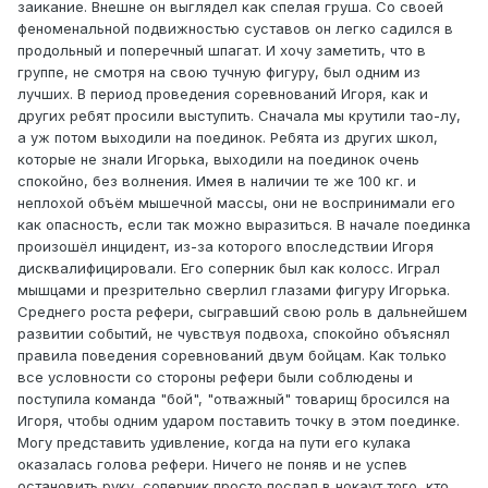
заикание. Внешне он выглядел как спелая груша. Со своей
феноменальной подвижностью суставов он легко садился в
продольный и поперечный шпагат. И хочу заметить, что в
группе, не смотря на свою тучную фигуру, был одним из
лучших. В период проведения соревнований Игоря, как и
других ребят просили выступить. Сначала мы крутили тао-лу,
а уж потом выходили на поединок. Ребята из других школ,
которые не знали Игорька, выходили на поединок очень
спокойно, без волнения. Имея в наличии те же 100 кг. и
неплохой объём мышечной массы, они не воспринимали его
как опасность, если так можно выразиться. В начале поединка
произошёл инцидент, из-за которого впоследствии Игоря
дисквалифицировали. Его соперник был как колосс. Играл
мышцами и презрительно сверлил глазами фигуру Игорька.
Среднего роста рефери, сыгравший свою роль в дальнейшем
развитии событий, не чувствуя подвоха, спокойно объяснял
правила поведения соревнований двум бойцам. Как только
все условности со стороны рефери были соблюдены и
поступила команда "бой", "отважный" товарищ бросился на
Игоря, чтобы одним ударом поставить точку в этом поединке.
Могу представить удивление, когда на пути его кулака
оказалась голова рефери. Ничего не поняв и не успев
остановить руку, соперник просто послал в нокаут того, кто