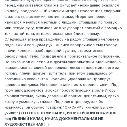
перед ним оказался. Сам же фигурант неожиданно оказался
на полу, придавленный коленом Игоря. Отрабатывая спарринг
в зале с несколькими противниками, Игорь так ловко
научился меняться местами с людьми, стоящими по правую
или левую руку, втягивая их в круговорот событий с помощью
тех частей тела, которые оказались ближе к нему.
Следующая атака проводилась на рядом стоящего человека
ладонями и пальцами рук. Он лихо поворачивал ему голову,
плечи, колени, тазобедренный сустав, стремительно
раскручивал тело, приводя его в горизонтальное положение.
Не отказывал он себе и в другом удовольствии. Молниеносно
оказавшись за спиной соперника, легко поддерживая его за
голову, плечи, другие части тела, при этом защищаясь от
противника оппонентом, квалифицированно контролируя
процесс поединка. Но соревнования есть соревнования. Под
гром аплодисментов и хохот присутствующих в зале Игорь
покинул татами, очень довольный своими действиями, пряча
хитрую усмешку в глазах. Подходя к тренеру, как бы
извиняясь, он обычно говорил: "Си-Си-Фу, к-к-как Вы у-у-
учили!"
( ЭТО ВОСПОМИНАНИЕ, ИЗ МОЕЙ КНИГИ ЗА 2009
год ПЬЯНЫЙ КУЛАК, КНИГА ДОКУМЕНТАЛЬНАЯ НЕ
ХУДОЖЕСТВЕННАЯ )
:)