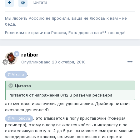
Цитата
Мы любить Россию не просили, ваша не любовь к нам - не
беда,
Если вам не нравится Россия, Есть дорога на х** господа!
ratibor
Опубликовано
23 октября, 2010
,
@Mixailo
Цитата
питается от напряжения 0/12 В разъема ресивера
это мы тоже исключили, для удешевления. Драйвер питания
оказался дешевле :D
, это втыкается в попу приставочки (тюнера/
@Millionova
ресивера), этому в попу втыкается кабель к интернету и за
ежемесячную плату от 2 до 5 у.е. вы можете смотреть многие
закодированные каналы, наличие постоянного интернета