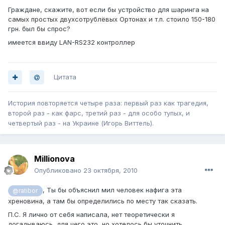
Граждане, скажите, вот если бы устройство для шаринга на
самых простых двухсотрублёвых Ортонах и т.п. стоило 150-180
грн. был бы спрос?
имеется ввиду LAN-RS232 контроллер
Цитата
История повторяется четыре раза: первый раз как трагедия,
второй раз - как фарс, третий раз - для особо тупых, и
четвертый раз - на Украине (Игорь Виттель).
Millionova
Опубликовано
23 октября, 2010
, Ты бы объяснил мил человек нафига эта
@ratibor
хреновина, а там бы определились по месту так сказать.
П.С. Я лично от себя написала, нет теоретически я
догадываюсь, для чего это, но хотелось бы уточнить.