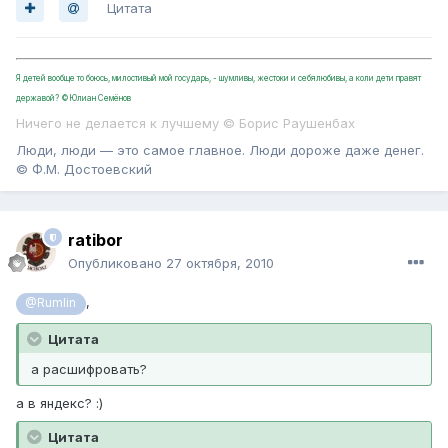
Цитата
Я детей вообще то боюсь, милостивый мой государь, - шумливы, жестоки и себялюбивы, а коли дети правят
державой? ©Юлиан Семёнов
Ничего не делается к лучшему © Борис Раушенбах
Люди, люди — это самое главное. Люди дороже даже денег.
© Ф.М. Достоевский
ratibor
Опубликовано
27 октября, 2010
,
@Rumlin
Цитата
а расшифровать?
а в яндекс? :)
Цитата