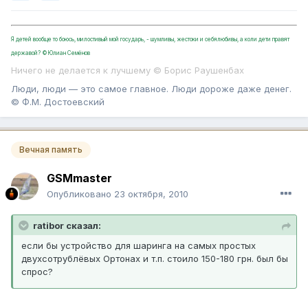
Я детей вообще то боюсь, милостивый мой государь, - шумливы, жестоки и себялюбивы, а коли дети правят
державой? ©Юлиан Семёнов
Ничего не делается к лучшему © Борис Раушенбах
Люди, люди — это самое главное. Люди дороже даже денег.
© Ф.М. Достоевский
Вечная память
GSMmaster
Опубликовано
23 октября, 2010
ratibor сказал:
если бы устройство для шаринга на самых простых
двухсотрублёвых Ортонах и т.п. стоило 150-180 грн. был бы
спрос?