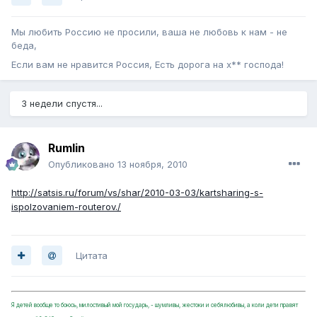
Мы любить Россию не просили, ваша не любовь к нам - не
беда,
Если вам не нравится Россия, Есть дорога на х** господа!
3 недели спустя...
Rumlin
Опубликовано
13 ноября, 2010
http://satsis.ru/forum/vs/shar/2010-03-03/kartsharing-s-
ispolzovaniem-routerov./
Цитата
Я детей вообще то боюсь, милостивый мой государь, - шумливы, жестоки и себялюбивы, а коли дети правят