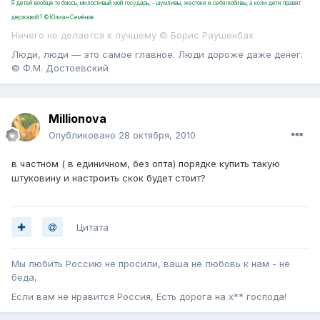
Я детей вообще то боюсь, милостивый мой государь, - шумливы, жестоки и себялюбивы, а коли дети правят
державой? ©Юлиан Семёнов
Ничего не делается к лучшему © Борис Раушенбах
Люди, люди — это самое главное. Люди дороже даже денег.
© Ф.М. Достоевский
Millionova
Опубликовано
28 октября, 2010
в частном ( в единичном, без опта) порядке купить такую
штуковину и настроить скок будет стоит?
Цитата
Мы любить Россию не просили, ваша не любовь к нам - не
беда,
Если вам не нравится Россия, Есть дорога на х** господа!