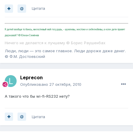
Цитата
Я детей вообще то боюсь, милостивый мой государь, - шумливы, жестоки и себялюбивы, а коли дети правят
державой? ©Юлиан Семёнов
Ничего не делается к лучшему © Борис Раушенбах
Люди, люди — это самое главное. Люди дороже даже денег.
© Ф.М. Достоевский
Leprecon
Опубликовано
27 октября, 2010
А такого что бы wi-fi-RS232 нету?
Цитата