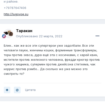
и районе.
+79787647406
http://lugovoe.su
Таракан
Опубликовано
22 марта, 2022
Блин... как же все эти супергерои уже задолбали. Все эти
человеги пауки, женчины кошки, форменные трансформеры,
торы против зевса, дура ещё эта с косичками, с харей квин,
мстители против железного человека, фредди крюгер против
чужого хищника, супермен против джейсона стетхема, чак
норрис против рэмбо... Да сколько же уже можно это
смотреть-то?
Цитата