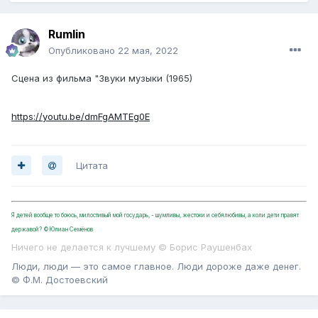
Rumlin
Опубликовано
22 мая, 2022
Сцена из фильма "Звуки музыки (1965)
https://youtu.be/dmFgAMTEg0E
Цитата
Я детей вообще то боюсь, милостивый мой государь, - шумливы, жестоки и себялюбивы, а коли дети правят
державой? ©Юлиан Семёнов
Ничего не делается к лучшему © Борис Раушенбах
Люди, люди — это самое главное. Люди дороже даже денег.
© Ф.М. Достоевский