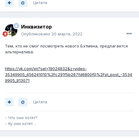
Цитата
Инквизитор
Опубликовано
20 марта, 2022
Тем, кто не смог посмотреть нового Бэтмена, предлагается
альтернатива:
https://vk.com/im?sel=19024832&z=video-
35349905_456241010%2Fc291f5b267fd6800f0%2Fpl_post_-3534
9905_913071
Цитата
- Что они хотят?
- Ку они хотят…