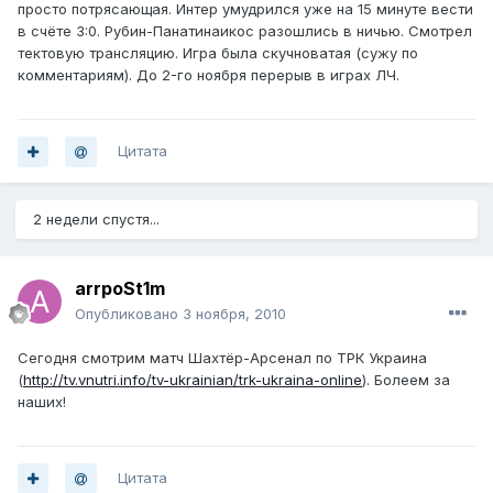
просто потрясающая. Интер умудрился уже на 15 минуте вести
в счёте 3:0. Рубин-Панатинаикос разошлись в ничью. Смотрел
тектовую трансляцию. Игра была скучноватая (сужу по
комментариям). До 2-го ноября перерыв в играх ЛЧ.
Цитата
2 недели спустя...
arrpoSt1m
Опубликовано
3 ноября, 2010
Сегодня смотрим матч Шахтёр-Арсенал по ТРК Украина
(
http://tv.vnutri.info/tv-ukrainian/trk-ukraina-online
). Болеем за
наших!
Цитата