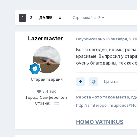
1
2
ДАЛЕЕ
Страница 1 из 2
Lazermaster
Опубликовано
16 октября, 201
Вот я сегодня, несмотря на
красивые. Выпросил у стар
очень благодарны, так как 
Старая гвардия
Цитата
3,4 тыс
Работа - это такое место, гд
Город:
Симферополь
Страна:
http://simferopol.in/uploads/14
HOMO VATNIKUS