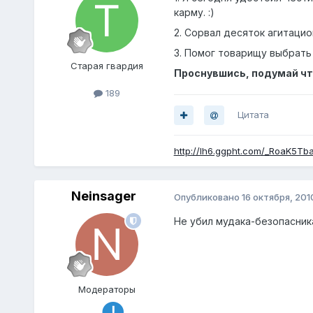
карму. :)
2. Сорвал десяток агитаци
3. Помог товарищу выбрать
Старая гвардия
Проснувшись, подумай чт
189
Цитата
http://lh6.ggpht.com/_RoaK5T
Neinsager
Опубликовано
16 октября, 201
Не убил мудака-безопасника.
Модераторы