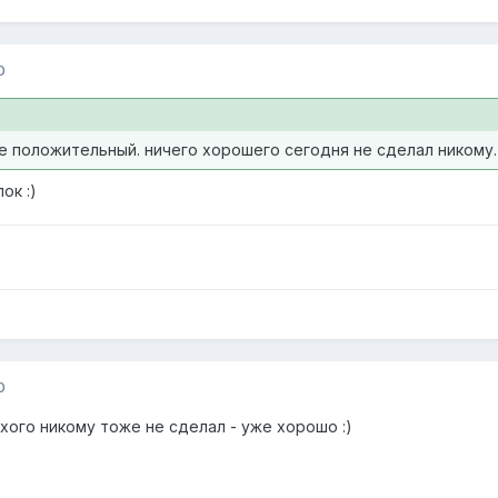
0
е положительный. ничего хорошего сегодня не сделал никому.
ок :)
0
охого никому тоже не сделал - уже хорошо :)