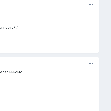
нность? :)
елал никому.