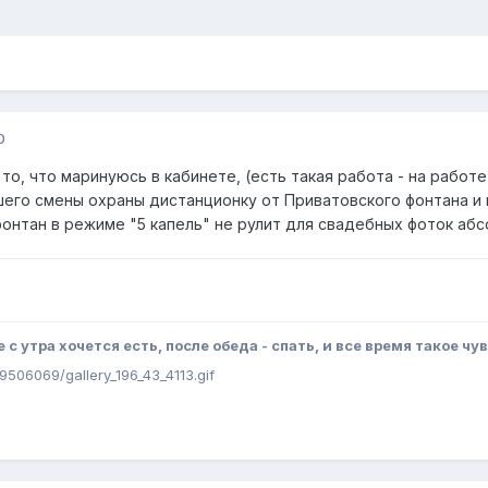
0
 то, что маринуюсь в кабинете, (есть такая работа - на рабо
шего смены охраны дистанционку от Приватовского фонтана и
фонтан в режиме "5 капель" не рулит для свадебных фоток аб
е с утра хочется есть, после обеда - спать, и все время такое чу
09506069/gallery_196_43_4113.gif