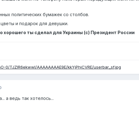
онных политических бумажек со столбов.
 цветы и подарок для девушки.
о хорошего ты сделал для Украины (с) Президент России
baO-0/TJZlR6ekwwI/AAAAAAAAE9E/kkYjPhjCVRE/userbar_sf.jpg
0
.. а ведь так хотелось...