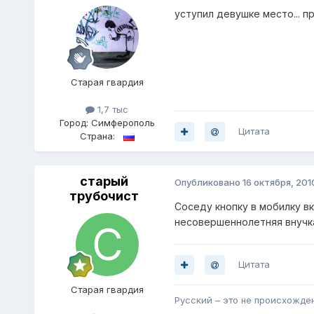
уступил девушке место... п
Старая гвардия
1,7 тыс
Город:
Симферополь
Цитата
Страна:
старый
Опубликовано
16 октября, 201
трубочист
Соседу кнопку в мобилку вк
несовершеннолетняя внучка -
Цитата
Старая гвардия
Русский – это не происхожде