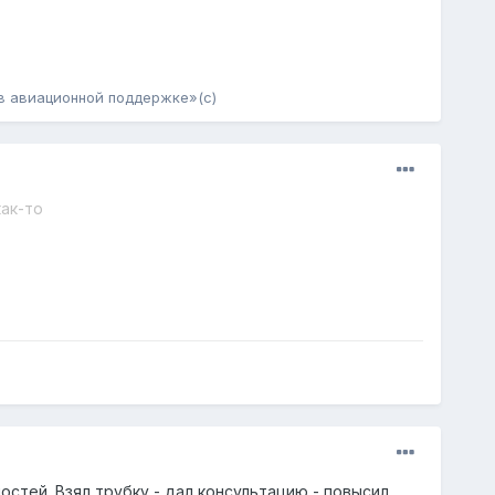
 в авиационной поддержке»(с)
как-то
стей. Взял трубку - дал консультацию - повысил