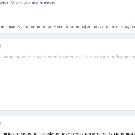
ьное. Это - прилагательное.
о понимаем, что сила современной философии не в силлогизмах, а
0
начальников отлично справлялись с п.1, а о втором забывают 
0
ти слышать меня по телефону некоторых нерадующих меня лично