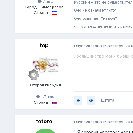
7 тыс
Русский - это не существител
Город:
Симферополь
Оно не означает "кто"
Страна:
Оно означает
"какой"
.
«… мы ведь не дети и отличн
top
Опубликовано
16 октября, 201
, большинство моих бывших 
Старая гвардия
1,7 тыс
Цитата
Страна:
totoro
Опубликовано
16 октября, 201
1. Я сегодня удостоил чес