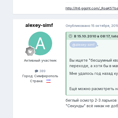
http://lh6.ggpht.com/_RoaK5T
alexey-simf
Опубликовано
15 октября, 201
В 15.10.2010 в 08:17, tot
,
@alexey-simf
Вы ищете "бесшумный ква
Активный участник
переходе, а хотя бы в ма
389
Мне удалось год назад ку
Город:
Симферополь
Страна:
Ещё можно расмотреть нас
беглый осмотр 2-3 ларьков 
"Секунды" всё никак не доб