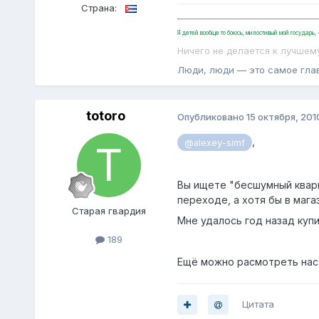
Страна:
Я детей вообще то боюсь, милостивый мой государь
Ничего не делается к лучшем
Люди, люди — это самое гла
totoro
Опубликовано
15 октября, 201
,
@alexey-simf
Вы ищете "бесшумный кварц
переходе, а хотя бы в маг
Старая гвардия
Мне удалось год назад купи
189
Ещё можно расмотреть насте
Цитата