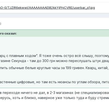
baO-0/TJZlR6ekwwI/AAAAAAAAE9E/kkYjPhjCVRE/userbar_sf.jpg
0
oro сказал:
рц с плавным ходом". Я тоже очень остро всё слышу, поэтом
газине Секунда - там до 300 грн можно переслушать штук два
пить обычные белые круглые часы за 199 гривен. Кварц, китай,
тенные цифровые, но там есть нюансы по углам обзора, питан
в переходе ничего не дал, в 2-3 магазинах (не специализиров
ерусь, хоть и близко, наверное уже только туда и буду стрем