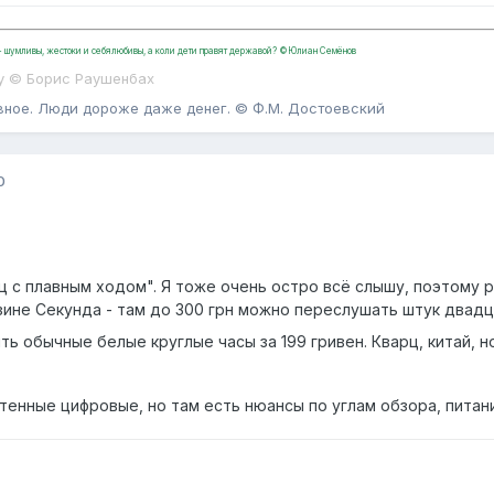
, - шумливы, жестоки и себялюбивы, а коли дети правят державой? ©Юлиан Семёнов
у © Борис Раушенбах
вное. Люди дороже даже денег. © Ф.М. Достоевский
0
 с плавным ходом". Я тоже очень остро всё слышу, поэтому 
азине Секунда - там до 300 грн можно переслушать штук двадц
ть обычные белые круглые часы за 199 гривен. Кварц, китай, н
нные цифровые, но там есть нюансы по углам обзора, питанию