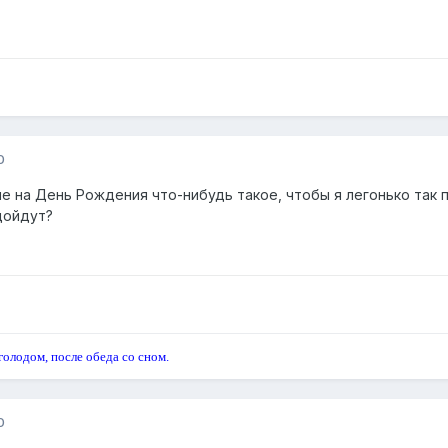
0
е на День Рождения что-нибудь такое, чтобы я легонько так п
одойдут?
голодом, после обеда со сном.
0