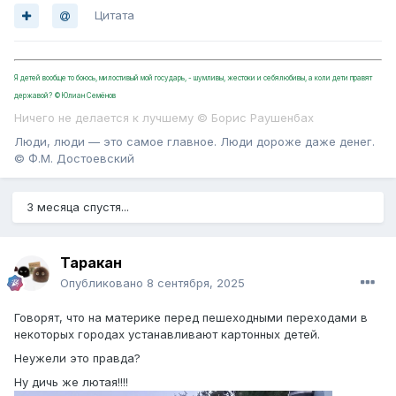
Цитата
Я детей вообще то боюсь, милостивый мой государь, - шумливы, жестоки и себялюбивы, а коли дети правят
державой? ©Юлиан Семёнов
Ничего не делается к лучшему © Борис Раушенбах
Люди, люди — это самое главное. Люди дороже даже денег.
© Ф.М. Достоевский
3 месяца спустя...
Таракан
Опубликовано
8 сентября, 2025
Говорят, что на материке перед пешеходными переходами в
некоторых городах устанавливают картонных детей.
Неужели это правда?
Ну дичь же лютая!!!!