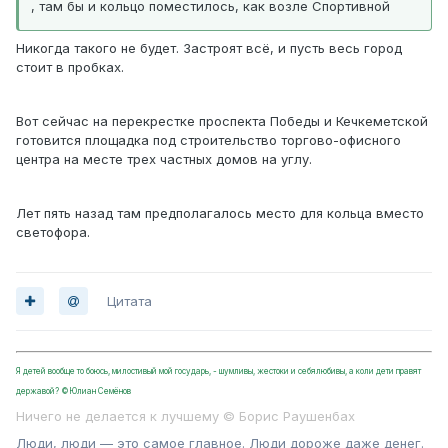
, там бы и кольцо поместилось, как возле Спортивной
Никогда такого не будет. Застроят всё, и пусть весь город
стоит в пробках.
Вот сейчас на перекрестке проспекта Победы и Кечкеметской
готовится площадка под строительство торгово-офисного
центра на месте трех частных домов на углу.
Лет пять назад там предполагалось место для кольца вместо
светофора.
Цитата
Я детей вообще то боюсь, милостивый мой государь, - шумливы, жестоки и себялюбивы, а коли дети правят
державой? ©Юлиан Семёнов
Ничего не делается к лучшему © Борис Раушенбах
Люди, люди — это самое главное. Люди дороже даже денег.