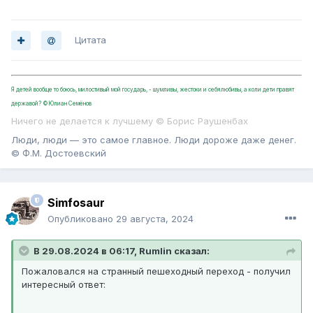
Цитата
Я детей вообще то боюсь, милостивый мой государь, - шумливы, жестоки и себялюбивы, а коли дети правят
державой? ©Юлиан Семёнов
Ничего не делается к лучшему © Борис Раушенбах
Люди, люди — это самое главное. Люди дороже даже денег.
© Ф.М. Достоевский
Simfosaur
Опубликовано
29 августа, 2024
В 29.08.2024 в 06:17, Rumlin сказал:
Пожаловался на странный пешеходный переход - получил
интересный ответ: