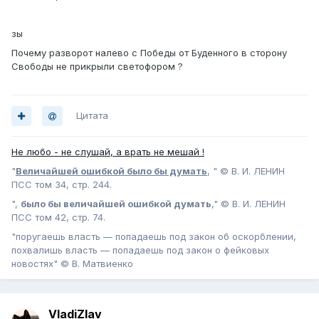
зы
Почему разворот налево с Победы от Буденного в сторону
Свободы не прикрыли светофором ?
Цитата
Не любо - не слушай, а врать не мешай !
"
Величайшей ошибкой было бы думать
, " © В. И. ЛЕНИН
ПСС том 34, стр. 244.
",
было бы величайшей ошибкой думать
," © В. И. ЛЕНИН
ПСС том 42, стр. 74.
"поругаешь власть — попадаешь под закон об оскорблении,
похвалишь власть — попадаешь под закон о фейковых
новостях" © В. Матвиенко
VladiZlav