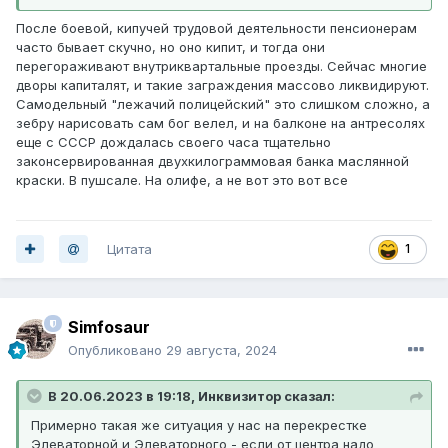
После боевой, кипучей трудовой деятельности пенсионерам
часто бывает скучно, но оно кипит, и тогда они
перегораживают внутриквартальные проезды. Сейчас многие
дворы капиталят, и такие заграждения массово ликвидируют.
Самодельный "лежачий полицейский" это слишком сложно, а
зебру нарисовать сам бог велел, и на балконе на антресолях
еще с СССР дождалась своего часа тщательно
законсервированная двухкилограммовая банка маслянной
краски. В пушсале. На олифе, а не вот это вот все
Цитата
1
Simfosaur
Опубликовано
29 августа, 2024
В 20.06.2023 в 19:18, Инквизитор сказал:
Примерно такая же ситуация у нас на перекрестке
Элеваторной и Элеваторного - если от центра надо