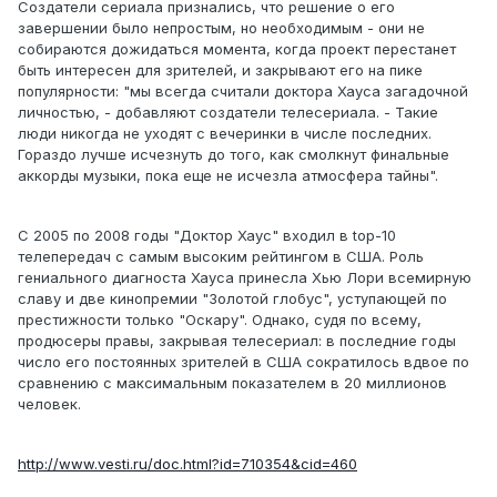
Создатели сериала признались, что решение о его
завершении было непростым, но необходимым - они не
собираются дожидаться момента, когда проект перестанет
быть интересен для зрителей, и закрывают его на пике
популярности: "мы всегда считали доктора Хауса загадочной
личностью, - добавляют создатели телесериала. - Такие
люди никогда не уходят с вечеринки в числе последних.
Гораздо лучше исчезнуть до того, как смолкнут финальные
аккорды музыки, пока еще не исчезла атмосфера тайны".
С 2005 по 2008 годы "Доктор Хаус" входил в top-10
телепередач с самым высоким рейтингом в США. Роль
гениального диагноста Хауса принесла Хью Лори всемирную
славу и две кинопремии "Золотой глобус", уступающей по
престижности только "Оскару". Однако, судя по всему,
продюсеры правы, закрывая телесериал: в последние годы
число его постоянных зрителей в США сократилось вдвое по
сравнению с максимальным показателем в 20 миллионов
человек.
http://www.vesti.ru/doc.html?id=710354&cid=460