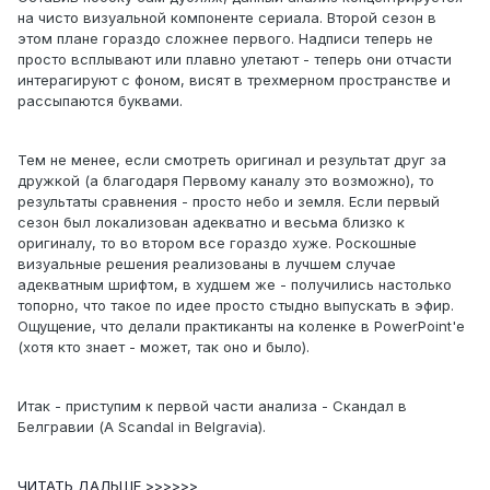
на чисто визуальной компоненте сериала. Второй сезон в
этом плане гораздо сложнее первого. Надписи теперь не
просто всплывают или плавно улетают - теперь они отчасти
интерагируют с фоном, висят в трехмерном пространстве и
рассыпаются буквами.
Тем не менее, если смотреть оригинал и результат друг за
дружкой (а благодаря Первому каналу это возможно), то
результаты сравнения - просто небо и земля. Если первый
сезон был локализован адекватно и весьма близко к
оригиналу, то во втором все гораздо хуже. Роскошные
визуальные решения реализованы в лучшем случае
адекватным шрифтом, в худшем же - получились настолько
топорно, что такое по идее просто стыдно выпускать в эфир.
Ощущение, что делали практиканты на коленке в PowerPoint'е
(хотя кто знает - может, так оно и было).
Итак - приступим к первой части анализа - Скандал в
Белгравии (A Scandal in Belgravia).
ЧИТАТЬ ДАЛЬШЕ >>>>>>