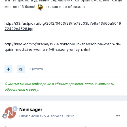
а я тут достала древний сериальчик, который смотрела, когда
мне лет 13 было!
ох, как я ее обожала!
http://i33.fastpic.ru/big/2012/0403/28/fe73c03b7e8a43d60a5049
72422c4528.jpg
http://kino-dom.tv/drama/1278-doktor-kuin-zhenschina-vrach-dr-
quinn-medicine-woman-1-6-sezony-onlayn.html
Цитата
Счастье можно найти даже в тёмные времена, если не забывать
обращаться к свету.
Neinsager
Опубликовано
4 апреля, 2012