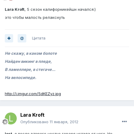
Lara Kroft
, 5 сезон калифорникейшн начался:)
это чтобы малость релакснуть
Цитата
Не скажу, в каком болоте
Найден викинг в пледе,
В ламелляре, в стегаче...
На велосипеде.
http://i.imgur.com/5dKEZyz.jpg
Lara Kroft
Опубликовано
11 января, 2012
lost
, я после второго честно говоря устала от него. Не