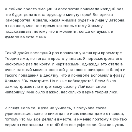
А сейчас просто эмоции. Я абсолютно понимала каждый раз,
что будет делать в следующую минуту герой Бенедикта
Камбербэтча, я знала, какая мимика будет на лице у Ватсона,
а главное, мне все время хотелось этому Холмсу
подсказывать, потому что в моменты, когда он думал, я
думала вместе с ним.
Такой драйв последний раз возникал у меня при просмотре
Теории лжи, но тогда я просто училась. Я пересмотрела его
несколько раз по кругу. И черт возьми, однажды это стало в
очень важный момент основой для такого шикарного блефа и
такого попадания в десятку, что я поневоле вспомнила фразу
Холмса: "Вы смотрите. Но вы не наблюдаете". Всем было
важно, трахнет ли к третьему сезону Лайтман свою
напарницу. Мне было важно, насколько верна теория лжи.
И глядя Холмса, я уже не училась, я получала такое
удовольствие, какого никогда не испытывала даже от секса,
потому что мы все делали вместе, и именно поэтому я считаю
сериал гениальным - это 4D без спецэффектов. Они не нужны.