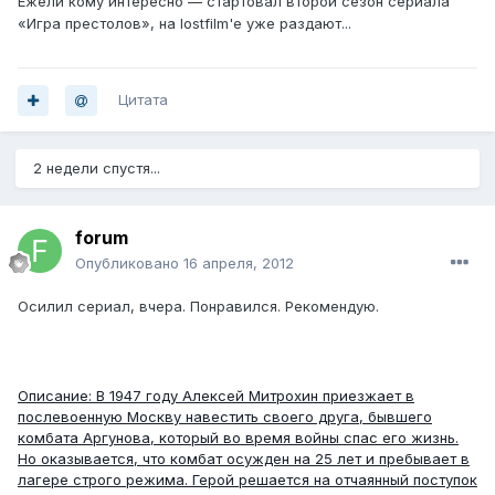
Ежели кому интересно — стартовал второй сезон сериала
«Игра престолов», на lostfilm'е уже раздают...
Цитата
2 недели спустя...
forum
Опубликовано
16 апреля, 2012
Осилил сериал, вчера. Понравился. Рекомендую.
Описание: В 1947 году Алексей Митрохин приезжает в
послевоенную Москву навестить своего друга, бывшего
комбата Аргунова, который во время войны спас его жизнь.
Но оказывается, что комбат осужден на 25 лет и пребывает в
лагере строго режима. Герой решается на отчаянный поступок