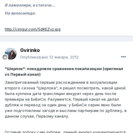
В ламелляре, в стегаче...
На велосипеде.
http://i.imgur.com/5dKEZyz.jpg
Gvirinko
Опубликовано
12 января, 2012
"Шерлок": покадровое сравнение локализации (оригинал
vs Первый канал)
Заинтригованный первым расхождением в визуализации
второго сезона "Шерлока", я решил посмотреть, какой ценой
была куплена дата трансляции аккурат через день после
премьеры на БиБиСи. Разумеется, Первый канал не делал
дубляж и перевод за один день: у БиБиСи серии явно были
уже подготовлены загодя и высланы партнерам по дубляжу, в
данном случае, Первому каналу.
Оставив побоку сам дубляж, данный анализ концентрируется