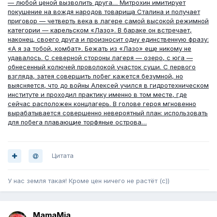
— любой ценой вызволить друга… Митрохин имитирует
покушение на вождя народов товарища Сталина и получает
приговор — четверть века в лагере самой высокой режимной
категории — карельском «Лазо». В бараке он встречает,
наконец, своего друга и произносит одну единственную фразу:
«А я за тобой, комбат». Бежать из «Лазо» еще никому не
удавалось. С северной стороны лагеря — озеро, с юга —
обнесенный колючей проволокой участок суши. С первого
взгляда, затея совершить побег кажется безумной, но
выясняется, что до войны Алексей учился в гидротехническом
институте и проходил практику именно в том месте, где
сейчас расположен концлагерь. В голове героя мгновенно
вырабатывается совершенно невероятный план: использовать
для побега плавающие торфяные острова…
Цитата
У нас земля такая! Кроме цен ничего не растёт (с))
MamaMia