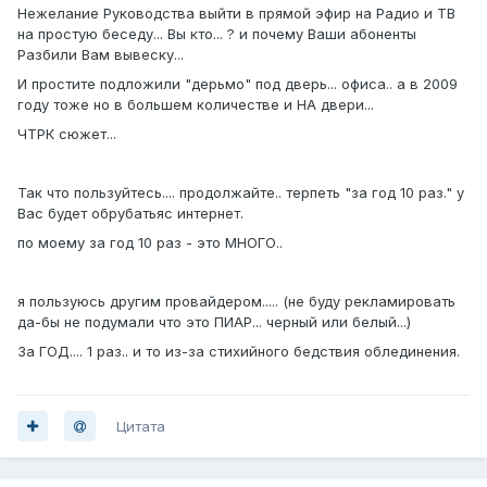
Нежелание Руководства выйти в прямой эфир на Радио и ТВ
на простую беседу... Вы кто... ? и почему Ваши абоненты
Разбили Вам вывеску...
И простите подложили "дерьмо" под дверь... офиса.. а в 2009
году тоже но в большем количестве и НА двери...
ЧТРК сюжет...
Так что пользуйтесь.... продолжайте.. терпеть "за год 10 раз." у
Вас будет обрубатьяс интернет.
по моему за год 10 раз - это МНОГО..
я пользуюсь другим провайдером..... (не буду рекламировать
да-бы не подумали что это ПИАР... черный или белый...)
За ГОД.... 1 раз.. и то из-за стихийного бедствия облединения.
Цитата