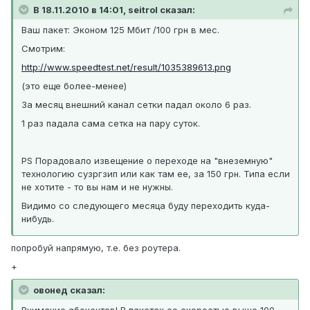
В 18.11.2010 в 14:01, seitrol сказал:
Ваш пакет: Эконом 125 Мбит /100 грн в мес.
Смотрим:
http://www.speedtest.net/result/1035389613.png
(это еще более-менее)
За месяц внешний канал сетки падал около 6 раз.
1 раз падала сама сетка на пару суток.
PS Порадовало извещение о переходе на "внеземную"
технологию сузргзип или как там ее, за 150 грн. Типа если
не хотите - то вы нам и не нужны.
Видимо со следующего месяца буду переходить куда-
нибудь.
попробуй напрямую, т.е. без роутера.
+
овонед сказал:
Внимание абонентов! В пакетах со скоростью выше 100