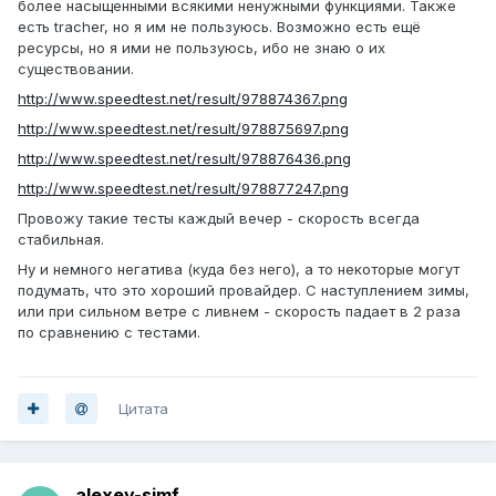
более насыщенными всякими ненужными функциями. Также
есть tracher, но я им не пользуюсь. Возможно есть ещё
ресурсы, но я ими не пользуюсь, ибо не знаю о их
существовании.
http://www.speedtest.net/result/978874367.png
http://www.speedtest.net/result/978875697.png
http://www.speedtest.net/result/978876436.png
http://www.speedtest.net/result/978877247.png
Провожу такие тесты каждый вечер - скорость всегда
стабильная.
Ну и немного негатива (куда без него), а то некоторые могут
подумать, что это хороший провайдер. С наступлением зимы,
или при сильном ветре с ливнем - скорость падает в 2 раза
по сравнению с тестами.
Цитата
alexey-simf