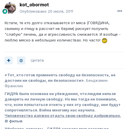
kot_obormot
Опубликовано
20 июля, 2011
Кстати, те кто долго отказывается от мяса (ГОВЯДИНА,
свинину и птицу в рассчет не берем) рискует получить
"слабую" печень, да и агрессивность снижается. И вообще -
люблю мяско в небольших количествах. Но часто!
Цитата
«Тот, кто готов променять свободу на безопасность, не
достоин ни свободы, ни безопасности».
Бенджамин
Франклин
ГИДРА была основана на убеждении, что людям нельзя
доверять их личную свободу. Но мы тогда не понимали,
что, если попытаться отнять у них эту свободу, они будут
сопротивляться. Война многому нас научила.
Человечество должно отдать свою свободу добровольно.
© фильм
Убийства, теракты… ГИДРА создала мир настолько