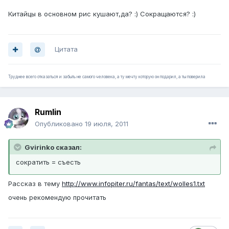
Китайцы в основном рис кушают,да? :) Сокращаются? :)
Цитата
Труднее всего отказаться и забыть не самого человека, а ту мечту которую он подарил, а ты поверила
Rumlin
Опубликовано
19 июля, 2011
Gvirinko сказал:
сократить = съесть
Рассказ в тему
http://www.infopiter.ru/fantas/text/wolles1.txt
очень рекомендую прочитать