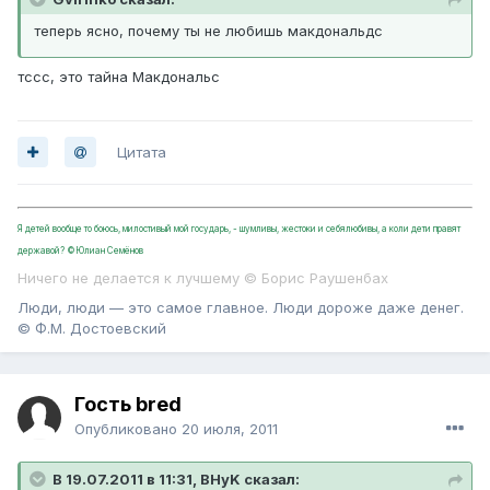
теперь ясно, почему ты не любишь макдональдс
тссс, это тайна Макдональс
Цитата
Я детей вообще то боюсь, милостивый мой государь, - шумливы, жестоки и себялюбивы, а коли дети правят
державой? ©Юлиан Семёнов
Ничего не делается к лучшему © Борис Раушенбах
Люди, люди — это самое главное. Люди дороже даже денег.
© Ф.М. Достоевский
Гость bred
Опубликовано
20 июля, 2011
В 19.07.2011 в 11:31, BHyK сказал: