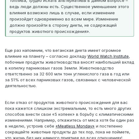
топлива, трудно искать альтернативы в данном вопросе –
ведь люди должны есть. Существенное уменьшение этого
влияния возможно лишь в случае, если изменение
произойдет одновременно во всем мире. Изменение
должно произойти в сторону диеты, не содержащей
продуктов животного происхождения».
Еще раз напомним, что веганская диета имеет огромное
влияние на планету – согласно докладу
World Watch Institute
,
побочные продукты животноводства вносят наибольший вклад
в копилку парниковых газов Земли. Животноводство
ответственно за 32 600 млн тонн углекислого газа в год или
за 51% от всех парниковых газов, связанных с человеческой
деятельностью.
Если отказ от продуктов животного происхождения для вас
пока кажется слишком экстремальным, то есть много других
способов внести свои «5 копеек» в борьбу с климатическими
изменениями. Например, откажитесь от мяса хотя бы один раз
в неделю, устроив себе
«Meatless Monday»
и постепенно
сокращайте животные продукты до тех пор, пока не поймете,
что жизнь без них намного приятнее во всех отношениях!