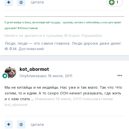
Цитата
1
Я детей вообще то боюсь, милостивый мой государь, - шумливы, жестоки и себялюбивы, а коли дети правят
державой? ©Юлиан Семёнов
Ничего не делается к лучшему © Борис Раушенбах
Люди, люди — это самое главное. Люди дороже даже денег.
© Ф.М. Достоевский
kot_obormot
Опубликовано
19 июля, 2011
Мы не китайцы и не индийцы. Нас уже и так мало. Так что: Что
хотим, то и едим. А то скоро ООН начнет указывать, где жить
и с кем спать ...
Изменено
19 июля, 2011
пользователем
kot_obormot
Цитата