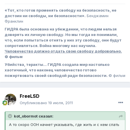
«Тот, кто готов променять свободу на безопасность, не
достоин ни свободы, ни безопасности».
Бенджамин
Франклин
ГИДРА была основана на убеждении, что людям нельзя
доверять их личную свободу. Но мы тогда не понимали,
что, если попытаться отнять у них эту свободу, они будут
сопротивляться. Война многому нас научила.
Человечество должно отдать свою свободу добровольно.
© фильм
Убийства, теракты… ГИДРА создала мир настолько
хаотичный, что наконец человечество готово
пожертвовать своей свободой ради безопасности.
© фильм
FreeLSD
Опубликовано
19 июля, 2011
kot_obormot сказал:
А то скоро ООН начнет указывать, где жить и с кем спать
...