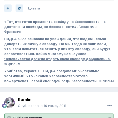
Цитата
«Тот, кто готов променять свободу на безопасность, не
достоин ни свободы, ни безопасности».
Бенджамин
Франклин
ГИДРА была основана на убеждении, что людям нельзя
доверять их личную свободу. Но мы тогда не понимали,
что, если попытаться отнять у них эту свободу, они будут
сопротивляться. Война многому нас научила.
Человечество должно отдать свою свободу добровольно.
© фильм
Убийства, теракты… ГИДРА создала мир настолько
хаотичный, что наконец человечество готово
пожертвовать своей свободой ради безопасности.
© фильм
Rumlin
Опубликовано
19 июля, 2011
Gvirinko сказал: