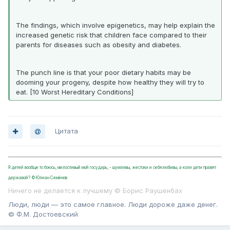
The findings, which involve epigenetics, may help explain the
increased genetic risk that children face compared to their
parents for diseases such as obesity and diabetes.
The punch line is that your poor dietary habits may be
dooming your progeny, despite how healthy they will try to
eat. [10 Worst Hereditary Conditions]
Цитата
Я детей вообще то боюсь, милостивый мой государь, - шумливы, жестоки и себялюбивы, а коли дети правят
державой? ©Юлиан Семёнов
Ничего не делается к лучшему © Борис Раушенбах
Люди, люди — это самое главное. Люди дороже даже денег.
© Ф.М. Достоевский