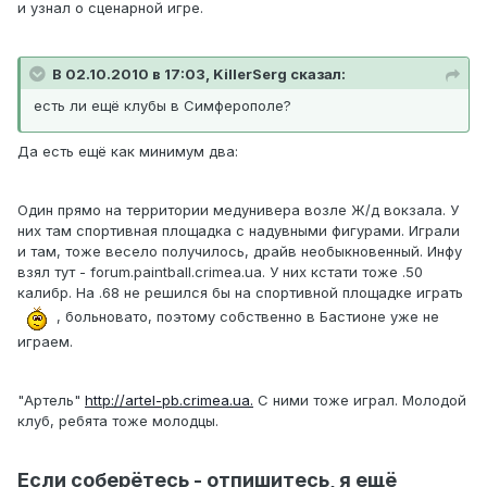
и узнал о сценарной игре.
В 02.10.2010 в 17:03, KillerSerg сказал:
есть ли ещё клубы в Симферополе?
Да есть ещё как минимум два:
Один прямо на территории медунивера возле Ж/д вокзала. У
них там спортивная площадка с надувными фигурами. Играли
и там, тоже весело получилось, драйв необыкновенный. Инфу
взял тут - forum.paintball.crimea.ua. У них кстати тоже .50
калибр. На .68 не решился бы на спортивной площадке играть
, больновато, поэтому собственно в Бастионе уже не
играем.
"Артель"
http://artel-pb.crimea.ua.
С ними тоже играл. Молодой
клуб, ребята тоже молодцы.
Если соберётесь - отпишитесь, я ещё