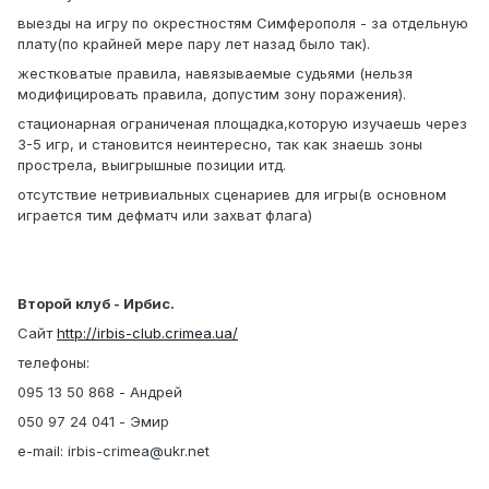
выезды на игру по окрестностям Симферополя - за отдельную
плату(по крайней мере пару лет назад было так).
жестковатые правила, навязываемые судьями (нельзя
модифицировать правила, допустим зону поражения).
стационарная ограниченая площадка,которую изучаешь через
3-5 игр, и становится неинтересно, так как знаешь зоны
прострела, выигрышные позиции итд.
отсутствие нетривиальных сценариев для игры(в основном
играется тим дефматч или захват флага)
Второй клуб - Ирбис.
Сайт
http://irbis-club.crimea.ua/
телефоны:
095 13 50 868 - Андрей
050 97 24 041 - Эмир
e-mail: irbis-crimea@ukr.net