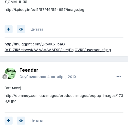
ДОМАШНЯЯ
http://i.piccy.info/i5/57/46/554657/image.jpg
Цитата
http://lh6.ggpht.com/_RoaK5TbaO-
0/TJZlR6ekwwI/AAAAAAAAE9E/kkYjPhjCVRE/userbar_sf.jpg
Feender
Опубликовано
4 октября, 2010
Вот моя:)
http://dommoy.com.ua/images/product_images/popup_images/173
9_0.jpg
Цитата