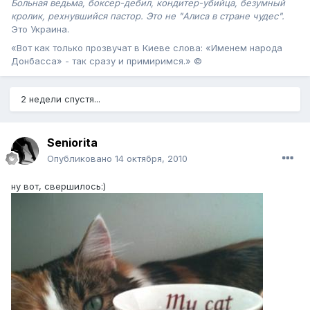
Больная ведьма, боксер-дебил, кондитер-убийца, безумный
кролик, рехнувшийся пастор. Это не "Алиса в стране чудес".
Это Украина .
«Вот как только прозвучат в Киеве слова: «Именем народа
Донбасса» - так сразу и примиримся.» ©
2 недели спустя...
Seniorita
Опубликовано
14 октября, 2010
ну вот, свершилось:)