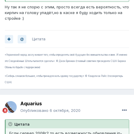
Ну так я не спорю с этим, просто всегда есть вероятность, что
кирпич на голову упадёт,но в каске я буду ходить только на
стройке :)
Цитата
«Украинский народ заслуживает того, чтобы определять своё будущее без вмешательства извне. И именно
это Соединённые Штаты пытаются сделать». © Джон Бреннан (главный советник президента США Барака
Обамы по борьбе с терроризмом)
«Сибирь слишком большая, чтобы принадлежать одному государству» © Кондолиза Райс (госсекретарь
США)
Aquarius
Опубликовано
6 октября, 2020
Цитата
Если сервер 2008r2 то есть возможность обновления in-