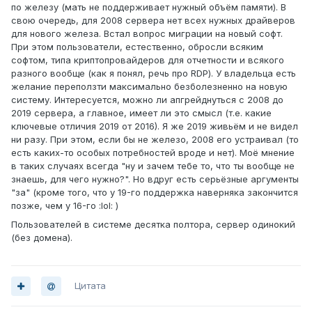
по железу (мать не поддерживает нужный объём памяти). В
свою очередь, для 2008 сервера нет всех нужных драйверов
для нового железа. Встал вопрос миграции на новый софт.
При этом пользователи, естественно, обросли всяким
софтом, типа криптопровайдеров для отчетности и всякого
разного вообще (как я понял, речь про RDP). У владельца есть
желание переползти максимально безболезненно на новую
систему. Интересуется, можно ли апгрейднуться с 2008 до
2019 сервера, а главное, имеет ли это смысл (т.е. какие
ключевые отличия 2019 от 2016). Я же 2019 живьём и не видел
ни разу. При этом, если бы не железо, 2008 его устраивал (то
есть каких-то особых потребностей вроде и нет). Моё мнение
в таких случаях всегда "ну и зачем тебе то, что ты вообще не
знаешь, для чего нужно?". Но вдруг есть серьёзные аргументы
"за" (кроме того, что у 19-го поддержка наверняка закончится
позже, чем у 16-го :lol: )
Пользователей в системе десятка полтора, сервер одинокий
(без домена).
Цитата