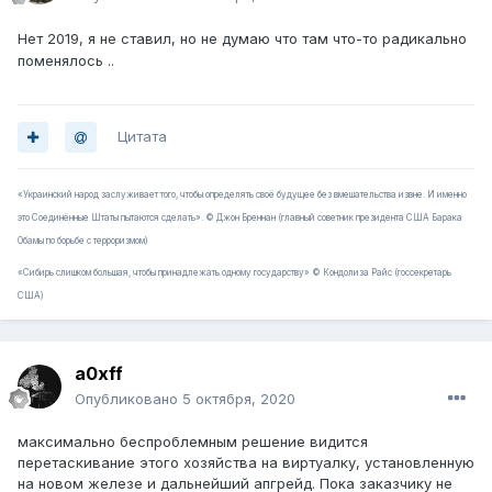
Нет 2019, я не ставил, но не думаю что там что-то радикально
поменялось ..
Цитата
«Украинский народ заслуживает того, чтобы определять своё будущее без вмешательства извне. И именно
это Соединённые Штаты пытаются сделать». © Джон Бреннан (главный советник президента США Барака
Обамы по борьбе с терроризмом)
«Сибирь слишком большая, чтобы принадлежать одному государству» © Кондолиза Райс (госсекретарь
США)
a0xff
Опубликовано
5 октября, 2020
максимально беспроблемным решение видится
перетаскивание этого хозяйства на виртуалку, установленную
на новом железе и дальнейший апгрейд. Пока заказчику не