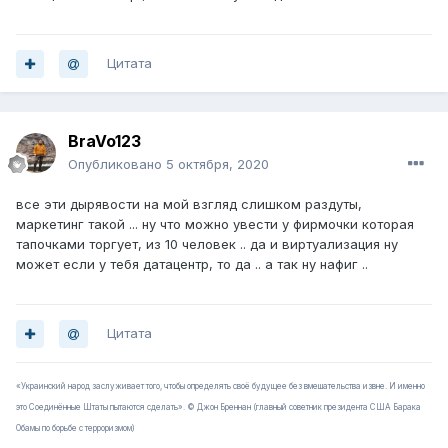
Цитата
BraVo123
Опубликовано
5 октября, 2020
все эти дырявости на мой взгляд слишком раздуты,
маркетинг такой ... ну что можно увести у фирмочки которая
тапочками торгует, из 10 человек .. да и виртуализация ну
может если у тебя датацентр, то да .. а так ну нафиг ..
Цитата
«Украинский народ заслуживает того, чтобы определять своё будущее без вмешательства извне. И именно
это Соединённые Штаты пытаются сделать». © Джон Бреннан (главный советник президента США Барака
Обамы по борьбе с терроризмом)