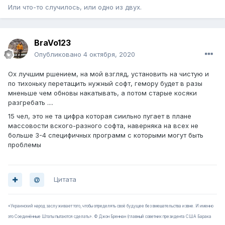
Или что-то случилось, или одно из двух.
BraVo123
Опубликовано
4 октября, 2020
Ох лучшим ршением, на мой взгляд, установить на чистую и
по тихоньку перетащить нужный софт, гемору будет в разы
мненьше чем обновы накатывать, а потом старые косяки
разгребать ....
15 чел, это не та цифра которая сиильно пугает в плане
массовости вского-разного софта, наверняка на всех не
больше 3-4 специфичных программ с которыми могут быть
проблемы
Цитата
«Украинский народ заслуживает того, чтобы определять своё будущее без вмешательства извне. И именно
это Соединённые Штаты пытаются сделать». © Джон Бреннан (главный советник президента США Барака