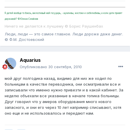
Я детей вообще то боюсь, милостивый мой государь, - шумливы, жестоки и себялюбивы, а коли дети правят
державой? ©Юлиан Семёнов
Ничего не делается к лучшему © Борис Раушенбах
Люди, люди — это самое главное. Люди дороже даже денег.
© Ф.М. Достоевский
Aquarius
Опубликовано
30 сентября, 2010
мой друг полгодика назад, видимо для них же ходил по
больницам в качестве переводчика, они осматривали все и
записывали что именно нужно привезти и в какой кабинет. За
неделю объехали все указанные в начале топика больницы.
Друг говорил что у амеров оборудования много нового
запасного, и они его через 10 лет например списывают, хотя
оно еще и не использовалось и передают нам.