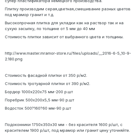
супер пластификатора немецкого производства.
Плитку производим серая,цветная,смешивание разных цветов
под мрамор гранит и т.д.
Высокопрочная плитка для укладки как на раствор так и на
сухую засыпку, по толщине от 5 мм до 40 мм
Стоимость плитки зависит от выбранного цвета и толщины.
http://www.master.mramor-store.ru/files/uploads/__2016-6-5_10-9-
2.180.png
Стоимость фасадной плитки от 350 р/м2.
Стоимость тротуарной плитки от 390 р/м2.
Бордюр 1000х220х75 мм-200 р.шт
Поребрик 500х200х5,5 мм-90 р.шт
Водосток 500?160?60 мм-90 р.шт
Подоконники 1750х350х30 мм - без красителя 1600 р/шт, с
красителем 1900 р/шт, под мрамор или гранит цену уточняйте.