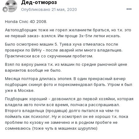
Дед-отмороз
Опубликовано
21 мая, 2020
Honda Civic 4D 2008.
Автоподборщик тоже не горел желаниетм браться, но т.к. это
не первый заказ- взялся. Им проще 3х-5ти летки искать.
Было осмотрено машин 5. Туева хуча отмеалась после
проверки по ВИНу - после аварий или много владельцев.
Практически все со скрученным пробегом.
Взял по верху рынка т.к. из машин по средне рыночной цене
вариантов вообще не было.
Месяца полтора длилась эпопея. В один прекрасный вечер
подборщик скинул фото и порекомендовал брать. Утром я был
уже в Москве.
Подборщик хороший - дозвонился до первой хозяйки, которая
владела авто почти всё время, полчаса расспрашивал.
Второго владельца (продавца) долго пытался на чём-то
поймать как психолог. Ну и осмотрел он её хорошо т.к. пока
проблем по кузову не замечено и в родном пробеге не
сомневаюсь (тоже чуть в машинах шуруплю)