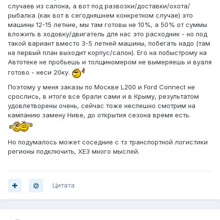
случаев из салона, а вот под развозки/доставки/охота/
рыбалка (как вот в сегодняшнем конкретном случае) это
машины 12-15 летние, мы там готовы не 10%, а 50% от суммы
вложить в ходовку/двигатель для нас это расходник - но под
такой вариант вместо 3-5 летней машины, побегать надо (там
на первый план выходит корпус/салон). Его на побыстрому на
Автотеке не пробьешь и толщиномером не вымеряешь и вуаля
готово - неси 20ку.
Поэтому у меня заказы по Москве L200 и Ford Connect не
срослись, в итоге все брали сами и в Крыму, результатом
удовлетворены очень, сейчас тоже неспешно смотрим на
кампанию замену Ниве, до открытия сезона время есть.
Но подумалось может соседние с тз транспортной логистики
регионы подключить, ХЕЗ много мыслей.
Цитата