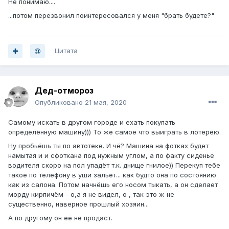
Не понимаю....
...потом перезвонил поинтересовался у меня "брать будете?"
Цитата
Дед-отмороз
Опубликовано
21 мая, 2020
Самому искать в другом городе и ехать покупать
определённую машину))) То же самое что выиграть в лотерею.
Ну пробьёшь ты по автотеке. И чё? Машина на фотках будет
намытая и и сфоткана под нужным углом, а по факту сиденье
водителя скоро на пол упадёт т.к. днище гнилое)) Перекуп тебе
такое по телефону в уши зальёт... как будто она по состоянию
как из салона. Потом начнёшь его носом тыкать, а он сделает
морду кирпичём - о,а я не видел, о , так это ж не
существенно, наверное прошлый хозяин...
А по другому он её не продаст.