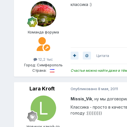
классика :)
Команда форума
Цитата
12,2 тыс
Город:
Симферополь
Страна:
Счастье можно найти даже в тём
Lara Kroft
Опубликовано
8 мая, 2011
Missis_Vik
, ну мы договори
Классика - просто в качес
голоду :)))))))))
Нoвичок какой-то