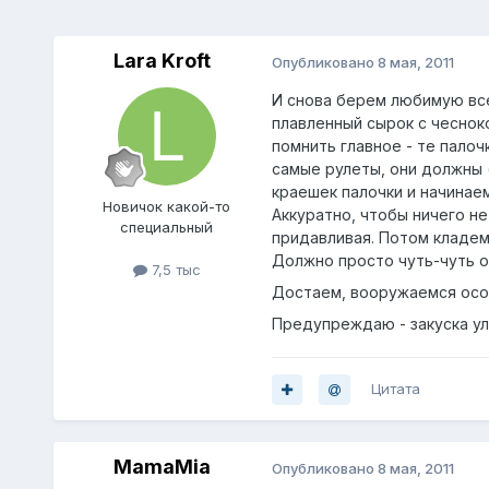
Lara Kroft
Опубликовано
8 мая, 2011
И снова берем любимую все
плавленный сырок с чесноко
помнить главное - те палоч
самые рулеты, они должны 
краешек палочки и начинаем
Нoвичок какой-то
Аккуратно, чтобы ничего н
специальный
придавливая. Потом кладем
Должно просто чуть-чуть о
7,5 тыс
Достаем, вооружаемся особ
Предупреждаю - закуска уле
Цитата
MamaMia
Опубликовано
8 мая, 2011