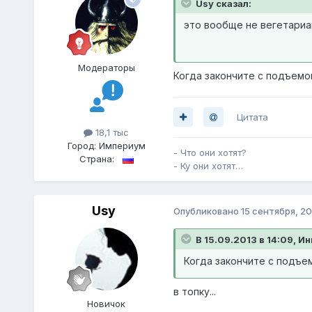
Usy сказал:
это вообще не вегетарианс
Модераторы
Когда закончите с подъемо
Цитата
18,1 тыс
Город:
Империум
- Что они хотят?
Страна:
- Ку они хотят…
Usy
Опубликовано
15 сентября, 20
В 15.09.2013 в 14:09, И
Когда закончите с подъе
в топку...
Новичок