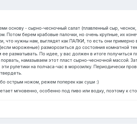
ми основу - сырно-чесночный салат (плавленный сыр, чеснок, 
м. Потом берем крабовые палочки, но очень крупные, их коне
ки, что нужны нам, выглядят как ПАЛКИ, то есть они примерно 
(если мороженые) разморозиться до состояния комнатной тем
 ее разматывать. По идее, у вас должен в итоге получиться 
е порвать, намазываем этот пласт сырно-чесночной массой. За
 эти рулетики на полчаса-час в морозилку. Периодически про
твердеть.
о острым ножом, режем поперек как суши :)
тает мгновенно, особенно под пиво или водку, поэтому к сто