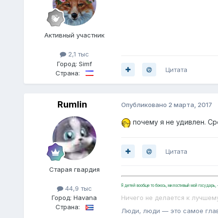
Активный участник
2,1 тыс
Город:
Simf
Цитата
Страна:
Rumlin
Опубликовано
2 марта, 2017
почему я не удивлен. Ср
Цитата
Старая гвардия
Я детей вообще то боюсь, милостивый мой государь
44,9 тыс
Город:
Havana
Ничего не делается к лучшем
Страна:
Люди, люди — это самое гла