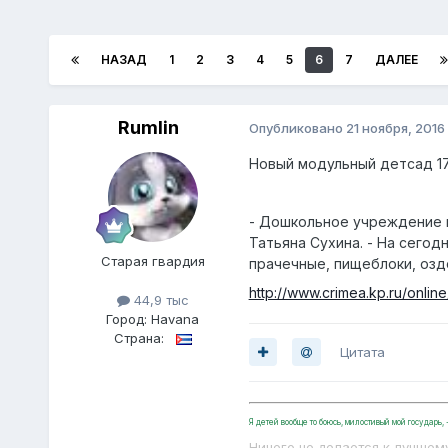
НАЗАД
1
2
3
4
5
6
7
ДАЛЕЕ
Rumlin
Опубликовано
21 ноября, 2016
Новый модульный детсад 17
- Дошкольное учреждение в
Татьяна Сухина. - На сего
Старая гвардия
прачечные, пищеблоки, оздо
http://www.crimea.kp.ru/onli
44,9 тыс
Город:
Havana
Страна:
Цитата
Я детей вообще то боюсь, милостивый мой государь
Ничего не делается к лучшем