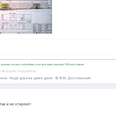
, - шумливы, жестоки и себялюбивы, а коли дети правят державой? ©Юлиан Семёнов
у © Борис Раушенбах
вное. Люди дороже даже денег. © Ф.М. Достоевский
так и не откроют