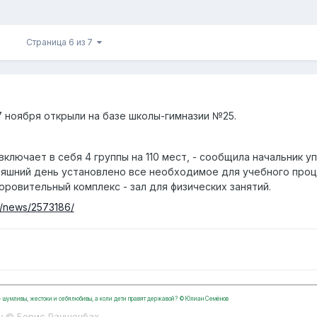
Страница 6 из 7
 ноября открыли на базе школы-гимназии №25.
ключает в себя 4 группы на 110 мест, - сообщила начальник
дняшний день установлено все необходимое для учебного про
ровительный комплекс - зал для физических занятий.
ne/news/2573186/
, - шумливы, жестоки и себялюбивы, а коли дети правят державой? ©Юлиан Семёнов
у © Борис Раушенбах