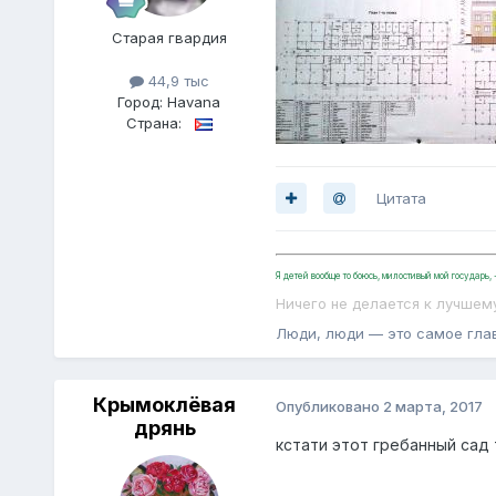
Старая гвардия
44,9 тыс
Город:
Havana
Страна:
Цитата
Я детей вообще то боюсь, милостивый мой государь
Ничего не делается к лучшем
Люди, люди — это самое гла
Крымоклёвая
Опубликовано
2 марта, 2017
дрянь
кстати этот гребанный сад 