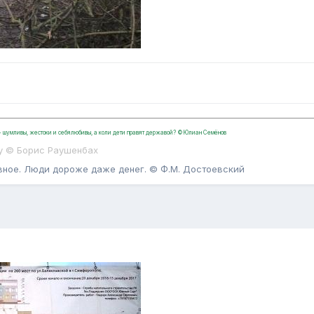
, - шумливы, жестоки и себялюбивы, а коли дети правят державой? ©Юлиан Семёнов
у © Борис Раушенбах
вное. Люди дороже даже денег. © Ф.М. Достоевский