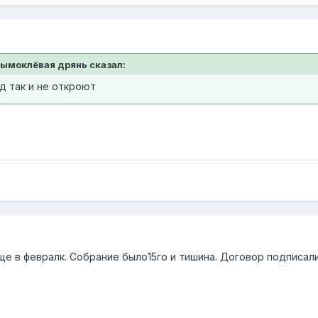
Крымоклёвая дрянь сказал:
д так и не откроют
ще в февралк. Собрание было15го и тишина. Договор подписал