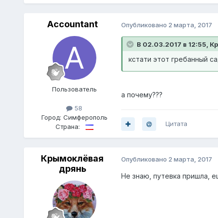
Accountant
Опубликовано
2 марта, 2017
В 02.03.2017 в 12:55, 
кстати этот гребанный са
Пoльзователь
а почему???
58
Город:
Симферополь
Цитата
Страна:
Крымоклёвая
Опубликовано
2 марта, 2017
дрянь
Не знаю, путевка пришла, е