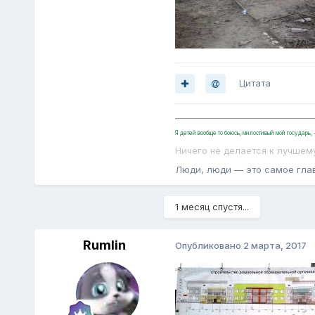
Цитата
Я детей вообще то боюсь, милостивый мой государь
Ничего не делается к лучшем
Люди, люди — это самое гла
1 месяц спустя...
Rumlin
Опубликовано
2 марта, 2017