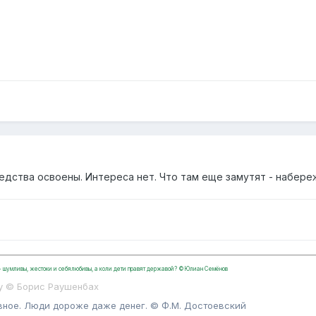
едства освоены. Интереса нет. Что там еще замутят - набер
, - шумливы, жестоки и себялюбивы, а коли дети правят державой? ©Юлиан Семёнов
у © Борис Раушенбах
вное. Люди дороже даже денег. © Ф.М. Достоевский