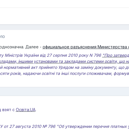
010
однозначна. Далее -
официальное разъяснения Министерства о
у Міністрів України від 27 серпня 2010 року N 796
"Про затверд
ладами, іншими установами та закладами системи освіти, що на
 нормативний акт прийнято Урядом на заміну документу, що діяв
сяти років, надаючи освітні та інші послуги споживачам, формув
д взят с
Освіта.UA
.
 от 27 августа 2010 № 796 "Об утверждении перечня платных 