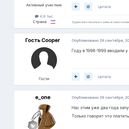
Активный участник
Цитата
4,9 тыс
Страна:
Труднее всего отказаться и забыть не самого челове
Гость Cooper
Опубликовано
26 сентября, 2
Году в 1998-1999 вводили у
Цитата
Гости
e_one
Опубликовано
26 сентября, 2
Нас этим уже два года запу
Только говорят что платит