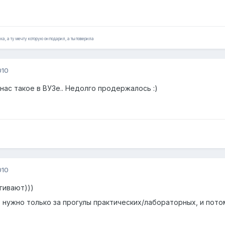
ка, а ту мечту которую он подарил, а ты поверила
010
 нас такое в ВУЗе.. Недолго продержалось :)
010
гивают)))
ь нужно только за прогулы практических/лабораторных, и пото