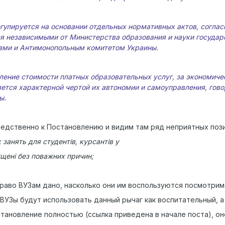
егулируется на основании отдельных нормативных актов, согл
ся независимыми от Министерства образования и науки государ
нами и Антимонопольным комитетом Украины.
ление стоимости платных образовательных услуг, за экономиче
яется характерной чертой их автономии и самоуправления, гов
ы.
едственно к Постановлению и видим там ряд неприятных позиц
занять для студентів, курсантів у
пущені без поважних причин;
право ВУЗам дано, насколько они им воспользуются посмотрим
ВУЗы будут использовать данный рычаг как воспитательный, а
ановление полностью (ссылка приведена в начале поста), он