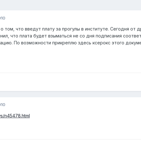
010
 том, что введут плату за прогулы в институте. Сегодня от д
нил, что плата будет взыматься не со дня подписания соответ
ацию. По возможности прикреплю здесь ксерокс этого докумен
010
ws/n45478.html