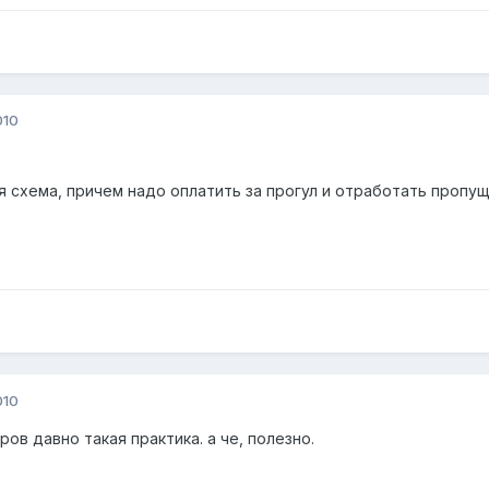
010
я схема, причем надо оплатить за прогул и отработать пропущ
010
ов давно такая практика. а че, полезно.