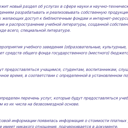
ржит новый раздел об услугах в сфере науки и научно-техничес
ениям разрабатывать и реализовывать собственную продукцию
х желающих доступ к библиотечным фондам и интернет-ресурса
ние и распространение учебной литературы, созданной собств
жде всего, специальной литературе.
роприятия учебного заведения (образовательные, культурные, 
счет средств общего фонда государственного (местного) бюджето
ут предоставляться учащимся, студентам, воспитанникам, слуш
чное время, в соответствии с определенной в установленном 
пределен перечень услуг, которые будут предоставляться уч
м из их числа на безвозмездной основе.
совой информации появилась информация о стоимости платных у
е имеет никакого отношения, подчеркивается в документе.