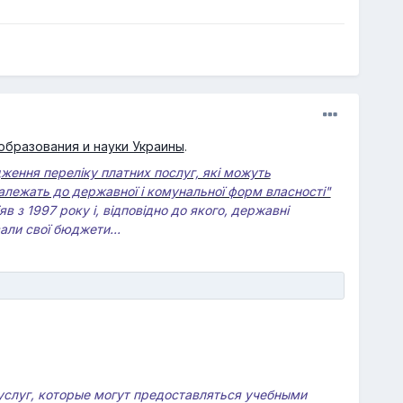
бразования и науки Украины
.
ження переліку платних послуг, які можуть
лежать до державної і комунальної форм власності"
 з 1997 року і, відповідно до якого, державні
али свої бюджети...
услуг, которые могут предоставляться учебными