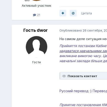
Активный участник
Цитата
21
Гость dwor
Опубликовано
26 сентября, 2
На самом деле ситуация не
Прийняття постанови Кабінет
надаватися навчальними зак
викликане вимогою часу. Цей
навчальні заклади більше де
Гости
Показать контент
Русский перевод :) Перево
Принятие постановления КМУ