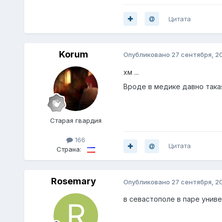
Цитата
Korum
Опубликовано
27 сентября, 2
хм ...
Вроде в медике давно така
Старая гвардия
166
Цитата
Страна:
Rosemary
Опубликовано
27 сентября, 2
в севастополе в паре универ