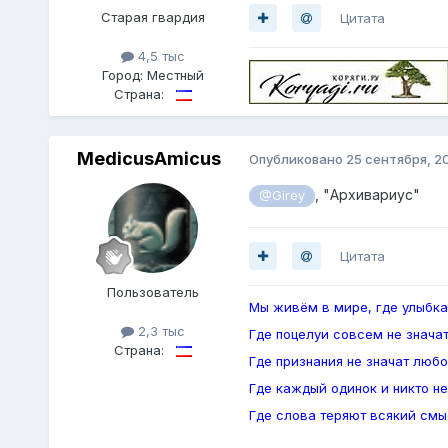
Старая гвардия
Цитата
4,5 тыс
Город:
Местный
Страна:
MedicusAmicus
Опубликовано
25 сентября, 2
, "Архивариус"
@Girey
Цитата
Пoльзователь
Мы живём в мире, где улыбка
2,3 тыс
Где поцелуи совсем не значат
Страна:
Где признания не значат любо
Где каждый одинок и никто не
Где слова теряют всякий смыс