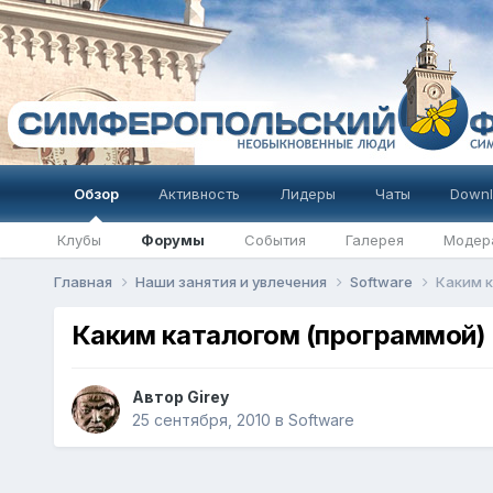
Обзор
Активность
Лидеры
Чаты
Downl
Клубы
Форумы
События
Галерея
Модер
Главная
Наши занятия и увлечения
Software
Каким к
Каким каталогом (программой) 
Автор
Girey
25 сентября, 2010
в
Software