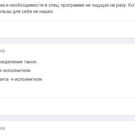
ыки и необходимости в спец. программе не ощущал ни разу. Х
ользы для себя не нашел.
010
пределение такое:
-> исполнители
вита -> исполнители
010