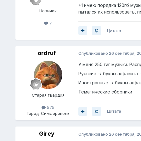
+1 имею порядка 120гб муз
Новичок
пытался их использовать, п
7
Цитата
ordruf
Опубликовано
26 сентября, 2
У меня 250 гиг музыки. Рас
Русские -> буквы алфавита 
Иностранные -> буквы алфа
Тематические сборники
Старая гвардия
575
Цитата
Город:
Симферополь
Girey
Опубликовано
26 сентября, 2