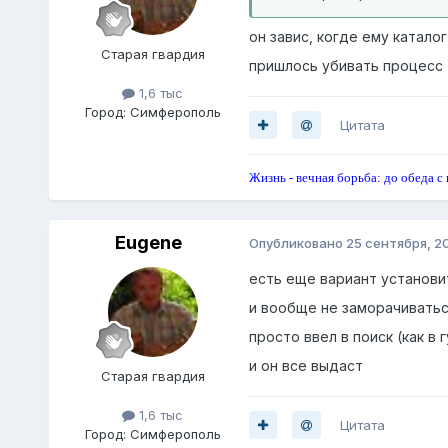
он завис, когде ему катало
Старая гвардия
пришлось убивать процесс
1,6 тыс
Город:
Симферополь
Цитата
Жизнь - вечная борьба: до обеда с 
Eugene
Опубликовано
25 сентября, 2
есть еще вариант установи
и вообще не заморачиватьс
просто ввел в поиск (как в
и он все выдаст
Старая гвардия
1,6 тыс
Цитата
Город:
Симферополь