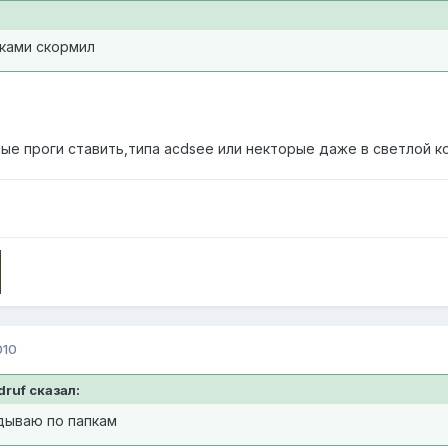
тками скормил
ые проги ставить,типа acdsee или некторые даже в светлой к
010
druf сказал:
дываю по папкам