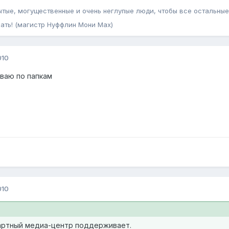
тые, могущественные и очень неглупые люди, чтобы все остальны
ать! (магистр Нуффлин Мони Мах)
010
ваю по папкам
010
артный медиа-центр поддерживает.