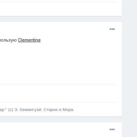
спользую
Clementine
р.” (с) Э. Хемингуэй. Старик и Море.