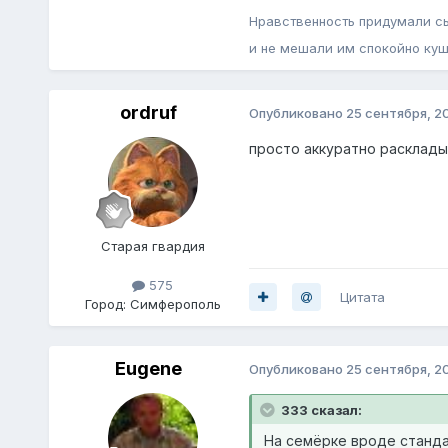
Нравственность придумали сы
и не мешали им спокойно куш
ordruf
Опубликовано
25 сентября, 2
просто аккуратно расклады
Старая гвардия
575
Цитата
Город:
Симферополь
Eugene
Опубликовано
25 сентября, 2
333 сказал:
На семёрке вроде станд