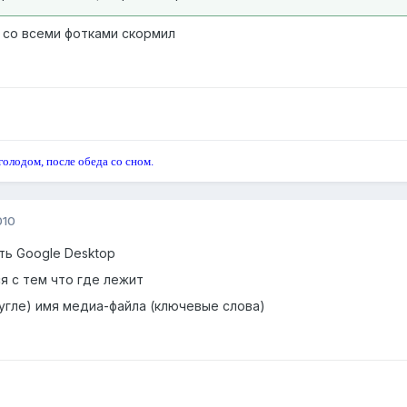
г со всеми фотками скормил
голодом, после обеда со сном.
010
ть Google Desktop
я с тем что где лежит
 гугле) имя медиа-файла (ключевые слова)