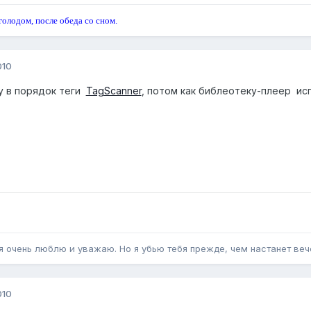
голодом, после обеда со сном.
010
у в порядок теги
TagScanner
, потом как библеотеку-плеер и
бя очень люблю и уважаю. Но я убью тебя прежде, чем настанет вече
010